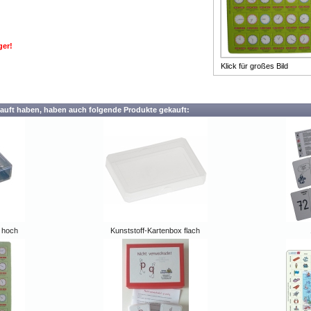
ger!
Klick für großes Bild
auft haben, haben auch folgende Produkte gekauft:
 hoch
Kunststoff-Kartenbox flach