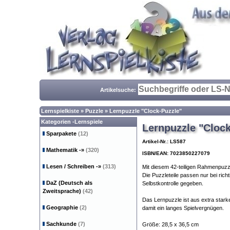
Artikelsuche:
Lernspielkiste
»
Puzzle
»
Lernpuzzle "Clock-Puzzle"
Kategorien -Lernspiele
Lernpuzzle "Clock
Sparpakete
(12)
Artikel-Nr.: LS587
Mathematik
-»
(320)
ISBN/EAN: 7023850227079
Lesen / Schreiben
-»
(313)
Mit diesem 42-teiligen Rahmenpuzzl
Die Puzzleteile passen nur bei rich
DaZ (Deutsch als
Selbstkontrolle gegeben.
Zweitsprache)
(42)
Das Lernpuzzle ist aus extra starke
Geographie
(2)
damit ein langes Spielvergnügen.
Sachkunde
(7)
Größe: 28,5 x 36,5 cm