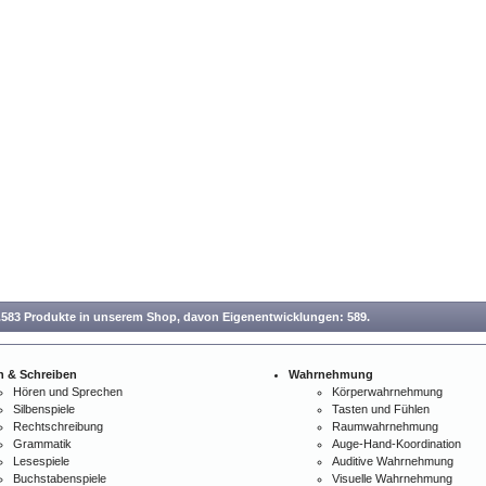
.583 Produkte in unserem Shop,
davon Eigenentwicklungen: 589.
n & Schreiben
Wahrnehmung
Hören und Sprechen
Körperwahrnehmung
Silbenspiele
Tasten und Fühlen
Rechtschreibung
Raumwahrnehmung
Grammatik
Auge-Hand-Koordination
Lesespiele
Auditive Wahrnehmung
Buchstabenspiele
Visuelle Wahrnehmung