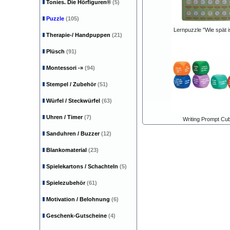
Tonies. Die Hörfiguren®
(5)
Puzzle
(105)
Lernpuzzle "Wie spät i
Therapie-/ Handpuppen
(21)
Plüsch
(91)
Montessori
-»
(94)
Stempel / Zubehör
(51)
Würfel / Steckwürfel
(63)
Uhren / Timer
(7)
Writing Prompt Cu
Sanduhren / Buzzer
(12)
Blankomaterial
(23)
Spielekartons / Schachteln
(5)
Spielezubehör
(61)
Motivation / Belohnung
(6)
Geschenk-Gutscheine
(4)