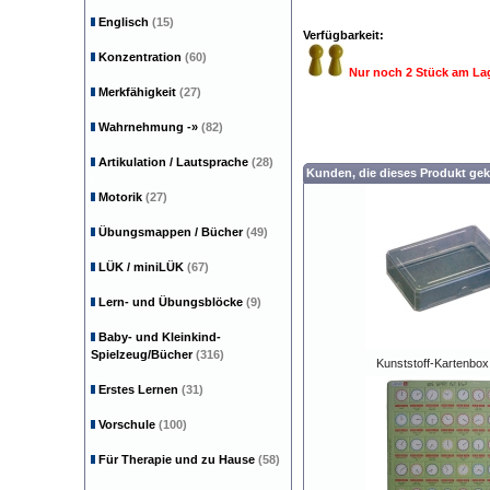
Englisch
(15)
Verfügbarkeit:
Konzentration
(60)
Nur noch 2 Stück am La
Merkfähigkeit
(27)
Wahrnehmung
-»
(82)
Artikulation / Lautsprache
(28)
Kunden, die dieses Produkt gek
Motorik
(27)
Übungsmappen / Bücher
(49)
LÜK / miniLÜK
(67)
Lern- und Übungsblöcke
(9)
Baby- und Kleinkind-
Spielzeug/Bücher
(316)
Kunststoff-Kartenbox
Erstes Lernen
(31)
Vorschule
(100)
Für Therapie und zu Hause
(58)