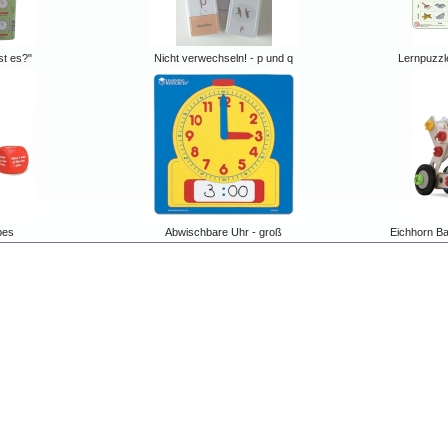
st es?"
Nicht verwechseln! - p und q
Lernpuzzl
bes
Abwischbare Uhr - groß
Eichhorn Bau