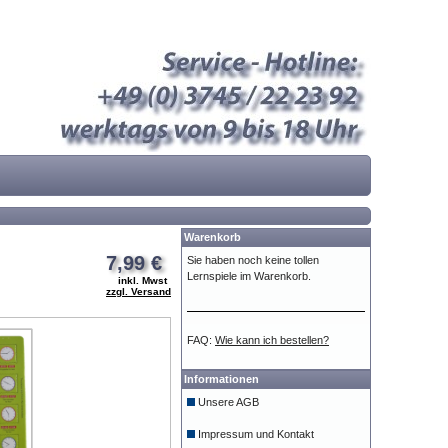
Warenkorb
7,99 €
Sie haben noch keine tollen
Lernspiele im Warenkorb.
inkl. Mwst
zzgl. Versand
FAQ:
Wie kann ich bestellen?
Informationen
Unsere AGB
Impressum und Kontakt