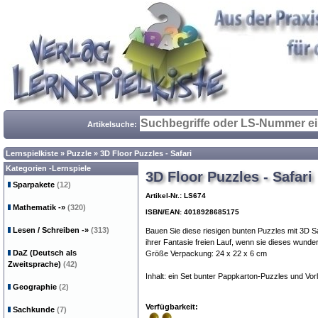
Artikelsuche:
Lernspielkiste
»
Puzzle
»
3D Floor Puzzles - Safari
Kategorien -Lernspiele
3D Floor Puzzles - Safari
Sparpakete
(12)
Artikel-Nr.: LS674
Mathematik
-»
(320)
ISBN/EAN: 4018928685175
Lesen / Schreiben
-»
(313)
Bauen Sie diese riesigen bunten Puzzles mit 3D Sa
ihrer Fantasie freien Lauf, wenn sie dieses wunde
DaZ (Deutsch als
Größe Verpackung: 24 x 22 x 6 cm
Zweitsprache)
(42)
Inhalt: ein Set bunter Pappkarton-Puzzles und Vor
Geographie
(2)
Verfügbarkeit:
Sachkunde
(7)