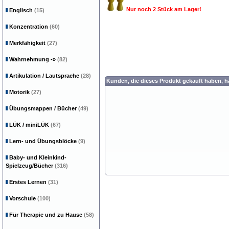
Nur noch 2 Stück am Lager!
Englisch
(15)
Konzentration
(60)
Merkfähigkeit
(27)
Wahrnehmung
-»
(82)
Artikulation / Lautsprache
(28)
Kunden, die dieses Produkt gekauft haben, 
Motorik
(27)
Übungsmappen / Bücher
(49)
LÜK / miniLÜK
(67)
Lern- und Übungsblöcke
(9)
Baby- und Kleinkind-
Spielzeug/Bücher
(316)
Erstes Lernen
(31)
Vorschule
(100)
Für Therapie und zu Hause
(58)