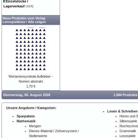
Einzelstücke /
Lagerverkauf
(424)
Neue Produkte vom Verlag
Lernspielkiste
/
Alle zeigen
Wortartensymbole Aufkleber -
Nomen abstrakt
1,70 €
Donnerstag, 06. August 2026
1.584 Produkte
Unsere Angebote / Kategorien:
Lesen & Schreiben
Sparpakete
Hören und 
Mathematik
Silbenspiele
Mengen
Rechtschre
Dienes-Material / Zehnersystem /
Grammatik
Stellenwerte
Lesespiele