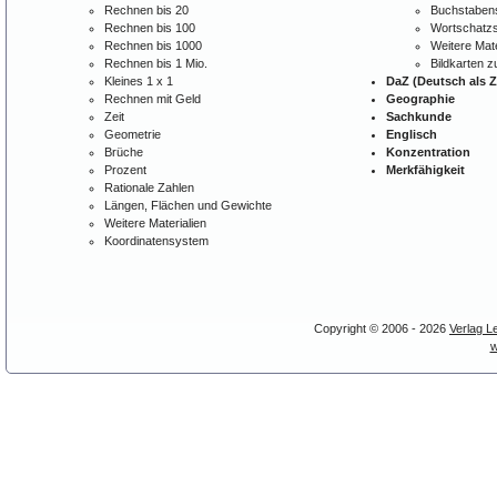
Rechnen bis 20
Buchstabens
Rechnen bis 100
Wortschatzs
Rechnen bis 1000
Weitere Mate
Rechnen bis 1 Mio.
Bildkarten 
Kleines 1 x 1
DaZ (Deutsch als 
Rechnen mit Geld
Geographie
Zeit
Sachkunde
Geometrie
Englisch
Brüche
Konzentration
Prozent
Merkfähigkeit
Rationale Zahlen
Längen, Flächen und Gewichte
Weitere Materialien
Koordinatensystem
Copyright © 2006 - 2026
Verlag L
w