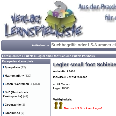
Artikelsuche:
Lernspielkiste
»
Puzzle
»
Legler small foot Schiebe-Puzzle Parkhaus
Kategorien -Lernspiele
Legler small foot Schieb
Sparpakete
(12)
Artikel-Nr.: LS690
Mathematik
-»
(320)
ISBN/EAN: 4020972106605
Lesen / Schreiben
-»
(313)
ab 24 Monate
Legler 10660
DaZ (Deutsch als
Zweitsprache)
(42)
Verfügbarkeit:
Geographie
(2)
Nur noch 3 Stück am Lager!
Sachkunde
(7)