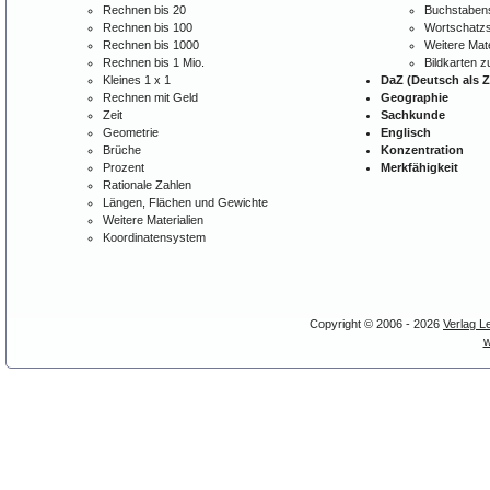
Rechnen bis 20
Buchstabens
Rechnen bis 100
Wortschatzs
Rechnen bis 1000
Weitere Mate
Rechnen bis 1 Mio.
Bildkarten 
Kleines 1 x 1
DaZ (Deutsch als 
Rechnen mit Geld
Geographie
Zeit
Sachkunde
Geometrie
Englisch
Brüche
Konzentration
Prozent
Merkfähigkeit
Rationale Zahlen
Längen, Flächen und Gewichte
Weitere Materialien
Koordinatensystem
Copyright © 2006 - 2026
Verlag L
w