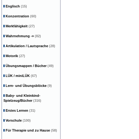
Englisch
(15)
Konzentration
(60)
Merkfähigkeit
(27)
Wahrnehmung
-»
(82)
Artikulation / Lautsprache
(28)
Motorik
(27)
Übungsmappen / Bücher
(49)
LÜK / miniLÜK
(67)
Lern- und Übungsblöcke
(9)
Baby- und Kleinkind-
Spielzeug/Bücher
(316)
Erstes Lernen
(31)
Vorschule
(100)
Für Therapie und zu Hause
(58)