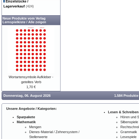
Einzelstücke /
Lagerverkauf
(424)
Neue Produkte vom Verlag
Lernspielkiste
/
Alle zeigen
Wortartensymbole Aufkleber -
geteiltes Verb
1,70 €
Donnerstag, 06. August 2026
1.584 Produkte
Unsere Angebote / Kategorien:
Lesen & Schreiben
Sparpakete
Hören und 
Mathematik
Silbenspiele
Mengen
Rechtschre
Dienes-Material / Zehnersystem /
Grammatik
Stellenwerte
Lesespiele