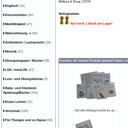
Melissa & Doug: 13724
Englisch
(15)
Verfügbarkeit:
Konzentration
(60)
Nur noch 1 Stück am Lager!
Merkfähigkeit
(27)
Wahrnehmung
-»
(82)
Artikulation / Lautsprache
(28)
Motorik
(27)
Übungsmappen / Bücher
(49)
Kunden, die dieses Produkt gekauft haben, 
LÜK / miniLÜK
(67)
Lern- und Übungsblöcke
(9)
Baby- und Kleinkind-
Spielzeug/Bücher
(316)
Erstes Lernen
(31)
Auf den Anfang kommt es an ...
Vorschule
(100)
Für Therapie und zu Hause
(58)