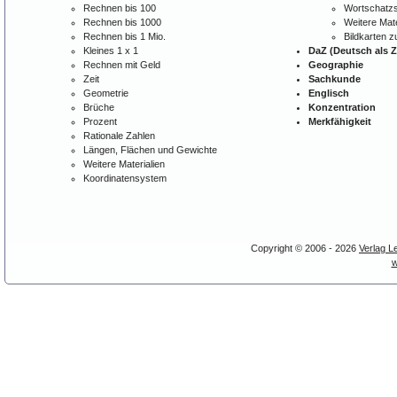
Rechnen bis 100
Wortschatzs
Rechnen bis 1000
Weitere Mate
Rechnen bis 1 Mio.
Bildkarten 
Kleines 1 x 1
DaZ (Deutsch als 
Rechnen mit Geld
Geographie
Zeit
Sachkunde
Geometrie
Englisch
Brüche
Konzentration
Prozent
Merkfähigkeit
Rationale Zahlen
Längen, Flächen und Gewichte
Weitere Materialien
Koordinatensystem
Copyright © 2006 - 2026
Verlag L
w