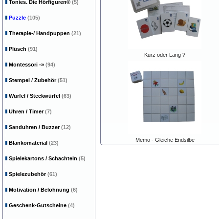
Tonies. Die Hörfiguren®
(5)
Puzzle
(105)
Therapie-/ Handpuppen
(21)
Plüsch
(91)
Kurz oder Lang ?
Montessori
-»
(94)
Stempel / Zubehör
(51)
Würfel / Steckwürfel
(63)
Uhren / Timer
(7)
Sanduhren / Buzzer
(12)
Memo - Gleiche Endsilbe
Blankomaterial
(23)
Spielekartons / Schachteln
(5)
Spielezubehör
(61)
Motivation / Belohnung
(6)
Geschenk-Gutscheine
(4)