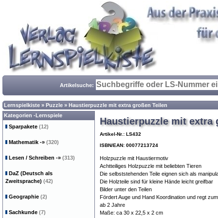
Artikelsuche:
Lernspielkiste
»
Puzzle
»
Haustierpuzzle mit extra großen Teilen
Kategorien -Lernspiele
Haustierpuzzle mit extra 
Sparpakete
(12)
Artikel-Nr.: LS432
Mathematik
-»
(320)
ISBN/EAN: 00077213724
Lesen / Schreiben
-»
(313)
Holzpuzzle mit Haustiermotiv
Achtteiliges Holzpuzzle mit beliebten Tieren
DaZ (Deutsch als
Die selbststehenden Teile eignen sich als manipula
Zweitsprache)
(42)
Die Holzteile sind für kleine Hände leicht greifbar
Bilder unter den Teilen
Geographie
(2)
Fördert Auge und Hand Koordination und regt zum 
ab 2 Jahre
Sachkunde
(7)
Maße: ca 30 x 22,5 x 2 cm