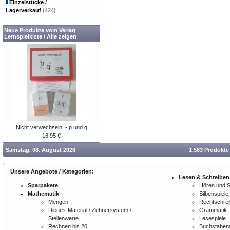
Einzelstücke /
Lagerverkauf
(424)
Neue Produkte vom Verlag
Lernspielkiste
/
Alle zeigen
Nicht verwechseln! - p und q
16,95 €
Samstag, 08. August 2026
1.583 Produkte
Unsere Angebote / Kategorien:
Lesen & Schreiben
Sparpakete
Hören und 
Mathematik
Silbenspiele
Mengen
Rechtschre
Dienes-Material / Zehnersystem /
Grammatik
Stellenwerte
Lesespiele
Rechnen bis 20
Buchstabens