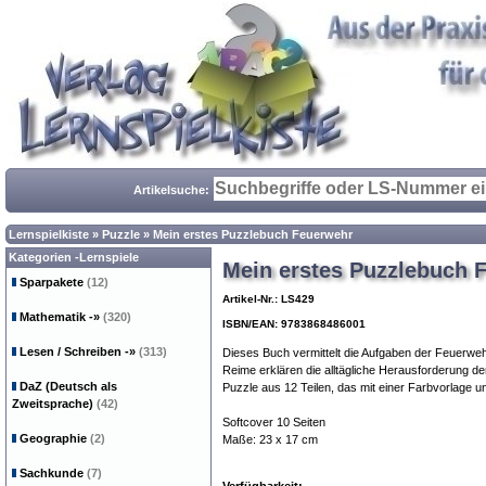
Artikelsuche:
Lernspielkiste
»
Puzzle
»
Mein erstes Puzzlebuch Feuerwehr
Kategorien -Lernspiele
Mein erstes Puzzlebuch 
Sparpakete
(12)
Artikel-Nr.: LS429
Mathematik
-»
(320)
ISBN/EAN: 9783868486001
Lesen / Schreiben
-»
(313)
Dieses Buch vermittelt die Aufgaben der Feuerweh
Reime erklären die alltägliche Herausforderung 
DaZ (Deutsch als
Puzzle aus 12 Teilen, das mit einer Farbvorlage u
Zweitsprache)
(42)
Softcover 10 Seiten
Geographie
(2)
Maße: 23 x 17 cm
Sachkunde
(7)