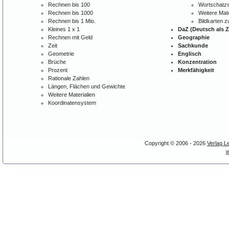
Rechnen bis 100
Wortschatzs
Rechnen bis 1000
Weitere Mate
Rechnen bis 1 Mio.
Bildkarten 
Kleines 1 x 1
DaZ (Deutsch als 
Rechnen mit Geld
Geographie
Zeit
Sachkunde
Geometrie
Englisch
Brüche
Konzentration
Prozent
Merkfähigkeit
Rationale Zahlen
Längen, Flächen und Gewichte
Weitere Materialien
Koordinatensystem
Copyright © 2006 - 2026
Verlag L
w