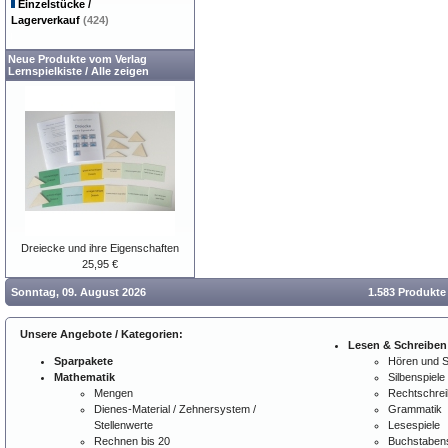
Einzelstücke /
Lagerverkauf
(424)
Neue Produkte vom Verlag
Lernspielkiste
/
Alle zeigen
Dreiecke und ihre Eigenschaften
25,95 €
Sonntag, 09. August 2026
1.583 Produkte
Unsere Angebote / Kategorien:
Lesen & Schreiben
Sparpakete
Hören und 
Mathematik
Silbenspiele
Mengen
Rechtschre
Dienes-Material / Zehnersystem /
Grammatik
Stellenwerte
Lesespiele
Rechnen bis 20
Buchstabens