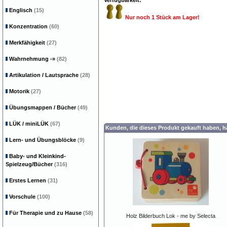
Verfügbarkeit:
Englisch
(15)
Nur noch 1 Stück am Lager!
Konzentration
(60)
Merkfähigkeit
(27)
Wahrnehmung
-»
(82)
Artikulation / Lautsprache
(28)
Motorik
(27)
Übungsmappen / Bücher
(49)
LÜK / miniLÜK
(67)
Kunden, die dieses Produkt gekauft haben, 
Lern- und Übungsblöcke
(9)
Baby- und Kleinkind-
Spielzeug/Bücher
(316)
Erstes Lernen
(31)
Vorschule
(100)
Für Therapie und zu Hause
(58)
Holz Bilderbuch Lok - me by Selecta