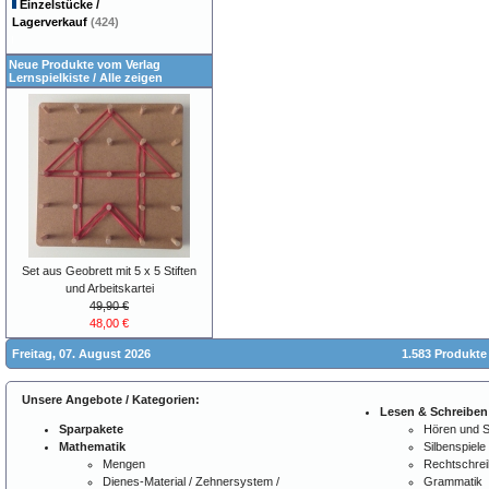
Einzelstücke /
Lagerverkauf
(424)
Neue Produkte vom Verlag
Lernspielkiste
/
Alle zeigen
Set aus Geobrett mit 5 x 5 Stiften
und Arbeitskartei
49,90 €
48,00 €
Freitag, 07. August 2026
1.583 Produkte
Unsere Angebote / Kategorien:
Lesen & Schreiben
Sparpakete
Hören und 
Mathematik
Silbenspiele
Mengen
Rechtschre
Dienes-Material / Zehnersystem /
Grammatik