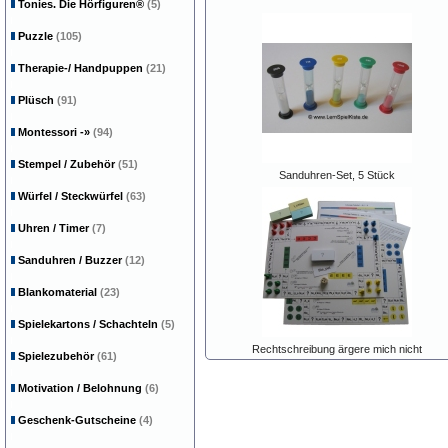
Tonies. Die Hörfiguren®
(5)
Puzzle
(105)
Therapie-/ Handpuppen
(21)
Plüsch
(91)
Montessori
-»
(94)
Stempel / Zubehör
(51)
Sanduhren-Set, 5 Stück
Würfel / Steckwürfel
(63)
Uhren / Timer
(7)
Sanduhren / Buzzer
(12)
Blankomaterial
(23)
Spielekartons / Schachteln
(5)
Rechtschreibung ärgere mich nicht
Spielezubehör
(61)
Motivation / Belohnung
(6)
Geschenk-Gutscheine
(4)