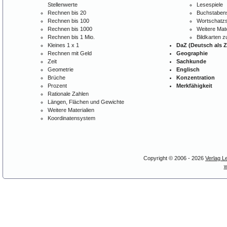
Stellenwerte
Lesespiele
Rechnen bis 20
Buchstabens
Rechnen bis 100
Wortschatzs
Rechnen bis 1000
Weitere Mate
Rechnen bis 1 Mio.
Bildkarten 
Kleines 1 x 1
DaZ (Deutsch als 
Rechnen mit Geld
Geographie
Zeit
Sachkunde
Geometrie
Englisch
Brüche
Konzentration
Prozent
Merkfähigkeit
Rationale Zahlen
Längen, Flächen und Gewichte
Weitere Materialien
Koordinatensystem
Copyright © 2006 - 2026
Verlag L
w