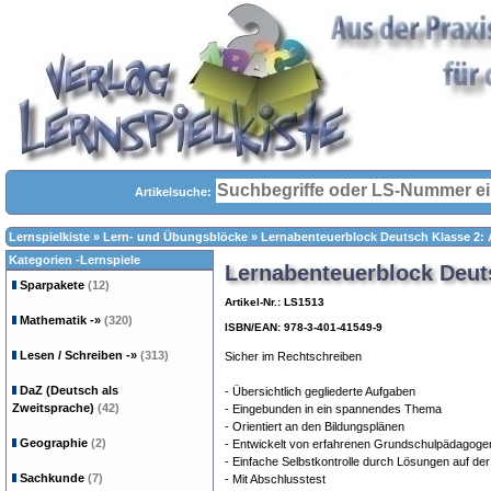
Artikelsuche:
Lernspielkiste
»
Lern- und Übungsblöcke
»
Lernabenteuerblock Deutsch Klasse 2: A
Kategorien -Lernspiele
Lernabenteuerblock Deuts
Sparpakete
(12)
Artikel-Nr.: LS1513
Mathematik
-»
(320)
ISBN/EAN: 978-3-401-41549-9
Lesen / Schreiben
-»
(313)
Sicher im Rechtschreiben
DaZ (Deutsch als
- Übersichtlich gegliederte Aufgaben
Zweitsprache)
(42)
- Eingebunden in ein spannendes Thema
- Orientiert an den Bildungsplänen
Geographie
(2)
- Entwickelt von erfahrenen Grundschulpädagoge
- Einfache Selbstkontrolle durch Lösungen auf de
Sachkunde
(7)
- Mit Abschlusstest