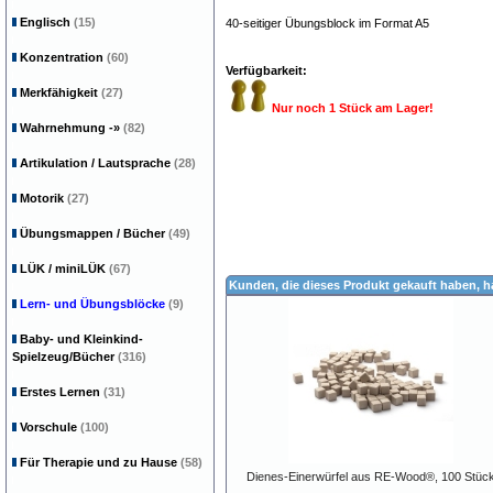
Englisch
(15)
40-seitiger Übungsblock im Format A5
Konzentration
(60)
Verfügbarkeit:
Merkfähigkeit
(27)
Nur noch 1 Stück am Lager!
Wahrnehmung
-»
(82)
Artikulation / Lautsprache
(28)
Motorik
(27)
Übungsmappen / Bücher
(49)
LÜK / miniLÜK
(67)
Kunden, die dieses Produkt gekauft haben, 
Lern- und Übungsblöcke
(9)
Baby- und Kleinkind-
Spielzeug/Bücher
(316)
Erstes Lernen
(31)
Vorschule
(100)
Für Therapie und zu Hause
(58)
Dienes-Einerwürfel aus RE-Wood®, 100 Stüc