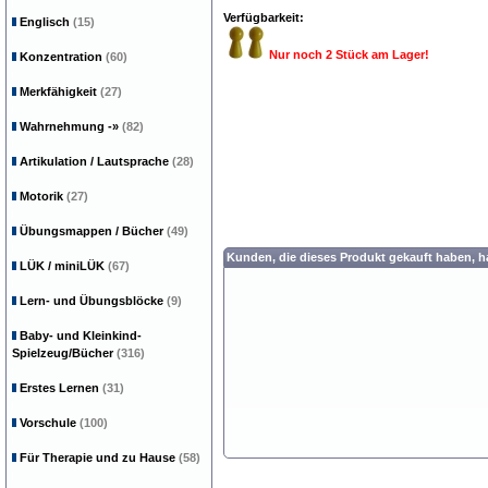
Verfügbarkeit:
Englisch
(15)
Nur noch 2 Stück am Lager!
Konzentration
(60)
Merkfähigkeit
(27)
Wahrnehmung
-»
(82)
Artikulation / Lautsprache
(28)
Motorik
(27)
Übungsmappen / Bücher
(49)
Kunden, die dieses Produkt gekauft haben, 
LÜK / miniLÜK
(67)
Lern- und Übungsblöcke
(9)
Baby- und Kleinkind-
Spielzeug/Bücher
(316)
Erstes Lernen
(31)
Vorschule
(100)
Für Therapie und zu Hause
(58)