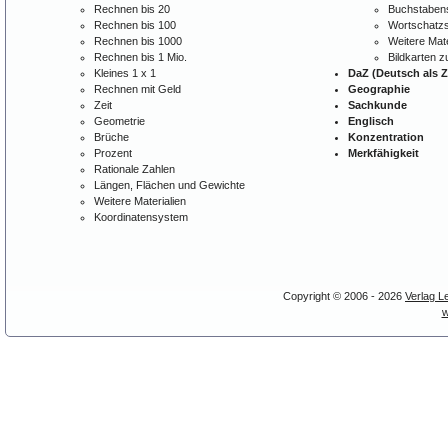
Rechnen bis 20
Buchstabens
Rechnen bis 100
Wortschatzs
Rechnen bis 1000
Weitere Mate
Rechnen bis 1 Mio.
Bildkarten 
Kleines 1 x 1
DaZ (Deutsch als 
Rechnen mit Geld
Geographie
Zeit
Sachkunde
Geometrie
Englisch
Brüche
Konzentration
Prozent
Merkfähigkeit
Rationale Zahlen
Längen, Flächen und Gewichte
Weitere Materialien
Koordinatensystem
Copyright © 2006 - 2026
Verlag L
w