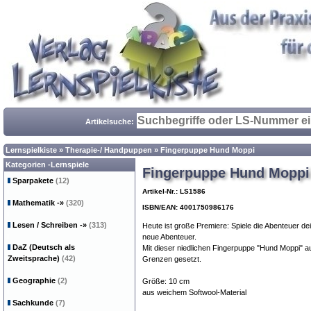
Artikelsuche:
Lernspielkiste
»
Therapie-/ Handpuppen
»
Fingerpuppe Hund Moppi
Kategorien -Lernspiele
Fingerpuppe Hund Moppi
Sparpakete
(12)
Artikel-Nr.: LS1586
Mathematik
-»
(320)
ISBN/EAN: 4001750986176
Lesen / Schreiben
-»
(313)
Heute ist große Premiere: Spiele die Abenteuer 
neue Abenteuer.
DaZ (Deutsch als
Mit dieser niedlichen Fingerpuppe "Hund Moppi" au
Zweitsprache)
(42)
Grenzen gesetzt.
Geographie
(2)
Größe: 10 cm
aus weichem Softwool-Material
Sachkunde
(7)