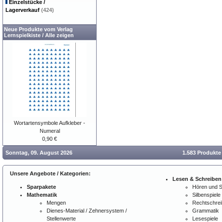
Einzelstücke /
Lagerverkauf
(424)
Neue Produkte vom Verlag
Lernspielkiste
/
Alle zeigen
Wortartensymbole Aufkleber -
Numeral
0,90 €
Sonntag, 09. August 2026
1.583 Produkte
Unsere Angebote / Kategorien:
Lesen & Schreiben
Sparpakete
Hören und 
Mathematik
Silbenspiele
Mengen
Rechtschre
Dienes-Material / Zehnersystem /
Grammatik
Stellenwerte
Lesespiele