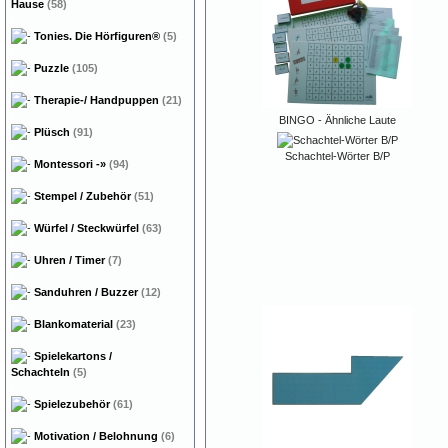
Hause
(58)
Tonies. Die Hörfiguren®
(5)
Puzzle
(105)
Therapie-/ Handpuppen
(21)
BINGO - Ähnliche Laute
Plüsch
(91)
Schachtel-Wörter B/P
Montessori
-»
(94)
Stempel / Zubehör
(51)
Würfel / Steckwürfel
(63)
Uhren / Timer
(7)
Sanduhren / Buzzer
(12)
Blankomaterial
(23)
Spielekartons /
Schachteln
(5)
Spielezubehör
(61)
Motivation / Belohnung
(6)