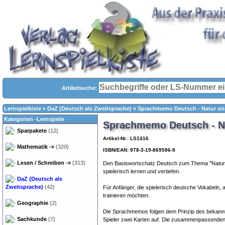
Artikelsuche:
Lernspielkiste
»
DaZ (Deutsch als Zweitsprache)
»
Sprachmemo Deutsch - Natur un
Kategorien -Lernspiele
Sprachmemo Deutsch - Na
Sparpakete
(12)
Artikel-Nr.: LS1416
Mathematik
-»
(320)
ISBN/EAN: 978-3-19-869586-9
Lesen / Schreiben
-»
(313)
Den Basiswortschatz Deutsch zum Thema "Natur u
spielerisch lernen und vertiefen.
DaZ (Deutsch als
Zweitsprache)
(42)
Für Anfänger, die spielerisch deutsche Vokabeln,
trainieren möchten.
Geographie
(2)
Die Sprachmemos folgen dem Prinzip des bekann
Sachkunde
(7)
Spieler zwei Karten auf. Die zusammenpassenden K