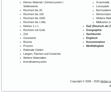
Dienes-Material / Zehnersystem /
Grammatik
Stellenwerte
Lesespiele
Rechnen bis 20
Buchstabens
Rechnen bis 100
Wortschatzs
Rechnen bis 1000
Weitere Mate
Rechnen bis 1 Mio.
Bildkarten 
Kleines 1 x 1
DaZ (Deutsch als 
Rechnen mit Geld
Geographie
Zeit
Sachkunde
Geometrie
Englisch
Brüche
Konzentration
Prozent
Merkfähigkeit
Rationale Zahlen
Längen, Flächen und Gewichte
Weitere Materialien
Koordinatensystem
Copyright © 2006 - 2026
Verlag L
w