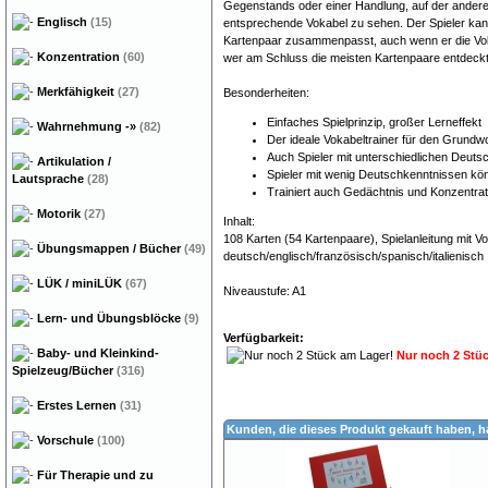
Gegenstands oder einer Handlung, auf der anderen 
Englisch
(15)
entsprechende Vokabel zu sehen. Der Spieler kan
Kartenpaar zusammenpasst, auch wenn er die Vok
Konzentration
(60)
wer am Schluss die meisten Kartenpaare entdeckt
Merkfähigkeit
(27)
Besonderheiten:
Einfaches Spielprinzip, großer Lerneffekt
Wahrnehmung
-»
(82)
Der ideale Vokabeltrainer für den Grundw
Auch Spieler mit unterschiedlichen Deu
Artikulation /
Spieler mit wenig Deutschkenntnissen kön
Lautsprache
(28)
Trainiert auch Gedächtnis und Konzentrat
Motorik
(27)
Inhalt:
108 Karten (54 Kartenpaare), Spielanleitung mit Vok
Übungsmappen / Bücher
(49)
deutsch/englisch/französisch/spanisch/italienisch
LÜK / miniLÜK
(67)
Niveaustufe: A1
Lern- und Übungsblöcke
(9)
Verfügbarkeit:
Baby- und Kleinkind-
Nur noch 2 Stü
Spielzeug/Bücher
(316)
Erstes Lernen
(31)
Kunden, die dieses Produkt gekauft haben, 
Vorschule
(100)
Für Therapie und zu