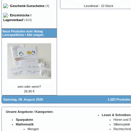
Geschenk-Gutscheine
(4)
Leselineal - 10 Stück
Einzelstücke /
Lagerverkauf
(424)
Neue Produkte vom Verlag
Lernspielkiste
/
Alle zeigen
wen oder wenn?
26,95 €
Samstag, 08. August 2026
1.583 Produkte
Unsere Angebote / Kategorien:
Lesen & Schreiben
Sparpakete
Hören und 
Mathematik
Silbenspiele
Mengen
Rechtschre