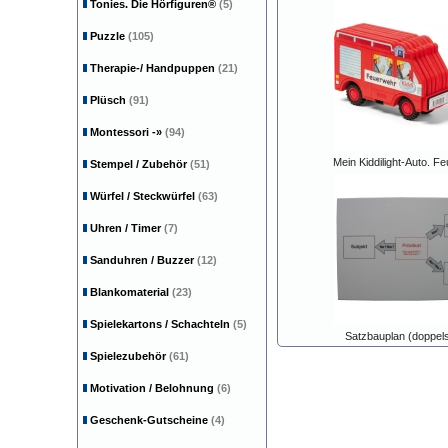
Tonies. Die Hörfiguren®
(5)
Puzzle
(105)
Therapie-/ Handpuppen
(21)
Plüsch
(91)
Montessori
-»
(94)
Mein Kiddilight-Auto. F
Stempel / Zubehör
(51)
Würfel / Steckwürfel
(63)
Uhren / Timer
(7)
Sanduhren / Buzzer
(12)
Blankomaterial
(23)
Spielekartons / Schachteln
(5)
Satzbauplan (doppels
Spielezubehör
(61)
Motivation / Belohnung
(6)
Geschenk-Gutscheine
(4)