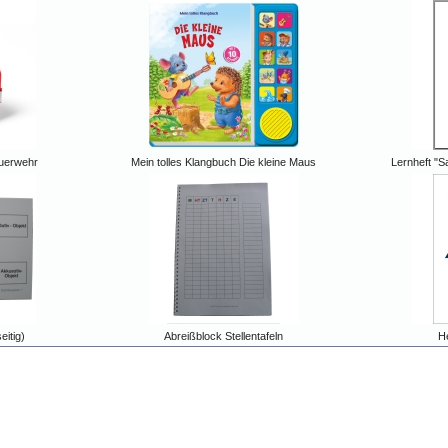
euerwehr
Mein tolles Klangbuch Die kleine Maus
Lernheft "S
eitig)
Abreißblock Stellentafeln
He