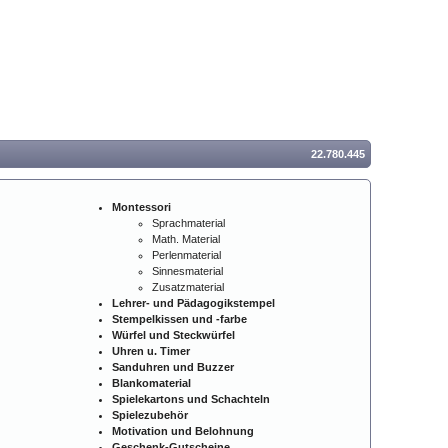
22.780.445
Montessori
Sprachmaterial
Math. Material
Perlenmaterial
Sinnesmaterial
Zusatzmaterial
Lehrer- und Pädagogikstempel
Stempelkissen und -farbe
Würfel und Steckwürfel
Uhren u. Timer
Sanduhren und Buzzer
Blankomaterial
Spielekartons und Schachteln
Spielezubehör
Motivation und Belohnung
Geschenk-Gutscheine