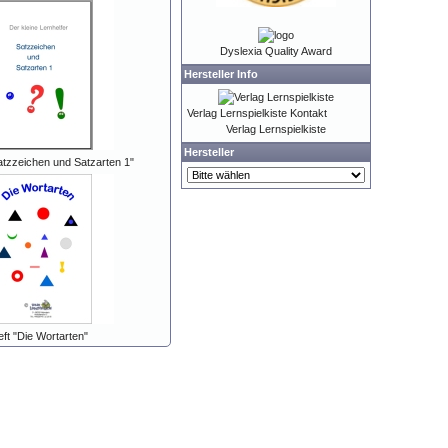
Dyslexia Quality Award
Hersteller Info
Verlag Lernspielkiste Kontakt
Verlag Lernspielkiste
Hersteller
atzzeichen und Satzarten 1"
ft "Die Wortarten"