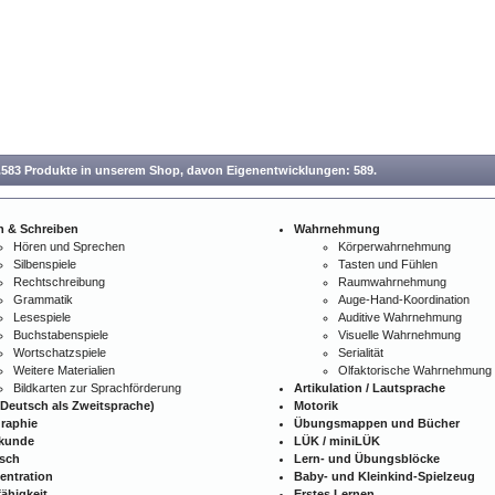
.583 Produkte in unserem Shop,
davon Eigenentwicklungen: 589.
n & Schreiben
Wahrnehmung
Hören und Sprechen
Körperwahrnehmung
Silbenspiele
Tasten und Fühlen
Rechtschreibung
Raumwahrnehmung
Grammatik
Auge-Hand-Koordination
Lesespiele
Auditive Wahrnehmung
Buchstabenspiele
Visuelle Wahrnehmung
Wortschatzspiele
Serialität
Weitere Materialien
Olfaktorische Wahrnehmung
Bildkarten zur Sprachförderung
Artikulation / Lautsprache
Deutsch als Zweitsprache)
Motorik
raphie
Übungsmappen und Bücher
kunde
LÜK / miniLÜK
isch
Lern- und Übungsblöcke
entration
Baby- und Kleinkind-Spielzeug
ähigkeit
Erstes Lernen