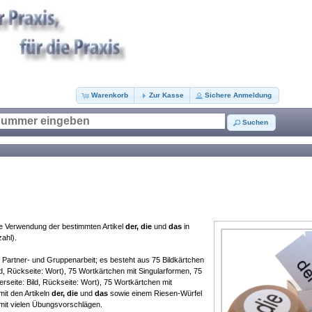
Warenkorb
Zur Kasse
Sichere Anmeldung
Suchen
tige Verwendung der bestimmten Artikel
der, die
und
das
in
zahl).
-, Partner- und Gruppenarbeit; es besteht aus 75 Bildkärtchen
ld, Rückseite: Wort), 75 Wortkärtchen mit Singularformen, 75
erseite: Bild, Rückseite: Wort), 75 Wortkärtchen mit
it den Artikeln
der, die
und
das
sowie einem Riesen-Würfel
 mit vielen Übungsvorschlägen.