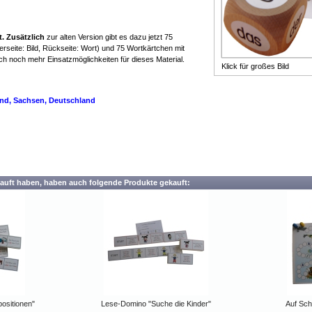
t. Zusätzlich
zur alten Version gibt es dazu jetzt 75
erseite: Bild, Rückseite: Wort) und 75 Wortkärtchen mit
h noch mehr Einsatzmöglichkeiten für dieses Material.
Klick für großes Bild
enie Legastenie Leseschwäche
land, Sachsen, Deutschland
auft haben, haben auch folgende Produkte gekauft:
ositionen"
Lese-Domino "Suche die Kinder"
Auf Sch