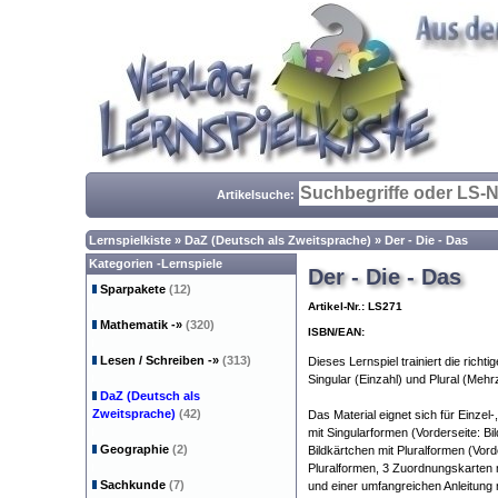
Artikelsuche:
Lernspielkiste
»
DaZ (Deutsch als Zweitsprache)
»
Der - Die - Das
Kategorien -Lernspiele
Der - Die - Das
Sparpakete
(12)
Artikel-Nr.: LS271
Mathematik
-»
(320)
ISBN/EAN:
Lesen / Schreiben
-»
(313)
Dieses Lernspiel trainiert die rich
Singular (Einzahl) und Plural (Mehr
DaZ (Deutsch als
Zweitsprache)
(42)
Das Material eignet sich für Einzel
mit Singularformen (Vorderseite: Bi
Geographie
(2)
Bildkärtchen mit Pluralformen (Vord
Pluralformen, 3 Zuordnungskarten m
Sachkunde
(7)
und einer umfangreichen Anleitung