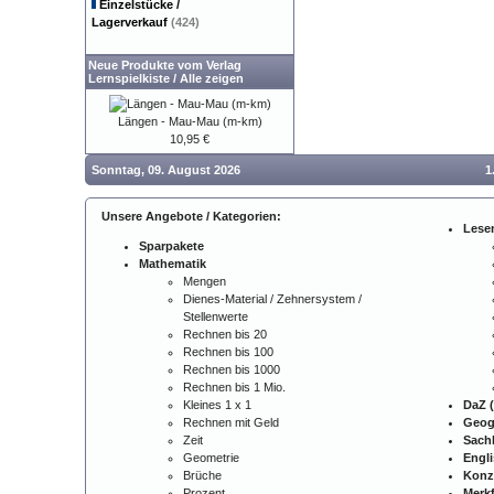
Einzelstücke /
Lagerverkauf
(424)
Neue Produkte vom Verlag
Lernspielkiste
/
Alle zeigen
Längen - Mau-Mau (m-km)
10,95 €
Sonntag, 09. August 2026
1
Unsere Angebote / Kategorien:
Lese
Sparpakete
Mathematik
Mengen
Dienes-Material / Zehnersystem /
Stellenwerte
Rechnen bis 20
Rechnen bis 100
Rechnen bis 1000
Rechnen bis 1 Mio.
Kleines 1 x 1
DaZ (
Rechnen mit Geld
Geog
Zeit
Sach
Geometrie
Engl
Brüche
Konz
Prozent
Merkf