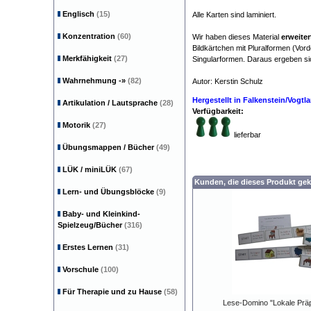
Englisch
(15)
Alle Karten sind laminiert.
Konzentration
(60)
Wir haben dieses Material
erweiter
Bildkärtchen mit Pluralformen (Vord
Merkfähigkeit
(27)
Singularformen. Daraus ergeben sic
Wahrnehmung
-»
(82)
Autor: Kerstin Schulz
Legasth
Hergestellt in Falkenstein/Vogt
Artikulation / Lautsprache
(28)
Verfügbarkeit:
Motorik
(27)
lieferbar
Übungsmappen / Bücher
(49)
LÜK / miniLÜK
(67)
Kunden, die dieses Produkt gek
Lern- und Übungsblöcke
(9)
Baby- und Kleinkind-
Spielzeug/Bücher
(316)
Erstes Lernen
(31)
Vorschule
(100)
Für Therapie und zu Hause
(58)
Lese-Domino "Lokale Präp