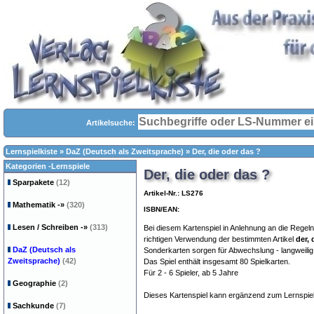
Artikelsuche:
Lernspielkiste
»
DaZ (Deutsch als Zweitsprache)
»
Der, die oder das ?
Kategorien -Lernspiele
Der, die oder das ?
Sparpakete
(12)
Artikel-Nr.: LS276
Mathematik
-»
(320)
ISBN/EAN:
Lesen / Schreiben
-»
(313)
Bei diesem Kartenspiel in Anlehnung an die Rege
richtigen Verwendung der bestimmten Artikel
der, 
DaZ (Deutsch als
Sonderkarten sorgen für Abwechslung - langweilig
Zweitsprache)
(42)
Das Spiel enthält insgesamt 80 Spielkarten.
Für 2 - 6 Spieler, ab 5 Jahre
Geographie
(2)
Dieses Kartenspiel kann ergänzend zum Lernspiel 
Sachkunde
(7)