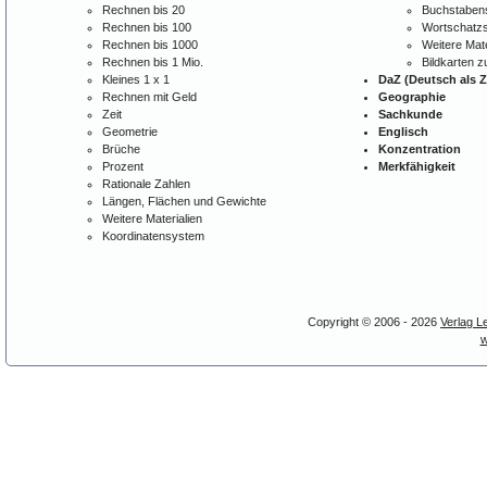
Rechnen bis 20
Buchstabens
Rechnen bis 100
Wortschatzs
Rechnen bis 1000
Weitere Mate
Rechnen bis 1 Mio.
Bildkarten 
Kleines 1 x 1
DaZ (Deutsch als 
Rechnen mit Geld
Geographie
Zeit
Sachkunde
Geometrie
Englisch
Brüche
Konzentration
Prozent
Merkfähigkeit
Rationale Zahlen
Längen, Flächen und Gewichte
Weitere Materialien
Koordinatensystem
Copyright © 2006 - 2026
Verlag L
w