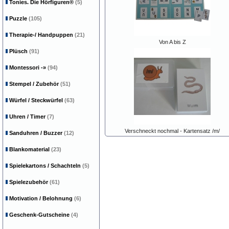
Tonies. Die Hörfiguren®
(5)
Puzzle
(105)
Therapie-/ Handpuppen
(21)
Von A bis Z
Plüsch
(91)
Montessori
-»
(94)
Stempel / Zubehör
(51)
Würfel / Steckwürfel
(63)
Uhren / Timer
(7)
Verschneckt nochmal - Kartensatz /m/
Sanduhren / Buzzer
(12)
Blankomaterial
(23)
Spielekartons / Schachteln
(5)
Spielezubehör
(61)
Motivation / Belohnung
(6)
Geschenk-Gutscheine
(4)