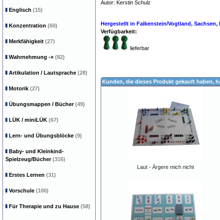
Autor: Kerstin Schulz
Legasthenie Legasten
Englisch
(15)
Kindergärten MauMau
Hergestellt in Falkenstein/Vogtland, Sachsen
Konzentration
(60)
Verfügbarkeit:
Merkfähigkeit
(27)
lieferbar
Wahrnehmung
-»
(82)
Artikulation / Lautsprache
(28)
Kunden, die dieses Produkt gekauft haben, 
Motorik
(27)
Übungsmappen / Bücher
(49)
LÜK / miniLÜK
(67)
Lern- und Übungsblöcke
(9)
Baby- und Kleinkind-
Spielzeug/Bücher
(316)
Laut - Ärgere mich nicht
Erstes Lernen
(31)
Vorschule
(100)
Für Therapie und zu Hause
(58)