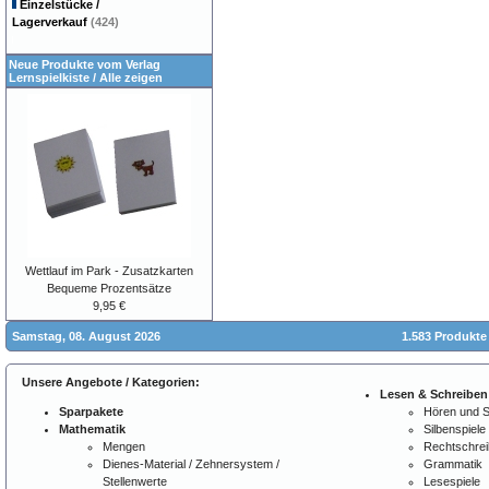
Einzelstücke /
Lagerverkauf
(424)
Neue Produkte vom Verlag
Lernspielkiste
/
Alle zeigen
Wettlauf im Park - Zusatzkarten
Bequeme Prozentsätze
9,95 €
Samstag, 08. August 2026
1.583 Produkte
Unsere Angebote / Kategorien:
Lesen & Schreiben
Sparpakete
Hören und 
Mathematik
Silbenspiele
Mengen
Rechtschre
Dienes-Material / Zehnersystem /
Grammatik
Stellenwerte
Lesespiele