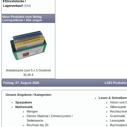
Einzelstücke /
Lagerverkauf
(424)
Neue Produkte vom Verlag
Lernspielkiste
/
Alle zeigen
Arbeitskartei zum 5 x 5 Geobrett
35,95 €
Freitag, 07. August 2026
1.583 Produkte
Unsere Angebote / Kategorien:
Lesen & Schreiben
Sparpakete
Hören und 
Mathematik
Silbenspiele
Mengen
Rechtschre
Dienes-Material / Zehnersystem /
Grammatik
Stellenwerte
Lesespiele
Rechnen bis 20
Buchstabens