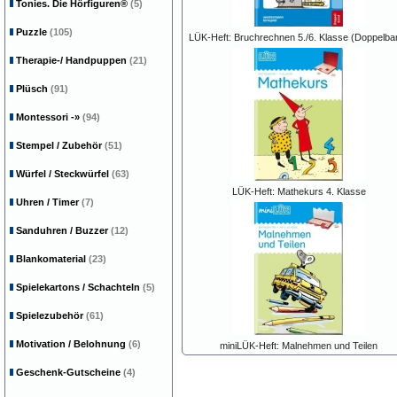
Tonies. Die Hörfiguren®
(5)
Puzzle
(105)
LÜK-Heft: Bruchrechnen 5./6. Klasse (Doppelba
Therapie-/ Handpuppen
(21)
Plüsch
(91)
Montessori
-»
(94)
Stempel / Zubehör
(51)
Würfel / Steckwürfel
(63)
LÜK-Heft: Mathekurs 4. Klasse
Uhren / Timer
(7)
Sanduhren / Buzzer
(12)
Blankomaterial
(23)
Spielekartons / Schachteln
(5)
Spielezubehör
(61)
Motivation / Belohnung
(6)
miniLÜK-Heft: Malnehmen und Teilen
Geschenk-Gutscheine
(4)