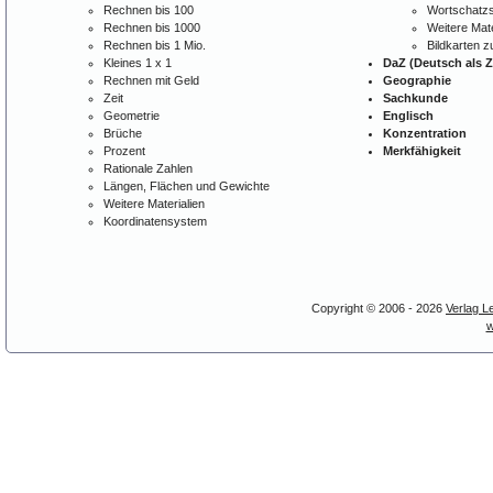
Rechnen bis 100
Wortschatzs
Rechnen bis 1000
Weitere Mate
Rechnen bis 1 Mio.
Bildkarten 
Kleines 1 x 1
DaZ (Deutsch als 
Rechnen mit Geld
Geographie
Zeit
Sachkunde
Geometrie
Englisch
Brüche
Konzentration
Prozent
Merkfähigkeit
Rationale Zahlen
Längen, Flächen und Gewichte
Weitere Materialien
Koordinatensystem
Copyright © 2006 - 2026
Verlag L
w