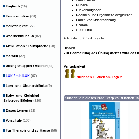
Zahlenstrahl
Runden
Englisch
(15)
Lückenaufgaben
Rechnen und Ergebnisse vergleichen
Konzentration
(60)
Punkt- vor Strichrechnung
Größen
Merkfähigkeit
(27)
Geometrie
Wahrnehmung
-»
(82)
Arbeitsheft, 30 Seiten, geheftet
Artikulation / Lautsprache
(28)
Hinweis:
Zur Bearbeitung des Übungsheftes wird das m
Motorik
(27)
Übungsmappen / Bücher
(49)
Verfügbarkeit:
LÜK / miniLÜK
(67)
Nur noch 1 Stück am Lager!
Lern- und Übungsblöcke
(9)
Baby- und Kleinkind-
Kunden, die dieses Produkt gekauft haben, 
Spielzeug/Bücher
(316)
Erstes Lernen
(31)
Vorschule
(100)
Für Therapie und zu Hause
(58)