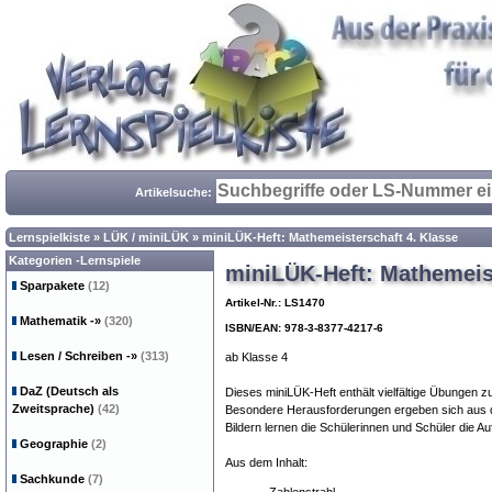
Artikelsuche:
Lernspielkiste
»
LÜK / miniLÜK
»
miniLÜK-Heft: Mathemeisterschaft 4. Klasse
Kategorien -Lernspiele
miniLÜK-Heft: Mathemeist
Sparpakete
(12)
Artikel-Nr.: LS1470
Mathematik
-»
(320)
ISBN/EAN: 978-3-8377-4217-6
Lesen / Schreiben
-»
(313)
ab Klasse 4
DaZ (Deutsch als
Dieses miniLÜK-Heft enthält vielfältige Übungen z
Zweitsprache)
(42)
Besondere Herausforderungen ergeben sich aus d
Bildern lernen die Schülerinnen und Schüler die A
Geographie
(2)
Aus dem Inhalt:
Sachkunde
(7)