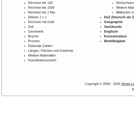
Rechnen bis 100
Wortschatzs
Rechnen bis 1000
Weitere Mate
Rechnen bis 1 Mio.
Bildkarten 
Kleines 1 x 1
DaZ (Deutsch als 
Rechnen mit Geld
Geographie
Zeit
Sachkunde
Geometrie
Englisch
Brüche
Konzentration
Prozent
Merkfähigkeit
Rationale Zahlen
Längen, Flächen und Gewichte
Weitere Materialien
Koordinatensystem
Copyright © 2006 - 2026
Verlag L
w