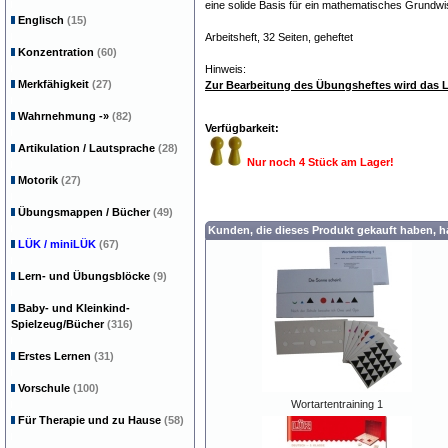
eine solide Basis für ein mathematisches Grundwi
Englisch
(15)
Arbeitsheft, 32 Seiten, geheftet
Konzentration
(60)
Hinweis:
Merkfähigkeit
(27)
Zur Bearbeitung des Übungsheftes wird das L
Wahrnehmung
-»
(82)
Verfügbarkeit:
Artikulation / Lautsprache
(28)
Nur noch 4 Stück am Lager!
Motorik
(27)
Übungsmappen / Bücher
(49)
Kunden, die dieses Produkt gekauft haben, 
LÜK / miniLÜK
(67)
Lern- und Übungsblöcke
(9)
Baby- und Kleinkind-
Spielzeug/Bücher
(316)
Erstes Lernen
(31)
Vorschule
(100)
Wortartentraining 1
Für Therapie und zu Hause
(58)