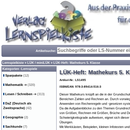
Artikelsuche:
Lernspielkiste
»
LÜK / miniLÜK
»
LÜK-Heft: Mathekurs 5. Klasse
Kategorien -Lernspiele
LÜK-Heft: Mathekurs 5. K
Sparpakete
(12)
Artikel-Nr.: LS1495
Mathematik
-»
(320)
ISBN/EAN: 978-3-89414-516-3
Lesen / Schreiben
-»
(313)
Dieser Mathekurs knüpft an die in der Grundschu
Bereichen Zahlen und Rechnen an. Durch vorwieg
DaZ (Deutsch als
Anwenden von Rechenregeln und -gesetzen system
Zweitsprache)
(42)
Da die Aufgabenblöcke zu den Themen Grundrec
von Größen, Rechnen mit Größen, Brüche und Dez
Geographie
(2)
Schwierigkeitsgrade aufweisen, eignet sich dieser
Übungen.
Sachkunde
(7)
Mit Merkkästen, Beispielen, kleinen Infotexten u