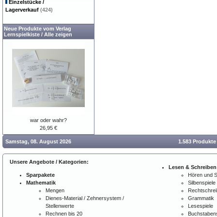
Einzelstücke /
Lagerverkauf
(424)
Neue Produkte vom Verlag
Lernspielkiste
/
Alle zeigen
war oder wahr?
26,95 €
Samstag, 08. August 2026
1.583 Produkte
Unsere Angebote / Kategorien:
Lesen & Schreiben
Sparpakete
Hören und 
Mathematik
Silbenspiele
Mengen
Rechtschre
Dienes-Material / Zehnersystem /
Grammatik
Stellenwerte
Lesespiele
Rechnen bis 20
Buchstabens