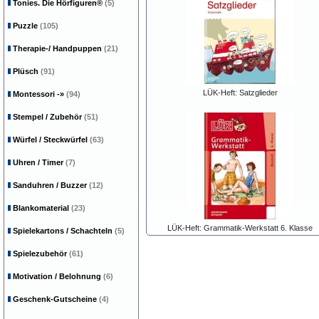
Tonies. Die Hörfiguren®
(5)
Puzzle
(105)
Therapie-/ Handpuppen
(21)
Plüsch
(91)
LÜK-Heft: Satzglieder
Montessori
-»
(94)
Stempel / Zubehör
(51)
Würfel / Steckwürfel
(63)
Uhren / Timer
(7)
Sanduhren / Buzzer
(12)
Blankomaterial
(23)
LÜK-Heft: Grammatik-Werkstatt 6. Klasse
Spielekartons / Schachteln
(5)
Spielezubehör
(61)
Motivation / Belohnung
(6)
Geschenk-Gutscheine
(4)