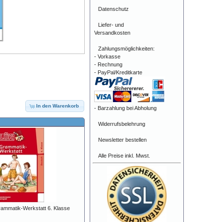
Datenschutz
Liefer- und
Versandkosten
Zahlungsmöglichkeiten:
- Vorkasse
- Rechnung
- PayPal/Kreditkarte
In den Warenkorb
- Barzahlung bei Abholung
Widerrufsbelehrung
Newsletter bestellen
Alle Preise inkl. Mwst.
ammatik-Werkstatt 6. Klasse