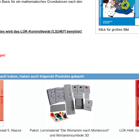
de Basis für ein mathematisches Grundwissen nach den
Klick für großes Bild
es wird das LÜK-Kontrollgerät [LS1467] benötigt!
.
ger!
auft haben, haben auch folgende Produkte gekauft:
tatt 5. Klasse
Paket: Lernmaterial "Die Wortarten nach Montessori"
LÜK-Heft: Gr
und Wortartensymbole 3D