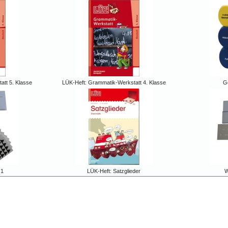
att 5. Klasse
LÜK-Heft: Grammatik-Werkstatt 4. Klasse
G
 1
LÜK-Heft: Satzglieder
W