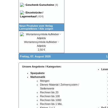
Geschenk-Gutscheine
(4)
Einzelstücke /
Lagerverkauf
(424)
Neue Produkte vom Verlag
Lernspielkiste
/
Alle zeigen
Wortartensymbole Aufkleber -
Adjektiv
2,50 €
Freitag, 07. August 2026
1
Unsere Angebote / Kategorien:
Lese
Sparpakete
Mathematik
Mengen
Dienes-Material / Zehnersystem /
Stellenwerte
Rechnen bis 20
Rechnen bis 100
Rechnen bis 1000
Rechnen bis 1 Mio.
Kleines 1 x 1
DaZ (