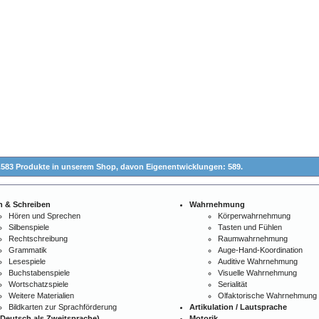
.583 Produkte in unserem Shop,
davon Eigenentwicklungen: 589.
n & Schreiben
Wahrnehmung
Hören und Sprechen
Körperwahrnehmung
Silbenspiele
Tasten und Fühlen
Rechtschreibung
Raumwahrnehmung
Grammatik
Auge-Hand-Koordination
Lesespiele
Auditive Wahrnehmung
Buchstabenspiele
Visuelle Wahrnehmung
Wortschatzspiele
Serialität
Weitere Materialien
Olfaktorische Wahrnehmung
Bildkarten zur Sprachförderung
Artikulation / Lautsprache
Deutsch als Zweitsprache)
Motorik