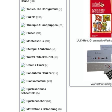
Hause
(58)
Tonies. Die Hörfiguren®
(5)
Puzzle
(105)
Therapie-/ Handpuppen
(21)
Plüsch
(91)
LÜK-Heft: Grammatik-Werkst
Montessori
-»
(94)
Stempel / Zubehör
(51)
Würfel / Steckwürfel
(63)
Uhren / Timer
(7)
Sanduhren / Buzzer
(12)
Blankomaterial
(23)
Wortartentraining
Spielekartons /
Schachteln
(5)
Spielezubehör
(61)
Motivation / Belohnung
(6)