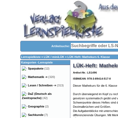
Artikelsuche:
Lernspielkiste
»
LÜK / miniLÜK
»
LÜK-Heft: Mathekurs 6. Klasse
Kategorien -Lernspiele
LÜK-Heft: Mathek
Sparpakete
(12)
Artikel-Nr.: LS1496
Mathematik
-»
(320)
ISBN/EAN: 978-3-89414-517-0
Lesen / Schreiben
-»
(313)
Dieser Mathekurs für die 6. Klasse 
DaZ (Deutsch als
Durch überwiegend im Kopf zu rec
Zweitsprache)
(42)
gesetzen systematisch geübt und ve
Schwerpunkte dieses Heftes sind d
Geographie
(2)
Dezimalbrüchen und Größen.
Die Aufgabenblöcke mit unterschied
Sachkunde
(7)
differenzierende Übungen. Mit Merk