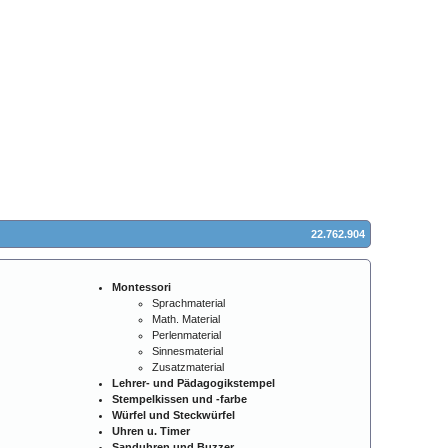
22.762.904
Montessori
Sprachmaterial
Math. Material
Perlenmaterial
Sinnesmaterial
Zusatzmaterial
Lehrer- und Pädagogikstempel
Stempelkissen und -farbe
Würfel und Steckwürfel
Uhren u. Timer
Sanduhren und Buzzer