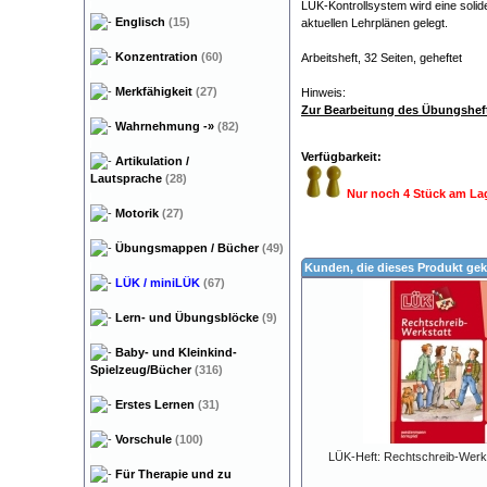
LÜK-Kontrollsystem wird eine soli
Englisch
(15)
aktuellen Lehrplänen gelegt.
Konzentration
(60)
Arbeitsheft, 32 Seiten, geheftet
Merkfähigkeit
(27)
Hinweis:
Zur Bearbeitung des Übungsheft
Wahrnehmung
-»
(82)
Verfügbarkeit:
Artikulation /
Lautsprache
(28)
Nur noch 4 Stück am La
Motorik
(27)
Übungsmappen / Bücher
(49)
Kunden, die dieses Produkt gek
LÜK / miniLÜK
(67)
Lern- und Übungsblöcke
(9)
Baby- und Kleinkind-
Spielzeug/Bücher
(316)
Erstes Lernen
(31)
Vorschule
(100)
LÜK-Heft: Rechtschreib-Werks
Für Therapie und zu