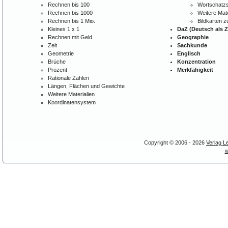
Rechnen bis 100
Wortschatzs
Rechnen bis 1000
Weitere Mate
Rechnen bis 1 Mio.
Bildkarten 
Kleines 1 x 1
DaZ (Deutsch als 
Rechnen mit Geld
Geographie
Zeit
Sachkunde
Geometrie
Englisch
Brüche
Konzentration
Prozent
Merkfähigkeit
Rationale Zahlen
Längen, Flächen und Gewichte
Weitere Materialien
Koordinatensystem
Copyright © 2006 - 2026
Verlag L
w