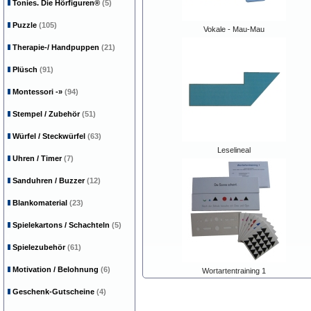
Tonies. Die Hörfiguren®
(5)
Puzzle
(105)
Vokale - Mau-Mau
Therapie-/ Handpuppen
(21)
Plüsch
(91)
Montessori
-»
(94)
Stempel / Zubehör
(51)
Würfel / Steckwürfel
(63)
Leselineal
Uhren / Timer
(7)
Sanduhren / Buzzer
(12)
Blankomaterial
(23)
Spielekartons / Schachteln
(5)
Spielezubehör
(61)
Motivation / Belohnung
(6)
Wortartentraining 1
Geschenk-Gutscheine
(4)