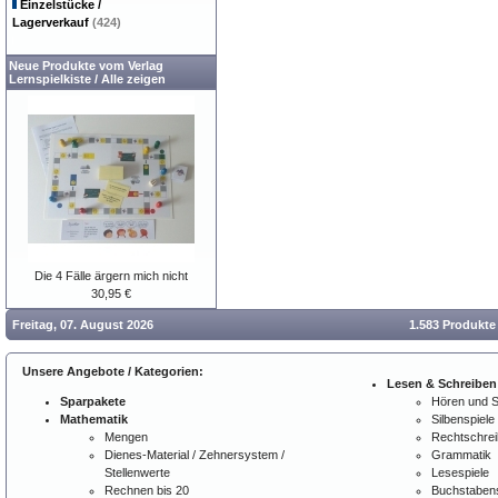
Einzelstücke /
Lagerverkauf
(424)
Neue Produkte vom Verlag
Lernspielkiste
/
Alle zeigen
Die 4 Fälle ärgern mich nicht
30,95 €
Freitag, 07. August 2026
1.583 Produkte
Unsere Angebote / Kategorien:
Lesen & Schreiben
Sparpakete
Hören und 
Mathematik
Silbenspiele
Mengen
Rechtschre
Dienes-Material / Zehnersystem /
Grammatik
Stellenwerte
Lesespiele
Rechnen bis 20
Buchstabens