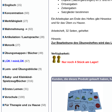
Objekte (Satzergänzungen) im 3. und im 4
Ortsangaben
Englisch
(15)
Zeitangaben
Satzglieder bestimmen
Konzentration
(60)
Ein Arbeitsplan am Ende des Heftes gibt Hinweise 
Merkfähigkeit
(27)
und für das Üben zu Hause.
Wahrnehmung
-»
(82)
Arbeitsheft, 32 Seiten, geheftet
Artikulation / Lautsprache
(28)
Hinweis:
Zur Bearbeitung des Übungsheftes wird das L
Motorik
(27)
Übungsmappen / Bücher
(49)
Verfügbarkeit:
LÜK / miniLÜK
(67)
Nur noch 4 Stück am Lager!
Lern- und Übungsblöcke
(9)
Baby- und Kleinkind-
Kunden, die dieses Produkt gekauft haben, 
Spielzeug/Bücher
(316)
Erstes Lernen
(31)
Vorschule
(100)
Für Therapie und zu Hause
(58)