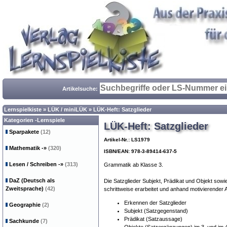
Artikelsuche:
Lernspielkiste
»
LÜK / miniLÜK
»
LÜK-Heft: Satzglieder
Kategorien -Lernspiele
LÜK-Heft: Satzglieder
Sparpakete
(12)
Artikel-Nr.: LS1979
Mathematik
-»
(320)
ISBN/EAN: 978-3-89414-637-5
Lesen / Schreiben
-»
(313)
Grammatik ab Klasse 3.
DaZ (Deutsch als
Die Satzglieder Subjekt, Prädikat und Objekt sow
Zweitsprache)
(42)
schrittweise erarbeitet und anhand motivierender 
Erkennen der Satzglieder
Geographie
(2)
Subjekt (Satzgegenstand)
Prädikat (Satzaussage)
Sachkunde
(7)