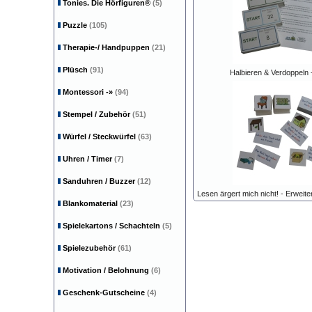
Tonies. Die Hörfiguren®
(5)
Puzzle
(105)
Therapie-/ Handpuppen
(21)
Plüsch
(91)
Halbieren & Verdoppeln 
Montessori
-»
(94)
Stempel / Zubehör
(51)
Würfel / Steckwürfel
(63)
Uhren / Timer
(7)
Sanduhren / Buzzer
(12)
Lesen ärgert mich nicht! - Erweite
Blankomaterial
(23)
Spielekartons / Schachteln
(5)
Spielezubehör
(61)
Motivation / Belohnung
(6)
Geschenk-Gutscheine
(4)