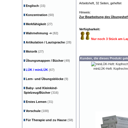
Arbeitsheft, 32 Seiten, geheftet
Englisch
(15)
Hinweis:
Konzentration
(60)
Zur Bearbeitung des Übungsheft
Merkfähigkeit
(27)
Verfügbarkeit:
Wahrnehmung
-»
(82)
Nur noch 3 Stück am La
Artikulation / Lautsprache
(28)
Motorik
(27)
Kunden, die dieses Produkt gek
Übungsmappen / Bücher
(49)
miniLÜK-Heft: Kopfrechn
LÜK / miniLÜK
(67)
Lern- und Übungsblöcke
(9)
Baby- und Kleinkind-
Spielzeug/Bücher
(316)
Erstes Lernen
(31)
Vorschule
(100)
Für Therapie und zu Hause
(58)