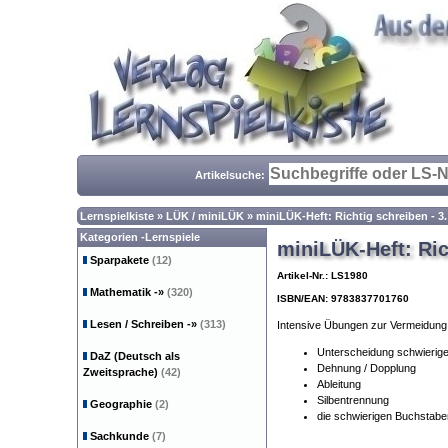
Artikelsuche:
Lernspielkiste
»
LÜK / miniLÜK
»
miniLÜK-Heft: Richtig schreiben - 3.
Kategorien -Lernspiele
miniLÜK-Heft: Ric
Sparpakete
(12)
Artikel-Nr.: LS1980
Mathematik
-»
(320)
ISBN/EAN: 9783837701760
Lesen / Schreiben
-»
(313)
Intensive Übungen zur Vermeidung 
Unterscheidung schwieriger 
DaZ (Deutsch als
Dehnung / Dopplung
Zweitsprache)
(42)
Ableitung
Silbentrennung
Geographie
(2)
die schwierigen Buchstabe
Sachkunde
(7)