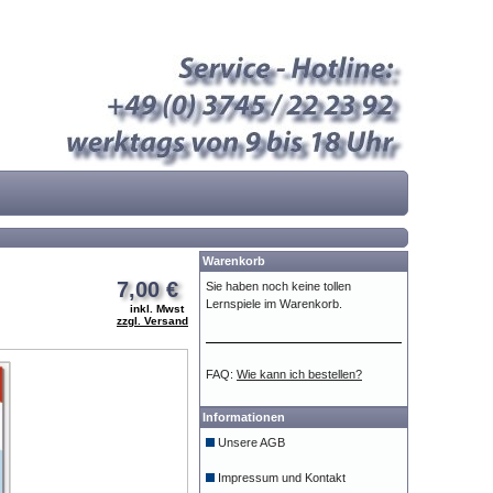
Warenkorb
7,00 €
Sie haben noch keine tollen
Lernspiele im Warenkorb.
inkl. Mwst
zzgl. Versand
FAQ:
Wie kann ich bestellen?
Informationen
Unsere AGB
Impressum und Kontakt