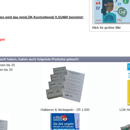
es wird das miniLÜK-Kontrollgerät [LS1466] benötigt!
.
Klick für großes Bild
ger!
auft haben, haben auch folgende Produkte gekauft:
en bis 20
Halbieren & Verdoppeln - ZR 1.000
LÜK-He