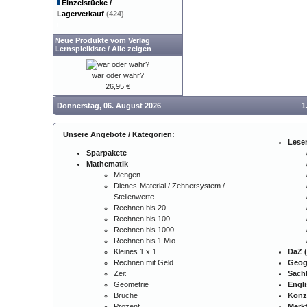
Einzelstücke /
Lagerverkauf
(424)
Neue Produkte vom Verlag
Lernspielkiste
/
Alle zeigen
war oder wahr?
26,95 €
Donnerstag, 06. August 2026
1
Unsere Angebote / Kategorien:
Lese
Sparpakete
Mathematik
Mengen
Dienes-Material / Zehnersystem /
Stellenwerte
Rechnen bis 20
Rechnen bis 100
Rechnen bis 1000
Rechnen bis 1 Mio.
Kleines 1 x 1
DaZ (
Rechnen mit Geld
Geog
Zeit
Sach
Geometrie
Engl
Brüche
Konz
Prozent
Merkf