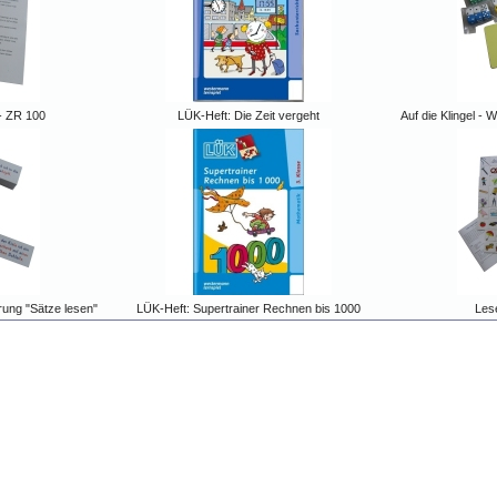
- ZR 100
LÜK-Heft: Die Zeit vergeht
Auf die Klingel - 
rung "Sätze lesen"
LÜK-Heft: Supertrainer Rechnen bis 1000
Lese