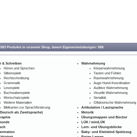
.583 Produkte in unserem Shop,
davon Eigenentwicklungen: 589.
n & Schreiben
Wahrnehmung
Hören und Sprechen
Körperwahrnehmung
Silbenspiele
Tasten und Fühlen
Rechtschreibung
Raumwahrnehmung
Grammatik
Auge-Hand-Koordination
Lesespiele
Auditive Wahrnehmung
Buchstabenspiele
Visuelle Wahrnehmung
Wortschatzspiele
Serialität
Weitere Materialien
Olfaktorische Wahrnehmung
Bildkarten zur Sprachförderung
Artikulation / Lautsprache
Deutsch als Zweitsprache)
Motorik
raphie
Übungsmappen und Bücher
kunde
LÜK / miniLÜK
isch
Lern- und Übungsblöcke
entration
Baby- und Kleinkind-Spielzeug
ähigkeit
Erstes Lernen