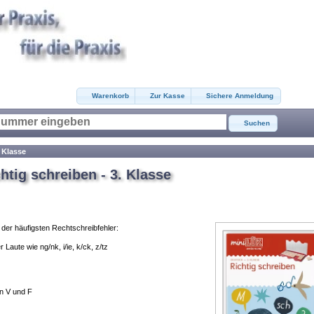
Warenkorb
Zur Kasse
Sichere Anmeldung
Suchen
 Klasse
htig schreiben - 3. Klasse
der häufigsten Rechtschreibfehler:
Laute wie ng/nk, i/ie, k/ck, z/tz
n V und F