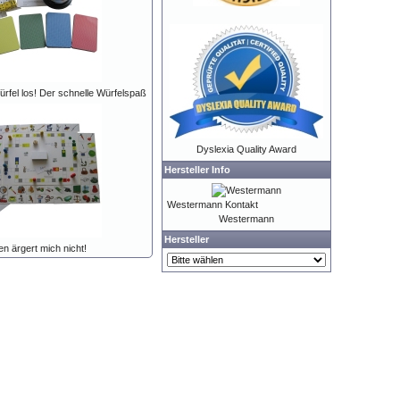
Würfel los! Der schnelle Würfelspaß
Dyslexia Quality Award
Hersteller Info
Westermann Kontakt
Westermann
Hersteller
n ärgert mich nicht!