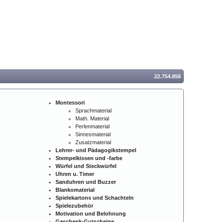
22.754.856
Montessori
Sprachmaterial
Math. Material
Perlenmaterial
Sinnesmaterial
Zusatzmaterial
Lehrer- und Pädagogikstempel
Stempelkissen und -farbe
Würfel und Steckwürfel
Uhren u. Timer
Sanduhren und Buzzer
Blankomaterial
Spielekartons und Schachteln
Spielezubehör
Motivation und Belohnung
Geschenk-Gutscheine