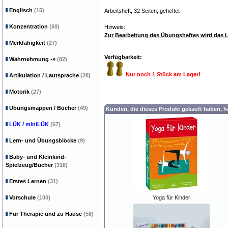
Englisch
(15)
Arbeitsheft, 32 Seiten, geheftet
Konzentration
(60)
Hinweis:
Zur Bearbeitung des Übungsheftes wird das L
Merkfähigkeit
(27)
Verfügbarkeit:
Wahrnehmung
-»
(82)
Nur noch 1 Stück am Lager!
Artikulation / Lautsprache
(28)
Motorik
(27)
Übungsmappen / Bücher
(49)
Kunden, die dieses Produkt gekauft haben, 
LÜK / miniLÜK
(67)
Lern- und Übungsblöcke
(9)
Baby- und Kleinkind-
Spielzeug/Bücher
(316)
Erstes Lernen
(31)
Vorschule
(100)
Yoga für Kinder
Für Therapie und zu Hause
(58)