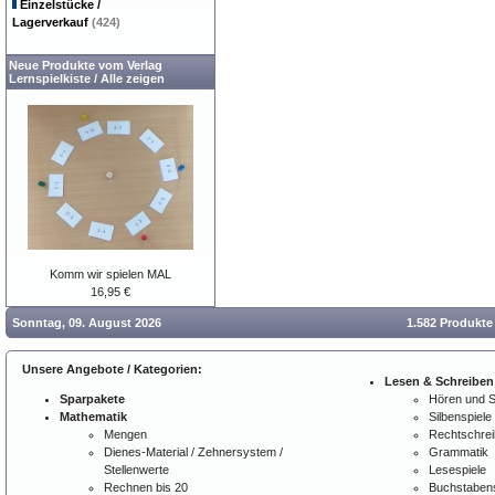
Einzelstücke /
Lagerverkauf
(424)
Neue Produkte vom Verlag
Lernspielkiste
/
Alle zeigen
Komm wir spielen MAL
16,95 €
Sonntag, 09. August 2026
1.582 Produkte
Unsere Angebote / Kategorien:
Lesen & Schreiben
Sparpakete
Hören und 
Mathematik
Silbenspiele
Mengen
Rechtschre
Dienes-Material / Zehnersystem /
Grammatik
Stellenwerte
Lesespiele
Rechnen bis 20
Buchstabens