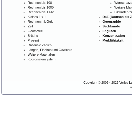
Rechnen bis 100
Wortschatzs
Rechnen bis 1000
Weitere Mate
Rechnen bis 1 Mio.
Bildkarten 
Kleines 1 x 1
DaZ (Deutsch als 
Rechnen mit Geld
Geographie
Zeit
Sachkunde
Geometrie
Englisch
Brüche
Konzentration
Prozent
Merkfähigkeit
Rationale Zahlen
Längen, Flächen und Gewichte
Weitere Materialien
Koordinatensystem
Copyright © 2006 - 2026
Verlag L
w