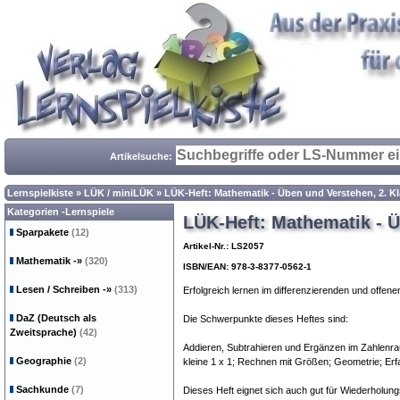
Artikelsuche:
Lernspielkiste
»
LÜK / miniLÜK
»
LÜK-Heft: Mathematik - Üben und Verstehen, 2. K
Kategorien -Lernspiele
LÜK-Heft: Mathematik - Ü
Sparpakete
(12)
Artikel-Nr.: LS2057
Mathematik
-»
(320)
ISBN/EAN: 978-3-8377-0562-1
Lesen / Schreiben
-»
(313)
Erfolgreich lernen im differenzierenden und offene
DaZ (Deutsch als
Die Schwerpunkte dieses Heftes sind:
Zweitsprache)
(42)
Addieren, Subtrahieren und Ergänzen im Zahlenra
Geographie
(2)
kleine 1 x 1; Rechnen mit Größen; Geometrie; E
Sachkunde
(7)
Dieses Heft eignet sich auch gut für Wiederholung