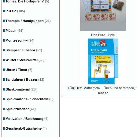
Tonies. Die Hörfiguren®
(5)
Puzzle
(105)
Therapie-/ Handpuppen
(21)
Plüsch
(91)
Das Euro - Spiel
Montessori
-»
(94)
Stempel / Zubehör
(51)
Würfel / Steckwürfel
(63)
Uhren / Timer
(7)
Sanduhren / Buzzer
(12)
LÜK-Heft: Mathematik - Üben und Verstehen, 3
Blankomaterial
(23)
Klasse
Spielekartons / Schachteln
(5)
Spielezubehör
(61)
Motivation / Belohnung
(6)
Geschenk-Gutscheine
(4)