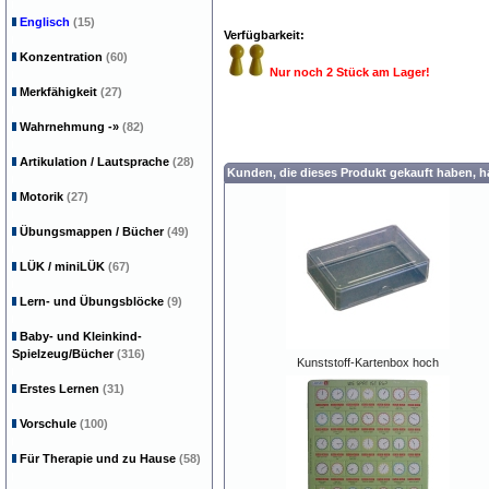
Englisch
(15)
Verfügbarkeit:
Konzentration
(60)
Nur noch 2 Stück am Lager!
Merkfähigkeit
(27)
Wahrnehmung
-»
(82)
Artikulation / Lautsprache
(28)
Kunden, die dieses Produkt gekauft haben, 
Motorik
(27)
Übungsmappen / Bücher
(49)
LÜK / miniLÜK
(67)
Lern- und Übungsblöcke
(9)
Baby- und Kleinkind-
Spielzeug/Bücher
(316)
Kunststoff-Kartenbox hoch
Erstes Lernen
(31)
Vorschule
(100)
Für Therapie und zu Hause
(58)