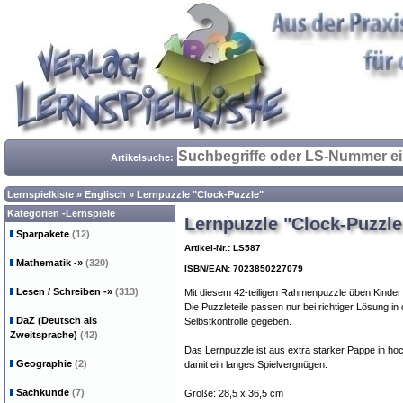
Artikelsuche:
Lernspielkiste
»
Englisch
»
Lernpuzzle "Clock-Puzzle"
Kategorien -Lernspiele
Lernpuzzle "Clock-Puzzle
Sparpakete
(12)
Artikel-Nr.: LS587
Mathematik
-»
(320)
ISBN/EAN: 7023850227079
Lesen / Schreiben
-»
(313)
Mit diesem 42-teiligen Rahmenpuzzle üben Kinder s
Die Puzzleteile passen nur bei richtiger Lösung in 
DaZ (Deutsch als
Selbstkontrolle gegeben.
Zweitsprache)
(42)
Das Lernpuzzle ist aus extra starker Pappe in hoch
Geographie
(2)
damit ein langes Spielvergnügen.
Sachkunde
(7)
Größe: 28,5 x 36,5 cm