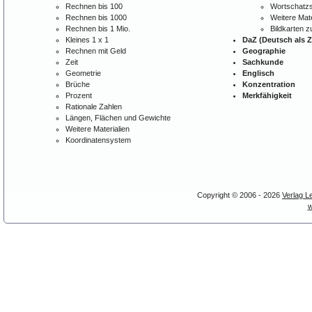
Rechnen bis 100
Wortschatzs
Rechnen bis 1000
Weitere Mate
Rechnen bis 1 Mio.
Bildkarten 
Kleines 1 x 1
DaZ (Deutsch als 
Rechnen mit Geld
Geographie
Zeit
Sachkunde
Geometrie
Englisch
Brüche
Konzentration
Prozent
Merkfähigkeit
Rationale Zahlen
Längen, Flächen und Gewichte
Weitere Materialien
Koordinatensystem
Copyright © 2006 - 2026
Verlag L
w