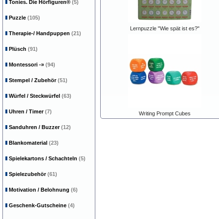
Tonies. Die Hörfiguren®
(5)
Puzzle
(105)
Lernpuzzle "Wie spät ist es?"
Therapie-/ Handpuppen
(21)
Plüsch
(91)
Montessori
-»
(94)
Stempel / Zubehör
(51)
Würfel / Steckwürfel
(63)
Uhren / Timer
(7)
Writing Prompt Cubes
Sanduhren / Buzzer
(12)
Blankomaterial
(23)
Spielekartons / Schachteln
(5)
Spielezubehör
(61)
Motivation / Belohnung
(6)
Geschenk-Gutscheine
(4)