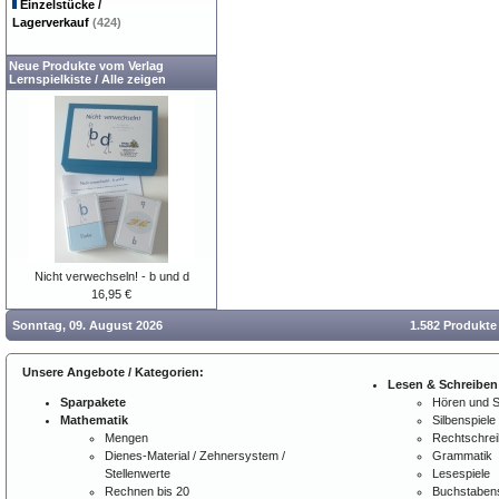
Einzelstücke /
Lagerverkauf
(424)
Neue Produkte vom Verlag
Lernspielkiste
/
Alle zeigen
Nicht verwechseln! - b und d
16,95 €
Sonntag, 09. August 2026
1.582 Produkte
Unsere Angebote / Kategorien:
Lesen & Schreiben
Sparpakete
Hören und 
Mathematik
Silbenspiele
Mengen
Rechtschre
Dienes-Material / Zehnersystem /
Grammatik
Stellenwerte
Lesespiele
Rechnen bis 20
Buchstabens