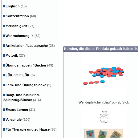
Englisch
(15)
Konzentration
(60)
Merkfähigkeit
(27)
Wahrnehmung
-»
(82)
Artikulation / Lautsprache
(28)
Kunden, die dieses Produkt gekauft haben, 
Motorik
(27)
Übungsmappen / Bücher
(49)
LÜK / miniLÜK
(67)
Lern- und Übungsblöcke
(9)
Baby- und Kleinkind-
Spielzeug/Bücher
(316)
Wendeplättchen blau/rot - 20 Stck
Erstes Lernen
(31)
Vorschule
(100)
Für Therapie und zu Hause
(58)