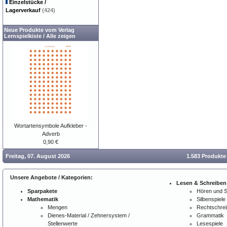
Einzelstücke /
Lagerverkauf
(424)
Neue Produkte vom Verlag
Lernspielkiste
/
Alle zeigen
Wortartensymbole Aufkleber -
Adverb
0,90 €
Freitag, 07. August 2026
1.583 Produkte
Unsere Angebote / Kategorien:
Lesen & Schreiben
Sparpakete
Hören und 
Mathematik
Silbenspiele
Mengen
Rechtschre
Dienes-Material / Zehnersystem /
Grammatik
Stellenwerte
Lesespiele