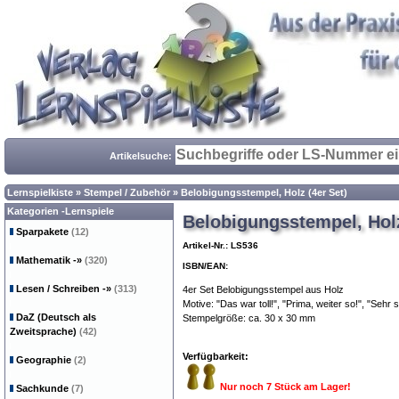
Artikelsuche:
Lernspielkiste
»
Stempel / Zubehör
»
Belobigungsstempel, Holz (4er Set)
Kategorien -Lernspiele
Belobigungsstempel, Holz
Sparpakete
(12)
Artikel-Nr.: LS536
Mathematik
-»
(320)
ISBN/EAN:
Lesen / Schreiben
-»
(313)
4er Set Belobigungsstempel aus Holz
Motive: "Das war toll!", "Prima, weiter so!", "Sehr 
DaZ (Deutsch als
Stempelgröße: ca. 30 x 30 mm
Zweitsprache)
(42)
Verfügbarkeit:
Geographie
(2)
Nur noch 7 Stück am Lager!
Sachkunde
(7)