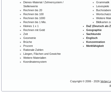
Dienes-Material / Zehnersystem /
Grammatik
Stellenwerte
Lesespiele
Rechnen bis 20
Buchstabens
Rechnen bis 100
Wortschatzs
Rechnen bis 1000
Weitere Mate
Rechnen bis 1 Mio.
Bildkarten 
Kleines 1 x 1
DaZ (Deutsch als 
Rechnen mit Geld
Geographie
Zeit
Sachkunde
Geometrie
Englisch
Brüche
Konzentration
Prozent
Merkfähigkeit
Rationale Zahlen
Längen, Flächen und Gewichte
Weitere Materialien
Koordinatensystem
Copyright © 2006 - 2026
Verlag L
w