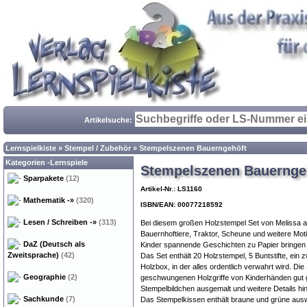
Artikelsuche:
Lernspielkiste
»
Stempel / Zubehör
»
Stempelszenen Bauerngehöft
Kategorien -Lernspiele
Stempelszenen Bauernge
Sparpakete
(12)
Artikel-Nr.: LS1160
Mathematik
-»
(320)
ISBN/EAN: 00077218592
Lesen / Schreiben
-»
(313)
Bei diesem großen Holzstempel Set von Melissa a
Bauernhoftiere, Traktor, Scheune und weitere Mot
DaZ (Deutsch als
Kinder spannende Geschichten zu Papier bringen 
Zweitsprache)
(42)
Das Set enthält 20 Holzstempel, 5 Buntstifte, ein
Holzbox, in der alles ordentlich verwahrt wird. Die
Geographie
(2)
geschwungenen Holzgriffe von Kinderhänden gut gr
Stempelbildchen ausgemalt und weitere Details hi
Sachkunde
(7)
Das Stempelkissen enthält braune und grüne aus