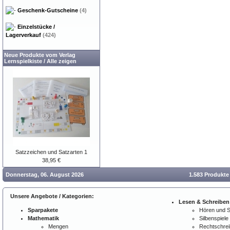
Geschenk-Gutscheine
(4)
Einzelstücke /
Lagerverkauf
(424)
Neue Produkte vom Verlag
Lernspielkiste
/
Alle zeigen
Satzzeichen und Satzarten 1
38,95 €
Donnerstag, 06. August 2026
1.583 Produkte
Unsere Angebote / Kategorien:
Lesen & Schreiben
Sparpakete
Hören und 
Mathematik
Silbenspiele
Mengen
Rechtschre