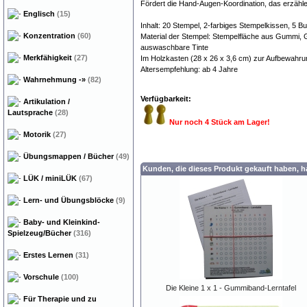
Fördert die Hand-Augen-Koordination, das erzähl
Englisch
(15)
Inhalt: 20 Stempel, 2-farbiges Stempelkissen, 5 Bun
Konzentration
(60)
Material der Stempel: Stempelfläche aus Gummi, G
auswaschbare Tinte
Merkfähigkeit
(27)
Im Holzkasten (28 x 26 x 3,6 cm) zur Aufbewahru
Altersempfehlung: ab 4 Jahre
Wahrnehmung
-»
(82)
Verfügbarkeit:
Artikulation /
Lautsprache
(28)
Nur noch 4 Stück am Lager!
Motorik
(27)
Übungsmappen / Bücher
(49)
Kunden, die dieses Produkt gekauft haben, 
LÜK / miniLÜK
(67)
Lern- und Übungsblöcke
(9)
Baby- und Kleinkind-
Spielzeug/Bücher
(316)
Erstes Lernen
(31)
Vorschule
(100)
Die Kleine 1 x 1 - Gummiband-Lerntafel
Für Therapie und zu