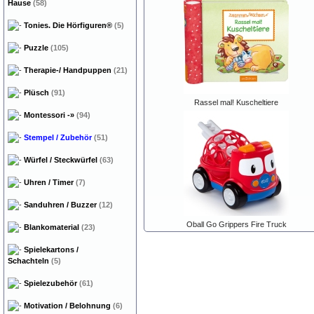
Hause
(58)
Tonies. Die Hörfiguren®
(5)
Puzzle
(105)
Therapie-/ Handpuppen
(21)
Plüsch
(91)
Rassel mal! Kuscheltiere
Montessori
-»
(94)
Stempel / Zubehör
(51)
Würfel / Steckwürfel
(63)
Uhren / Timer
(7)
Sanduhren / Buzzer
(12)
Oball Go Grippers Fire Truck
Blankomaterial
(23)
Spielekartons /
Schachteln
(5)
Spielezubehör
(61)
Motivation / Belohnung
(6)