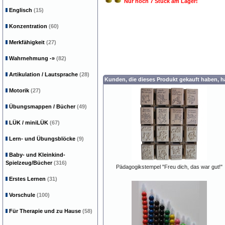
Nur noch 7 Stück am Lager!
Englisch
(15)
Konzentration
(60)
Merkfähigkeit
(27)
Wahrnehmung
-»
(82)
Artikulation / Lautsprache
(28)
Kunden, die dieses Produkt gekauft haben, 
Motorik
(27)
Übungsmappen / Bücher
(49)
LÜK / miniLÜK
(67)
Lern- und Übungsblöcke
(9)
Baby- und Kleinkind-
Spielzeug/Bücher
(316)
Pädagogikstempel "Freu dich, das war gut!"
Erstes Lernen
(31)
Vorschule
(100)
Für Therapie und zu Hause
(58)