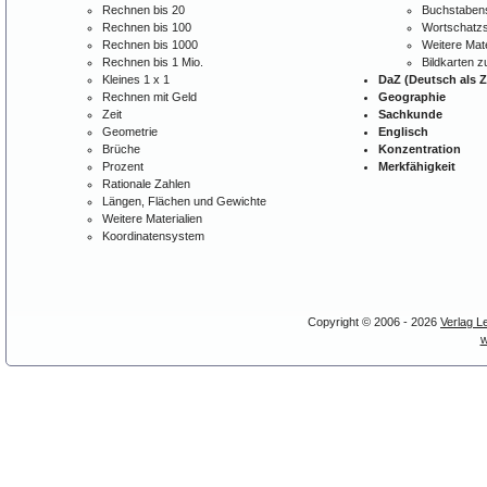
Rechnen bis 20
Buchstabens
Rechnen bis 100
Wortschatzs
Rechnen bis 1000
Weitere Mate
Rechnen bis 1 Mio.
Bildkarten 
Kleines 1 x 1
DaZ (Deutsch als 
Rechnen mit Geld
Geographie
Zeit
Sachkunde
Geometrie
Englisch
Brüche
Konzentration
Prozent
Merkfähigkeit
Rationale Zahlen
Längen, Flächen und Gewichte
Weitere Materialien
Koordinatensystem
Copyright © 2006 - 2026
Verlag L
w