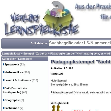
Artikelsuche:
Lernspielkiste
»
Stempel / Zubehör
»
Pädagogikstempel "Nicht traurig sein, es wird
Kategorien -Lernspiele
Pädagogikstempel "Nicht 
Sparpakete
(12)
Artikel-Nr.: LS1183
Mathematik
-»
(320)
ISBN/EAN:
Lesen / Schreiben
-»
(313)
Holz-Stempel
Stempelgröße: ca. 28 x 35 mm
DaZ (Deutsch als
Zweitsprache)
(42)
Pädagogikstempel "Nicht traurig sein, es wird sch
Geographie
(2)
Verfügbarkeit:
Sachkunde
(7)