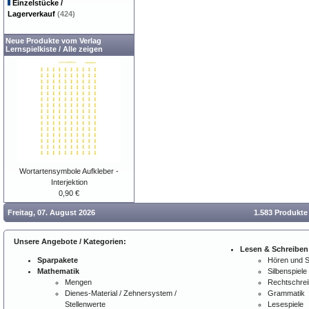
Einzelstücke /
Lagerverkauf
(424)
Neue Produkte vom Verlag
Lernspielkiste
/
Alle zeigen
Wortartensymbole Aufkleber -
Interjektion
0,90 €
Freitag, 07. August 2026
1.583 Produkte
Unsere Angebote / Kategorien:
Lesen & Schreiben
Sparpakete
Hören und 
Mathematik
Silbenspiele
Mengen
Rechtschre
Dienes-Material / Zehnersystem /
Grammatik
Stellenwerte
Lesespiele