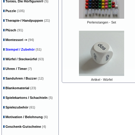
Tonies. Die Hörfiguren®
(5)
Puzzle
(105)
Therapie-/ Handpuppen
(21)
Perlenstangen - Set
Plüsch
(91)
Montessori
-»
(94)
Stempel / Zubehör
(51)
Würfel / Steckwürfel
(63)
Uhren / Timer
(7)
Sanduhren / Buzzer
(12)
Artikel - Würfel
Blankomaterial
(23)
Spielekartons / Schachteln
(5)
Spielezubehör
(61)
Motivation / Belohnung
(6)
Geschenk-Gutscheine
(4)