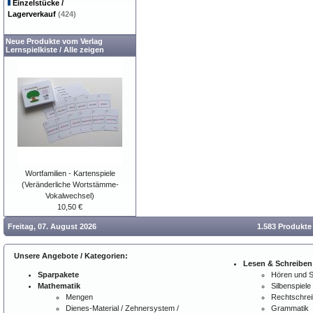
Einzelstücke /
Lagerverkauf
(424)
Neue Produkte vom Verlag
Lernspielkiste
/
Alle zeigen
Wortfamilien - Kartenspiele
(Veränderliche Wortstämme-
Vokalwechsel)
10,50 €
Freitag, 07. August 2026
1.583 Produkte
Unsere Angebote / Kategorien:
Lesen & Schreiben
Sparpakete
Hören und 
Mathematik
Silbenspiele
Mengen
Rechtschre
Dienes-Material / Zehnersystem /
Grammatik