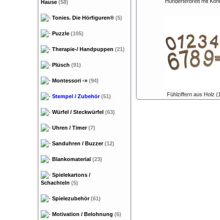
Hunderterbrett mit Kontr
Hause
(58)
Tonies. Die Hörfiguren®
(5)
Puzzle
(105)
Therapie-/ Handpuppen
(21)
Plüsch
(91)
Montessori
-»
(94)
Fühlziffern aus Holz (
Stempel / Zubehör
(51)
Würfel / Steckwürfel
(63)
Uhren / Timer
(7)
Sanduhren / Buzzer
(12)
Blankomaterial
(23)
Spielekartons /
Schachteln
(5)
Spielezubehör
(61)
Motivation / Belohnung
(6)