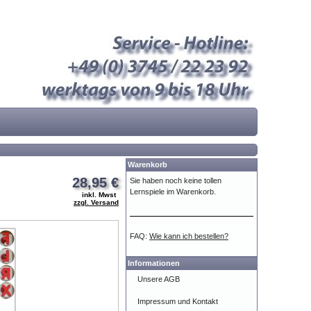
Warenkorb
28,95 €
Sie haben noch keine tollen
Lernspiele im Warenkorb.
inkl. Mwst
zzgl. Versand
FAQ:
Wie kann ich bestellen?
Informationen
Unsere AGB
Impressum und Kontakt