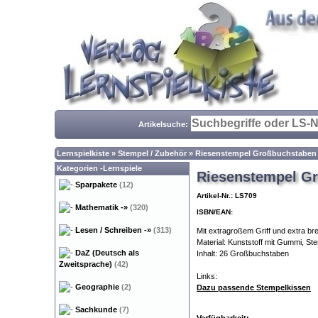
Artikelsuche:
Lernspielkiste
»
Stempel / Zubehör
»
Riesenstempel Großbuchstaben
Kategorien -Lernspiele
Riesenstempel G
Sparpakete
(12)
Artikel-Nr.: LS709
Mathematik
-»
(320)
ISBN/EAN:
Lesen / Schreiben
-»
(313)
Mit extragroßem Griff und extra bre
Material: Kunststoff mit Gummi, S
DaZ (Deutsch als
Inhalt: 26 Großbuchstaben
Zweitsprache)
(42)
Links:
Geographie
(2)
Dazu passende Stempelkissen
Sachkunde
(7)