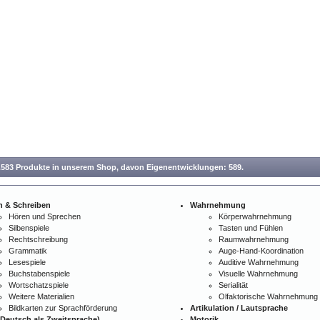
.583 Produkte in unserem Shop,
davon Eigenentwicklungen: 589.
n & Schreiben
Wahrnehmung
Hören und Sprechen
Körperwahrnehmung
Silbenspiele
Tasten und Fühlen
Rechtschreibung
Raumwahrnehmung
Grammatik
Auge-Hand-Koordination
Lesespiele
Auditive Wahrnehmung
Buchstabenspiele
Visuelle Wahrnehmung
Wortschatzspiele
Serialität
Weitere Materialien
Olfaktorische Wahrnehmung
Bildkarten zur Sprachförderung
Artikulation / Lautsprache
Deutsch als Zweitsprache)
Motorik