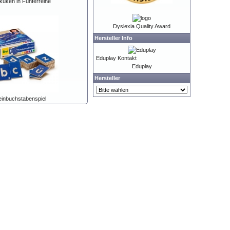
küken in Fünferreihe
Dyslexia Quality Award
Hersteller Info
Eduplay Kontakt
Eduplay
Hersteller
einbuchstabenspiel