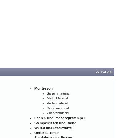
22.754.296
Montessori
Sprachmaterial
Math. Material
Perlenmaterial
Sinnesmaterial
Zusatzmaterial
Lehrer- und Pädagogikstempel
Stempelkissen und -farbe
Würfel und Steckwürfel
Uhren u. Timer
Sanduhren und Buzzer