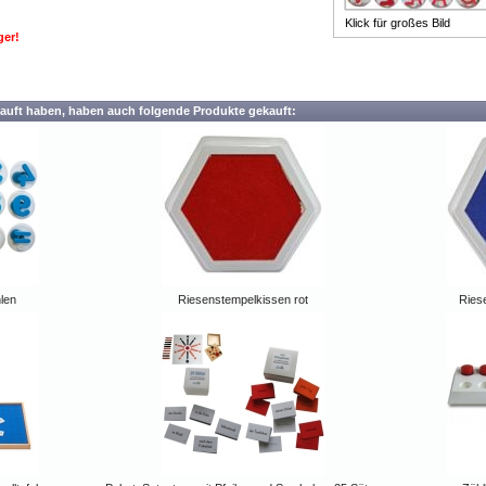
Klick für großes Bild
ger!
auft haben, haben auch folgende Produkte gekauft:
len
Riesenstempelkissen rot
Ries