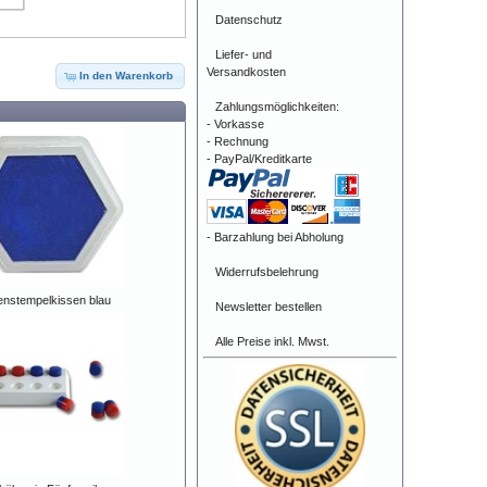
Datenschutz
Liefer- und
Versandkosten
In den Warenkorb
Zahlungsmöglichkeiten:
- Vorkasse
- Rechnung
- PayPal/Kreditkarte
- Barzahlung bei Abholung
Widerrufsbelehrung
enstempelkissen blau
Newsletter bestellen
Alle Preise inkl. Mwst.