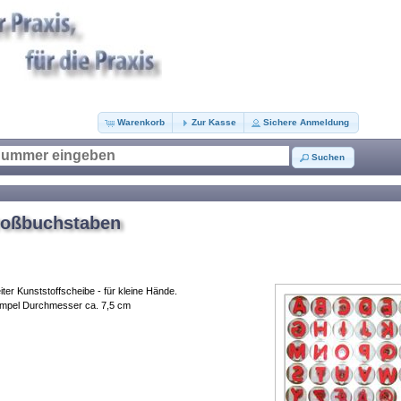
Warenkorb
Zur Kasse
Sichere Anmeldung
Suchen
roßbuchstaben
iter Kunststoffscheibe - für kleine Hände.
tempel Durchmesser ca. 7,5 cm