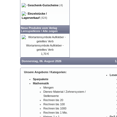
Geschenk-Gutscheine
(4)
Einzelstücke /
Lagerverkauf
(424)
Neue Produkte vom Verlag
Lernspielkiste
/
Alle zeigen
Wortartensymbole Aufkleber -
geteiltes Verb
1,70 €
Donnerstag, 06. August 2026
1
Unsere Angebote / Kategorien:
Lese
Sparpakete
Mathematik
Mengen
Dienes-Material / Zehnersystem /
Stellenwerte
Rechnen bis 20
Rechnen bis 100
Rechnen bis 1000
Rechnen bis 1 Mio.
Kleines 1 x 1
DaZ (