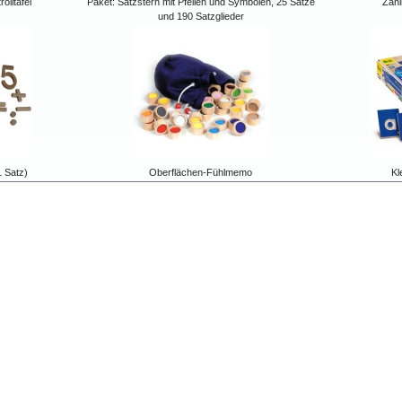
olltafel
Paket: Satzstern mit Pfeilen und Symbolen, 25 Sätze
Zähl
und 190 Satzglieder
1 Satz)
Oberflächen-Fühlmemo
Kl