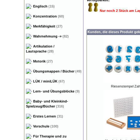
Verfügbarkeit:
Englisch
(15)
Nur noch 2 Stück am La
Konzentration
(60)
Merkfähigkeit
(27)
Kunden, die dieses Produkt gek
Wahrnehmung
-»
(82)
Artikulation /
Lautsprache
(28)
Motorik
(27)
Übungsmappen / Bücher
(49)
LÜK / miniLÜK
(67)
Riesenstempel Zah
Lern- und Übungsblöcke
(9)
Baby- und Kleinkind-
Spielzeug/Bücher
(316)
Erstes Lernen
(31)
Vorschule
(100)
Für Therapie und zu