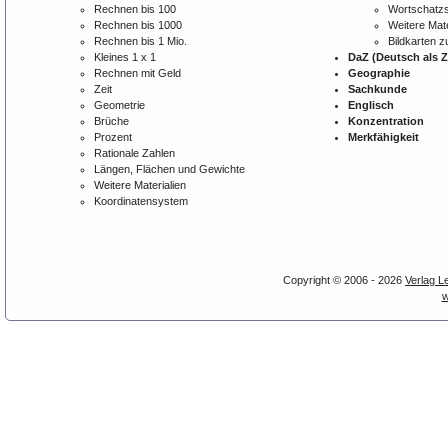
Rechnen bis 100
Wortschatzs
Rechnen bis 1000
Weitere Mate
Rechnen bis 1 Mio.
Bildkarten 
Kleines 1 x 1
DaZ (Deutsch als 
Rechnen mit Geld
Geographie
Zeit
Sachkunde
Geometrie
Englisch
Brüche
Konzentration
Prozent
Merkfähigkeit
Rationale Zahlen
Längen, Flächen und Gewichte
Weitere Materialien
Koordinatensystem
Copyright © 2006 - 2026
Verlag L
w