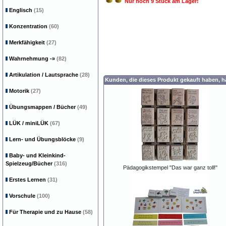
Nur noch 9 Stück am Lager!
Englisch
(15)
Konzentration
(60)
Merkfähigkeit
(27)
Wahrnehmung
-»
(82)
Artikulation / Lautsprache
(28)
Kunden, die dieses Produkt gekauft haben, 
Motorik
(27)
Übungsmappen / Bücher
(49)
LÜK / miniLÜK
(67)
Lern- und Übungsblöcke
(9)
Baby- und Kleinkind-
Spielzeug/Bücher
(316)
Pädagogikstempel "Das war ganz toll!"
Erstes Lernen
(31)
Vorschule
(100)
Für Therapie und zu Hause
(58)