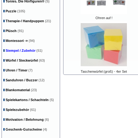
Tonies. Die Hörfiguren®
(5)
Puzzle
(105)
Ohren auf !
Therapie-/ Handpuppen
(21)
Plüsch
(91)
Montessori
-»
(94)
Stempel / Zubehör
(51)
Würfel / Steckwürfel
(63)
Uhren / Timer
(7)
Taschenwürfel (groß) - 4er Set
Sanduhren / Buzzer
(12)
Blankomaterial
(23)
Spielekartons / Schachteln
(5)
Spielezubehör
(61)
Motivation / Belohnung
(6)
Geschenk-Gutscheine
(4)