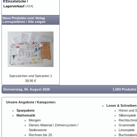
Einzelstücke /
Lagerverkauf
(424)
Neue Produkte vom Verlag
Lernspielkiste
/
Alle zeigen
Satzzeichen und Satzarten 1
38,95 €
Donnerstag, 06. August 2026
1.583 Produkte
Unsere Angebote / Kategorien:
Lesen & Schreiben
Sparpakete
Hören und 
Mathematik
Silbenspiele
Mengen
Rechtschre
Dienes-Material / Zehnersystem /
Grammatik
Stellenwerte
Lesespiele
Rechnen bis 20
Buchstabens