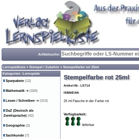
Artikelsuche:
Lernspielkiste
»
Stempel / Zubehör
»
Stempelfarbe rot 25ml
Kategorien -Lernspiele
Stempelfarbe rot 25ml
Sparpakete
(12)
Artikel-Nr.: LS714
Mathematik
-»
(320)
ISBN/EAN:
Lesen / Schreiben
-»
(313)
25 ml Flasche in der Farbe rot
DaZ (Deutsch als
Verfügbarkeit:
Zweitsprache)
(42)
lieferbar
Geographie
(2)
Sachkunde
(7)