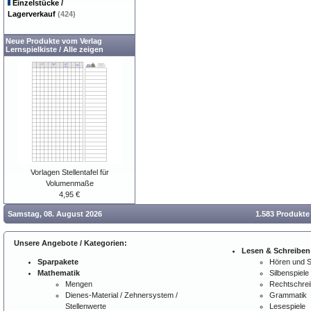
Einzelstücke /
Lagerverkauf
(424)
Neue Produkte vom Verlag
Lernspielkiste
/
Alle zeigen
Vorlagen Stellentafel für
Volumenmaße
4,95 €
Samstag, 08. August 2026
1.583 Produkte
Unsere Angebote / Kategorien:
Lesen & Schreiben
Sparpakete
Hören und 
Mathematik
Silbenspiele
Mengen
Rechtschre
Dienes-Material / Zehnersystem /
Grammatik
Stellenwerte
Lesespiele