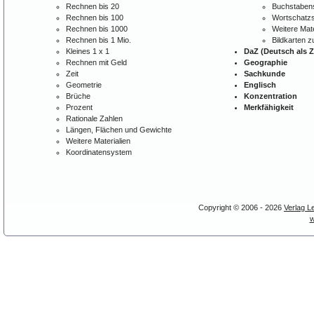
Rechnen bis 20
Buchstabens
Rechnen bis 100
Wortschatzs
Rechnen bis 1000
Weitere Mate
Rechnen bis 1 Mio.
Bildkarten 
Kleines 1 x 1
DaZ (Deutsch als 
Rechnen mit Geld
Geographie
Zeit
Sachkunde
Geometrie
Englisch
Brüche
Konzentration
Prozent
Merkfähigkeit
Rationale Zahlen
Längen, Flächen und Gewichte
Weitere Materialien
Koordinatensystem
Copyright © 2006 - 2026
Verlag L
w