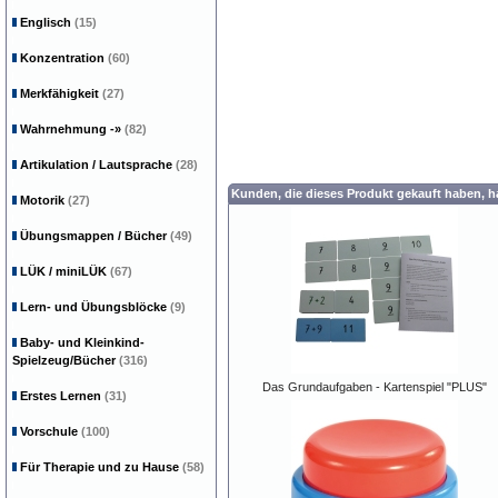
Englisch
(15)
Konzentration
(60)
Merkfähigkeit
(27)
Wahrnehmung
-»
(82)
Artikulation / Lautsprache
(28)
Kunden, die dieses Produkt gekauft haben, 
Motorik
(27)
Übungsmappen / Bücher
(49)
LÜK / miniLÜK
(67)
Lern- und Übungsblöcke
(9)
Baby- und Kleinkind-
Spielzeug/Bücher
(316)
Das Grundaufgaben - Kartenspiel "PLUS"
Erstes Lernen
(31)
Vorschule
(100)
Für Therapie und zu Hause
(58)