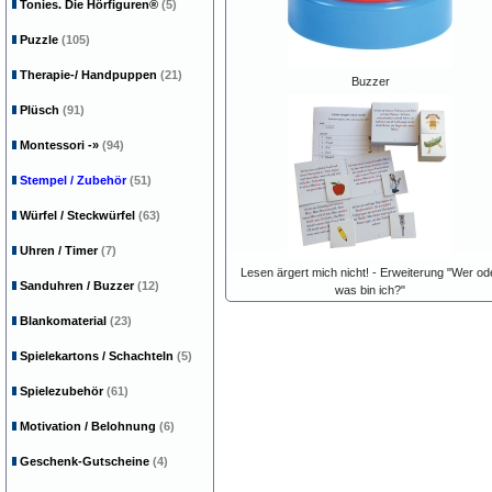
Tonies. Die Hörfiguren®
(5)
Puzzle
(105)
Therapie-/ Handpuppen
(21)
Buzzer
Plüsch
(91)
Montessori
-»
(94)
Stempel / Zubehör
(51)
Würfel / Steckwürfel
(63)
Uhren / Timer
(7)
Lesen ärgert mich nicht! - Erweiterung "Wer od
Sanduhren / Buzzer
(12)
was bin ich?"
Blankomaterial
(23)
Spielekartons / Schachteln
(5)
Spielezubehör
(61)
Motivation / Belohnung
(6)
Geschenk-Gutscheine
(4)