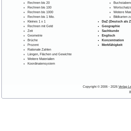
Rechnen bis 20
Buchstabens
Rechnen bis 100
Wortschatzs
Rechnen bis 1000
Weitere Mate
Rechnen bis 1 Mio.
Bildkarten 
Kleines 1 x 1
DaZ (Deutsch als 
Rechnen mit Geld
Geographie
Zeit
Sachkunde
Geometrie
Englisch
Brüche
Konzentration
Prozent
Merkfähigkeit
Rationale Zahlen
Längen, Flächen und Gewichte
Weitere Materialien
Koordinatensystem
Copyright © 2006 - 2026
Verlag L
w