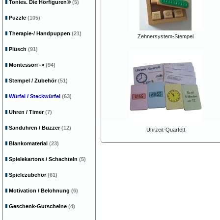
Tonies. Die Hörfiguren®
(5)
Puzzle
(105)
Therapie-/ Handpuppen
(21)
Zehnersystem-Stempel
Plüsch
(91)
Montessori
-»
(94)
Stempel / Zubehör
(51)
Würfel / Steckwürfel
(63)
Uhren / Timer
(7)
Sanduhren / Buzzer
(12)
Uhrzeit-Quartett
Blankomaterial
(23)
Spielekartons / Schachteln
(5)
Spielezubehör
(61)
Motivation / Belohnung
(6)
Geschenk-Gutscheine
(4)