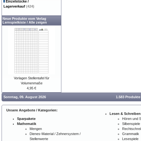
Einzelstücke /
Lagerverkauf
(424)
Neue Produkte vom Verlag
Lernspielkiste
/
Alle zeigen
Vorlagen Stellentafel für
Volumenmaße
4,95 €
Sonntag, 09. August 2026
1.583 Produkte
Unsere Angebote / Kategorien:
Lesen & Schreiben
Sparpakete
Hören und 
Mathematik
Silbenspiele
Mengen
Rechtschre
Dienes-Material / Zehnersystem /
Grammatik
Stellenwerte
Lesespiele