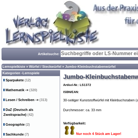
Artikelsuche:
Lernspielkiste
»
Würfel / Steckwürfel
»
Jumbo-Kleinbuchstabenwürfel
Kategorien -Lernspiele
Jumbo-Kleinbuchstabenw
Sparpakete
(12)
Artikel-Nr.: LS1372
Mathematik
-»
(320)
ISBN/EAN:
Lesen / Schreiben
-»
(313)
30-seitiger Kunststoffwürfel mit Kleinbuchstaben 
DaZ (Deutsch als
Durchmesser: ca. 33 mm
Zweitsprache)
(42)
Verfügbarkeit:
Geographie
(2)
Nur noch 4 Stück am Lager!
Sachkunde
(7)