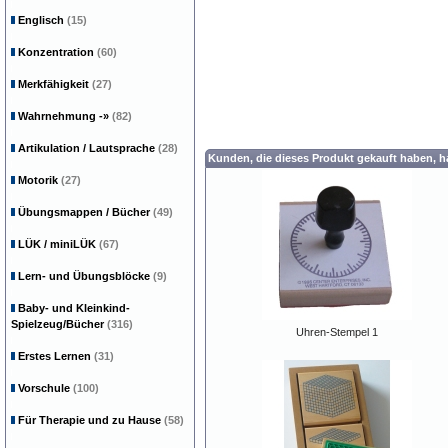
Englisch
(15)
Konzentration
(60)
Merkfähigkeit
(27)
Wahrnehmung
-»
(82)
Artikulation / Lautsprache
(28)
Kunden, die dieses Produkt gekauft haben, 
Motorik
(27)
Übungsmappen / Bücher
(49)
LÜK / miniLÜK
(67)
Lern- und Übungsblöcke
(9)
Baby- und Kleinkind-
Spielzeug/Bücher
(316)
Uhren-Stempel 1
Erstes Lernen
(31)
Vorschule
(100)
Für Therapie und zu Hause
(58)