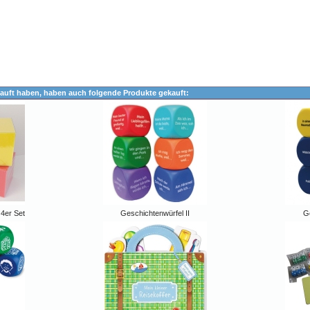
auft haben, haben auch folgende Produkte gekauft:
 4er Set
Geschichtenwürfel II
G