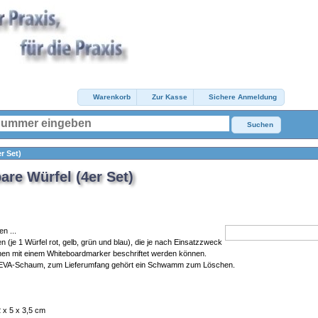
Warenkorb
Zur Kasse
Sichere Anmeldung
Suchen
r Set)
re Würfel (4er Set)
n ...
 (je 1 Würfel rot, gelb, grün und blau), die je nach Einsatzzweck
rnen mit einem Whiteboardmarker beschriftet werden können.
m EVA-Schaum, zum Lieferumfang gehört ein Schwamm zum Löschen.
 x 5 x 3,5 cm