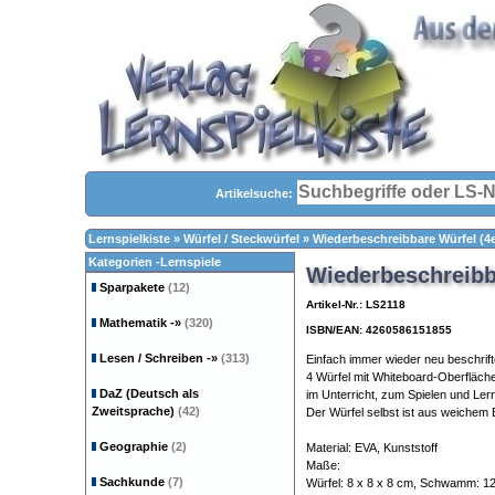
Artikelsuche:
Lernspielkiste
»
Würfel / Steckwürfel
»
Wiederbeschreibbare Würfel (4e
Kategorien -Lernspiele
Wiederbeschreibba
Sparpakete
(12)
Artikel-Nr.: LS2118
Mathematik
-»
(320)
ISBN/EAN: 4260586151855
Lesen / Schreiben
-»
(313)
Einfach immer wieder neu beschrifte
4 Würfel mit Whiteboard-Oberflächen
DaZ (Deutsch als
im Unterricht, zum Spielen und Le
Zweitsprache)
(42)
Der Würfel selbst ist aus weiche
Geographie
(2)
Material: EVA, Kunststoff
Maße:
Sachkunde
(7)
Würfel: 8 x 8 x 8 cm, Schwamm: 12