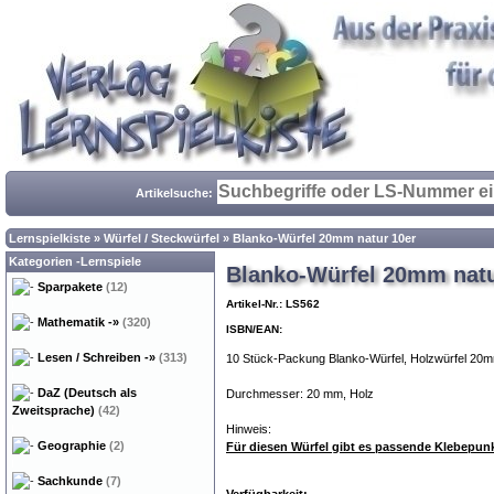
Artikelsuche:
Lernspielkiste
»
Würfel / Steckwürfel
»
Blanko-Würfel 20mm natur 10er
Kategorien -Lernspiele
Blanko-Würfel 20mm natu
Sparpakete
(12)
Artikel-Nr.: LS562
Mathematik
-»
(320)
ISBN/EAN:
Lesen / Schreiben
-»
(313)
10 Stück-Packung Blanko-Würfel, Holzwürfel 20m
DaZ (Deutsch als
Durchmesser: 20 mm, Holz
Zweitsprache)
(42)
Hinweis:
Geographie
(2)
Für diesen Würfel gibt es passende Klebepun
Sachkunde
(7)