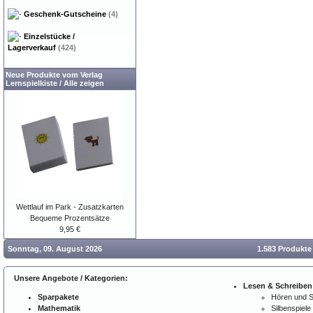
Geschenk-Gutscheine
(4)
Einzelstücke /
Lagerverkauf
(424)
Neue Produkte vom Verlag
Lernspielkiste
/
Alle zeigen
Wettlauf im Park - Zusatzkarten
Bequeme Prozentsätze
9,95 €
Sonntag, 09. August 2026
1.583 Produkte
Unsere Angebote / Kategorien:
Lesen & Schreiben
Sparpakete
Hören und 
Mathematik
Silbenspiele