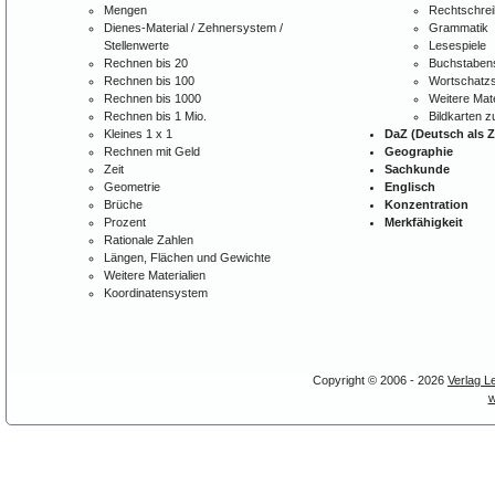
Mengen
Rechtschre
Dienes-Material / Zehnersystem /
Grammatik
Stellenwerte
Lesespiele
Rechnen bis 20
Buchstabens
Rechnen bis 100
Wortschatzs
Rechnen bis 1000
Weitere Mate
Rechnen bis 1 Mio.
Bildkarten 
Kleines 1 x 1
DaZ (Deutsch als 
Rechnen mit Geld
Geographie
Zeit
Sachkunde
Geometrie
Englisch
Brüche
Konzentration
Prozent
Merkfähigkeit
Rationale Zahlen
Längen, Flächen und Gewichte
Weitere Materialien
Koordinatensystem
Copyright © 2006 - 2026
Verlag L
w