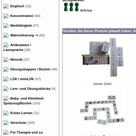
Verfügbarkeit:
Englisch
(15)
lieferbar
Konzentration
(60)
Merkfähigkeit
(27)
Kunden, die dieses Produkt gekauft haben, 
Wahrnehmung
-»
(82)
Artikulation /
Lautsprache
(28)
Motorik
(27)
Übungsmappen / Bücher
(49)
LÜK / miniLÜK
(67)
Immer Zehn
Lern- und Übungsblöcke
(9)
Baby- und Kleinkind-
Spielzeug/Bücher
(316)
Erstes Lernen
(31)
Vorschule
(100)
Für Therapie und zu