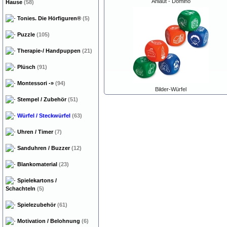
Anlaut - Domino
Hause
(58)
Tonies. Die Hörfiguren®
(5)
Puzzle
(105)
Therapie-/ Handpuppen
(21)
Plüsch
(91)
Montessori
-»
(94)
Bilder-Würfel
Stempel / Zubehör
(51)
Würfel / Steckwürfel
(63)
Uhren / Timer
(7)
Sanduhren / Buzzer
(12)
Blankomaterial
(23)
Spielekartons /
Schachteln
(5)
Spielezubehör
(61)
Motivation / Belohnung
(6)