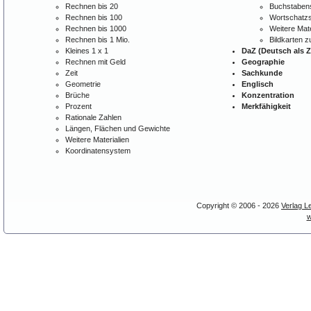
Rechnen bis 20
Buchstabens
Rechnen bis 100
Wortschatzs
Rechnen bis 1000
Weitere Mate
Rechnen bis 1 Mio.
Bildkarten 
Kleines 1 x 1
DaZ (Deutsch als 
Rechnen mit Geld
Geographie
Zeit
Sachkunde
Geometrie
Englisch
Brüche
Konzentration
Prozent
Merkfähigkeit
Rationale Zahlen
Längen, Flächen und Gewichte
Weitere Materialien
Koordinatensystem
Copyright © 2006 - 2026
Verlag L
w