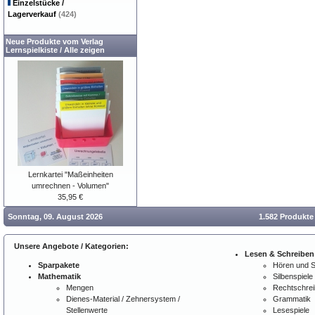
Einzelstücke /
Lagerverkauf
(424)
Neue Produkte vom Verlag
Lernspielkiste
/
Alle zeigen
Lernkartei "Maßeinheiten
umrechnen - Volumen"
35,95 €
Sonntag, 09. August 2026
1.582 Produkte
Unsere Angebote / Kategorien:
Lesen & Schreiben
Sparpakete
Hören und 
Mathematik
Silbenspiele
Mengen
Rechtschre
Dienes-Material / Zehnersystem /
Grammatik
Stellenwerte
Lesespiele