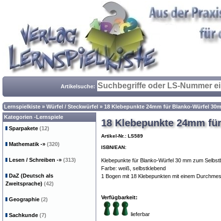
Artikelsuche:
Lernspielkiste
»
Würfel / Steckwürfel
»
18 Klebepunkte 24mm für Blanko-Würfel 30
Kategorien -Lernspiele
18 Klebepunkte 24mm fü
Sparpakete
(12)
Artikel-Nr.: LS589
Mathematik
-»
(320)
ISBN/EAN:
Lesen / Schreiben
-»
(313)
Klebepunkte für Blanko-Würfel 30 mm zum Selbstb
Farbe: weiß, selbstklebend
DaZ (Deutsch als
1 Bogen mit 18 Klebepunkten mit einem Durchme
Zweitsprache)
(42)
Verfügbarkeit:
Geographie
(2)
lieferbar
Sachkunde
(7)