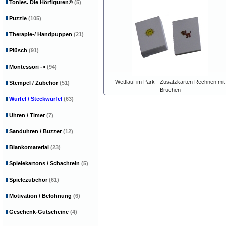
Tonies. Die Hörfiguren®
(5)
Puzzle
(105)
Therapie-/ Handpuppen
(21)
Plüsch
(91)
Montessori
-»
(94)
Wettlauf im Park - Zusatzkarten Rechnen mit
Stempel / Zubehör
(51)
Brüchen
Würfel / Steckwürfel
(63)
Uhren / Timer
(7)
Sanduhren / Buzzer
(12)
Blankomaterial
(23)
Spielekartons / Schachteln
(5)
Spielezubehör
(61)
Motivation / Belohnung
(6)
Geschenk-Gutscheine
(4)