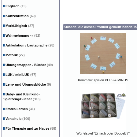
Englisch
(15)
Konzentration
(60)
Merkfähigkeit
(27)
Kunden, die dieses Produkt gekauft haben, 
Wahrnehmung
-»
(82)
Artikulation / Lautsprache
(28)
Motorik
(27)
Übungsmappen / Bücher
(49)
LÜK / miniLÜK
(67)
Komm wir spielen PLUS & MINUS
Lern- und Übungsblöcke
(9)
Baby- und Kleinkind-
Spielzeug/Bücher
(316)
Erstes Lernen
(31)
Vorschule
(100)
Für Therapie und zu Hause
(58)
Würfelspiel "Einfach oder Doppelt ?"