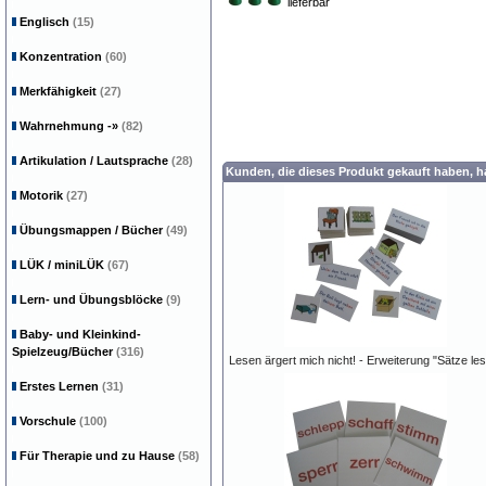
lieferbar
Englisch
(15)
Konzentration
(60)
Merkfähigkeit
(27)
Wahrnehmung
-»
(82)
Artikulation / Lautsprache
(28)
Kunden, die dieses Produkt gekauft haben, 
Motorik
(27)
Übungsmappen / Bücher
(49)
LÜK / miniLÜK
(67)
Lern- und Übungsblöcke
(9)
Baby- und Kleinkind-
Spielzeug/Bücher
(316)
Lesen ärgert mich nicht! - Erweiterung "Sätze le
Erstes Lernen
(31)
Vorschule
(100)
Für Therapie und zu Hause
(58)