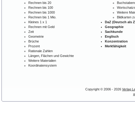
Rechnen bis 20
Buchstabens
Rechnen bis 100
Wortschatzs
Rechnen bis 1000
Weitere Mate
Rechnen bis 1 Mio.
Bildkarten 
Kleines 1 x 1
DaZ (Deutsch als 
Rechnen mit Geld
Geographie
Zeit
Sachkunde
Geometrie
Englisch
Brüche
Konzentration
Prozent
Merkfähigkeit
Rationale Zahlen
Längen, Flächen und Gewichte
Weitere Materialien
Koordinatensystem
Copyright © 2006 - 2026
Verlag L
w