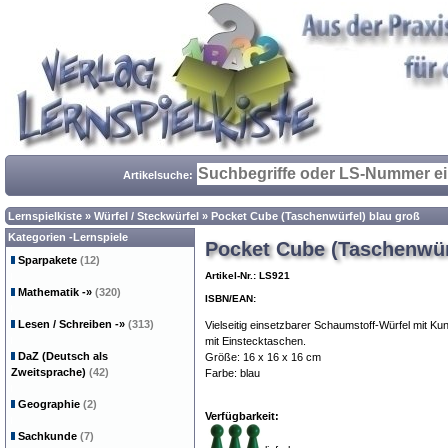
Artikelsuche:
Lernspielkiste
»
Würfel / Steckwürfel
»
Pocket Cube (Taschenwürfel) blau groß
Kategorien -Lernspiele
Pocket Cube (Taschenwür
Sparpakete
(12)
Artikel-Nr.: LS921
Mathematik
-»
(320)
ISBN/EAN:
Lesen / Schreiben
-»
(313)
Vielseitig einsetzbarer Schaumstoff-Würfel mit Ku
mit Einstecktaschen.
DaZ (Deutsch als
Größe: 16 x 16 x 16 cm
Zweitsprache)
(42)
Farbe: blau
Geographie
(2)
Verfügbarkeit:
Sachkunde
(7)