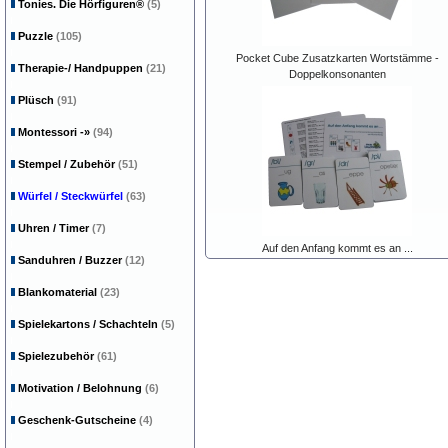
Tonies. Die Hörfiguren®
(5)
Puzzle
(105)
Pocket Cube Zusatzkarten Wortstämme -
Therapie-/ Handpuppen
(21)
Doppelkonsonanten
Plüsch
(91)
Montessori
-»
(94)
Stempel / Zubehör
(51)
Würfel / Steckwürfel
(63)
Uhren / Timer
(7)
Auf den Anfang kommt es an ...
Sanduhren / Buzzer
(12)
Blankomaterial
(23)
Spielekartons / Schachteln
(5)
Spielezubehör
(61)
Motivation / Belohnung
(6)
Geschenk-Gutscheine
(4)