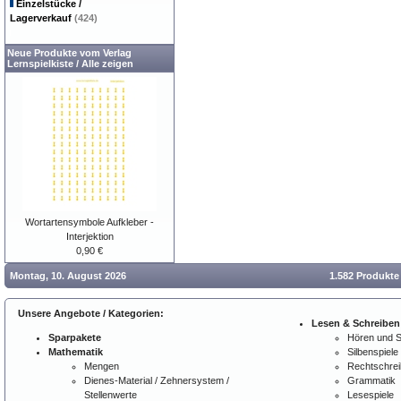
Einzelstücke /
Lagerverkauf
(424)
Neue Produkte vom Verlag
Lernspielkiste
/
Alle zeigen
Wortartensymbole Aufkleber -
Interjektion
0,90 €
Montag, 10. August 2026
1.582 Produkte
Unsere Angebote / Kategorien:
Lesen & Schreiben
Sparpakete
Hören und 
Mathematik
Silbenspiele
Mengen
Rechtschre
Dienes-Material / Zehnersystem /
Grammatik
Stellenwerte
Lesespiele