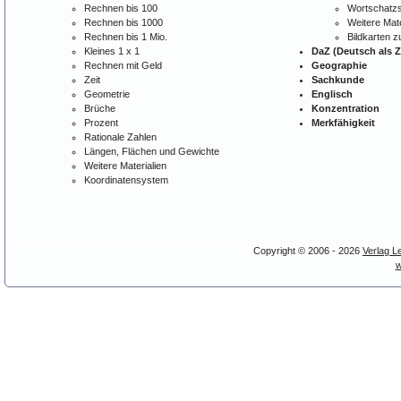
Rechnen bis 100
Wortschatzs
Rechnen bis 1000
Weitere Mate
Rechnen bis 1 Mio.
Bildkarten 
Kleines 1 x 1
DaZ (Deutsch als 
Rechnen mit Geld
Geographie
Zeit
Sachkunde
Geometrie
Englisch
Brüche
Konzentration
Prozent
Merkfähigkeit
Rationale Zahlen
Längen, Flächen und Gewichte
Weitere Materialien
Koordinatensystem
Copyright © 2006 - 2026
Verlag L
w