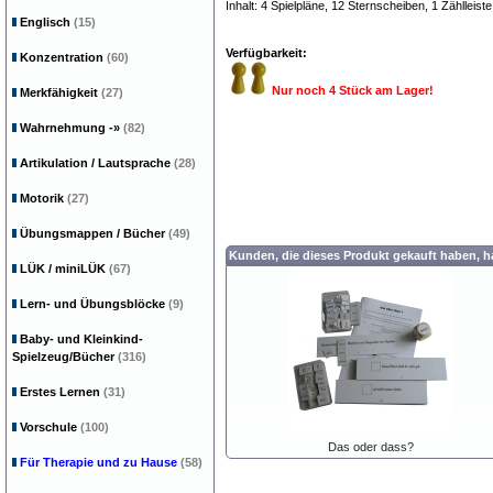
Inhalt: 4 Spielpläne, 12 Sternscheiben, 1 Zählleist
Englisch
(15)
Verfügbarkeit:
Konzentration
(60)
Nur noch 4 Stück am Lager!
Merkfähigkeit
(27)
Wahrnehmung
-»
(82)
Artikulation / Lautsprache
(28)
Motorik
(27)
Übungsmappen / Bücher
(49)
Kunden, die dieses Produkt gekauft haben, 
LÜK / miniLÜK
(67)
Lern- und Übungsblöcke
(9)
Baby- und Kleinkind-
Spielzeug/Bücher
(316)
Erstes Lernen
(31)
Vorschule
(100)
Das oder dass?
Für Therapie und zu Hause
(58)