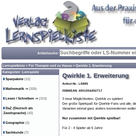
Artikelsuche:
Lernspielkiste
»
Für Therapie und zu Hause
»
Qwirkle 1. Erweiterung
Kategorien -Lernspiele
Qwirkle 1. Erweiterung
Sparpakete
(12)
Artikel-Nr.: LS885
Mathematik
-»
(320)
ISBN/EAN: 4001504492717
Lesen / Schreiben
-»
(313)
3 neue Möglichkeiten, Qwirkle zu spielen!
Der große Spielspaß für Qwirkle-Fans und alle, die 
DaZ (Deutsch als
Varianten einmal ganz anders kennenlernen wollen
Zweitsprache)
(42)
Nur zusammen mit Qwirkle spielbar!
Geographie
(2)
Für 2 - 4 Spieler ab 6 Jahre
Sachkunde
(7)