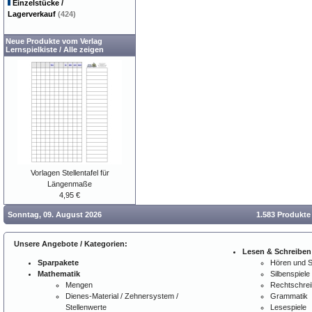
Einzelstücke /
Lagerverkauf
(424)
Neue Produkte vom Verlag
Lernspielkiste
/
Alle zeigen
Vorlagen Stellentafel für
Längenmaße
4,95 €
Sonntag, 09. August 2026
1.583 Produkte
Unsere Angebote / Kategorien:
Lesen & Schreiben
Sparpakete
Hören und 
Mathematik
Silbenspiele
Mengen
Rechtschre
Dienes-Material / Zehnersystem /
Grammatik
Stellenwerte
Lesespiele