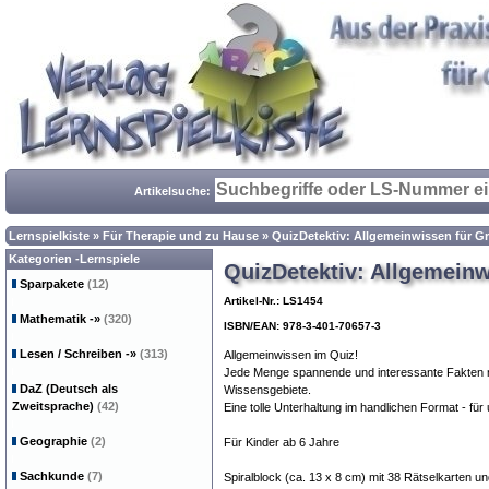
Artikelsuche:
Lernspielkiste
»
Für Therapie und zu Hause
»
QuizDetektiv: Allgemeinwissen für G
Kategorien -Lernspiele
QuizDetektiv: Allgemein
Sparpakete
(12)
Artikel-Nr.: LS1454
Mathematik
-»
(320)
ISBN/EAN: 978-3-401-70657-3
Lesen / Schreiben
-»
(313)
Allgemeinwissen im Quiz!
Jede Menge spannende und interessante Fakten mit
DaZ (Deutsch als
Wissensgebiete.
Zweitsprache)
(42)
Eine tolle Unterhaltung im handlichen Format - fü
Geographie
(2)
Für Kinder ab 6 Jahre
Sachkunde
(7)
Spiralblock (ca. 13 x 8 cm) mit 38 Rätselkarten u