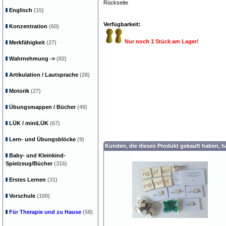
Rückseite
Englisch
(15)
Verfügbarkeit:
Konzentration
(60)
Nur noch 1 Stück am Lager!
Merkfähigkeit
(27)
Wahrnehmung
-»
(82)
Artikulation / Lautsprache
(28)
Motorik
(27)
Übungsmappen / Bücher
(49)
LÜK / miniLÜK
(67)
Lern- und Übungsblöcke
(9)
Kunden, die dieses Produkt gekauft haben, 
Baby- und Kleinkind-
Spielzeug/Bücher
(316)
Erstes Lernen
(31)
Vorschule
(100)
Für Therapie und zu Hause
(58)