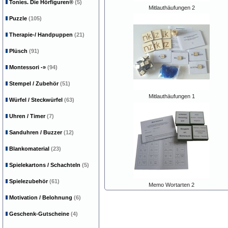
Tonies. Die Hörfiguren®
(5)
Mitlauthäufungen 2
Puzzle
(105)
Therapie-/ Handpuppen
(21)
Plüsch
(91)
Montessori
-»
(94)
Stempel / Zubehör
(51)
Mitlauthäufungen 1
Würfel / Steckwürfel
(63)
Uhren / Timer
(7)
Sanduhren / Buzzer
(12)
Blankomaterial
(23)
Spielekartons / Schachteln
(5)
Spielezubehör
(61)
Memo Wortarten 2
Motivation / Belohnung
(6)
Geschenk-Gutscheine
(4)