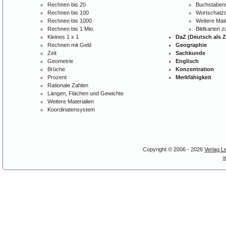
Rechnen bis 20
Buchstabens
Rechnen bis 100
Wortschatzs
Rechnen bis 1000
Weitere Mate
Rechnen bis 1 Mio.
Bildkarten 
Kleines 1 x 1
DaZ (Deutsch als 
Rechnen mit Geld
Geographie
Zeit
Sachkunde
Geometrie
Englisch
Brüche
Konzentration
Prozent
Merkfähigkeit
Rationale Zahlen
Längen, Flächen und Gewichte
Weitere Materialien
Koordinatensystem
Copyright © 2006 - 2026
Verlag L
w