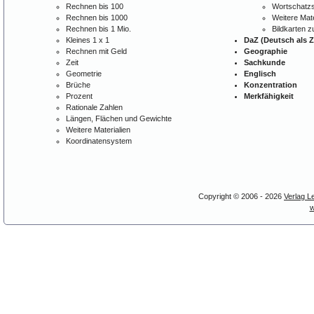
Rechnen bis 100
Wortschatzs
Rechnen bis 1000
Weitere Mate
Rechnen bis 1 Mio.
Bildkarten 
Kleines 1 x 1
DaZ (Deutsch als 
Rechnen mit Geld
Geographie
Zeit
Sachkunde
Geometrie
Englisch
Brüche
Konzentration
Prozent
Merkfähigkeit
Rationale Zahlen
Längen, Flächen und Gewichte
Weitere Materialien
Koordinatensystem
Copyright © 2006 - 2026
Verlag L
w