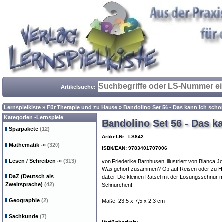
Artikelsuche:
Lernspielkiste
»
Für Therapie und zu Hause
»
Bandolino Set 56 - Das kann ich scho
Kategorien -Lernspiele
Bandolino Set 56 - Das k
Sparpakete
(12)
Artikel-Nr.: LS842
Mathematik
-»
(320)
ISBN/EAN: 9783401707006
Lesen / Schreiben
-»
(313)
von Friederike Barnhusen, illustriert von Bianca 
Was gehört zusammen? Ob auf Reisen oder zu Hau
DaZ (Deutsch als
dabei. Die kleinen Rätsel mit der Lösungsschnur 
Zweitsprache)
(42)
Schnürchen!
Geographie
(2)
Maße: 23,5 x 7,5 x 2,3 cm
Sachkunde
(7)