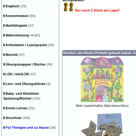
Verfügbarkeit:
Englisch
(15)
Nur noch 2 Stück am Lager!
Konzentration
(60)
Merkfähigkeit
(27)
Wahrnehmung
-»
(82)
Artikulation / Lautsprache
(28)
Kunden, die dieses Produkt gekauft haben, 
Motorik
(27)
Übungsmappen / Bücher
(49)
LÜK / miniLÜK
(67)
Lern- und Übungsblöcke
(9)
Baby- und Kleinkind-
Spielzeug/Bücher
(316)
Mein zauberhaftes Märchenschloss
Erstes Lernen
(31)
Vorschule
(100)
Für Therapie und zu Hause
(58)