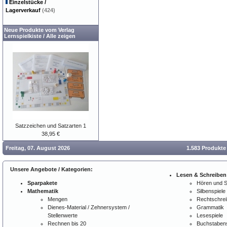
Einzelstücke /
Lagerverkauf
(424)
Neue Produkte vom Verlag
Lernspielkiste
/
Alle zeigen
Satzzeichen und Satzarten 1
38,95 €
Freitag, 07. August 2026
1.583 Produkte
Unsere Angebote / Kategorien:
Lesen & Schreiben
Sparpakete
Hören und 
Mathematik
Silbenspiele
Mengen
Rechtschre
Dienes-Material / Zehnersystem /
Grammatik
Stellenwerte
Lesespiele
Rechnen bis 20
Buchstabens