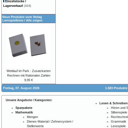
Einzelstücke /
Lagerverkauf
(424)
Neue Produkte vom Verlag
Lernspielkiste
/
Alle zeigen
Wettlauf im Park - Zusatzkarten
Rechnen mit Rationalen Zahlen
9,95 €
Freitag, 07. August 2026
1.583 Produkte
Unsere Angebote / Kategorien:
Lesen & Schreiben
Sparpakete
Hören und 
Mathematik
Silbenspiele
Mengen
Rechtschre
Dienes-Material / Zehnersystem /
Grammatik
Stellenwerte
Lesespiele