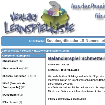
Artikelsuche:
Lernspielkiste
»
Motorik
»
Balancierspiel Schmetterling
Kategorien -Lernspiele
Balancierspiel Schmetter
Sparpakete
(12)
Artikel-Nr.: LS1369
Mathematik
-»
(320)
ISBN/EAN: 4014722454139
Lesen / Schreiben
-»
(313)
Wenn die beiden Stahlkugeln durch die Flügel des
mehrfach. Durch die leicht unterschiedlichen Bah
DaZ (Deutsch als
ganz eigene Dynamik.
Zweitsprache)
(42)
Am Ende der beiden Fühler befindet sich die magn
Mit diesem Balancierspiel werden Konzentration un
Geographie
(2)
Inhalt: 1 Spielplatte, 2 Stahlkugeln
Sachkunde
(7)