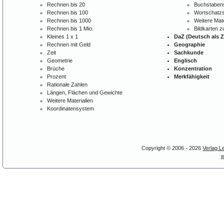
Rechnen bis 20
Buchstabens
Rechnen bis 100
Wortschatzs
Rechnen bis 1000
Weitere Mate
Rechnen bis 1 Mio.
Bildkarten 
Kleines 1 x 1
DaZ (Deutsch als 
Rechnen mit Geld
Geographie
Zeit
Sachkunde
Geometrie
Englisch
Brüche
Konzentration
Prozent
Merkfähigkeit
Rationale Zahlen
Längen, Flächen und Gewichte
Weitere Materialien
Koordinatensystem
Copyright © 2006 - 2026
Verlag L
w