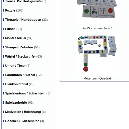
Tonies. Die Hörfiguren®
(5)
Puzzle
(105)
Therapie-/ Handpuppen
(21)
Die Wörtermaschine 1
Plüsch
(91)
Montessori
-»
(94)
Stempel / Zubehör
(51)
Würfel / Steckwürfel
(63)
Uhren / Timer
(7)
Sanduhren / Buzzer
(12)
Meter zum Quadrat
Blankomaterial
(23)
Spielekartons / Schachteln
(5)
Spielezubehör
(61)
Motivation / Belohnung
(6)
Geschenk-Gutscheine
(4)