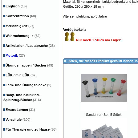
Material: Birkensperrholz, farbig bedruckt und lack
Englisch
(15)
Größe: 290 x 290 x 18 mm
Konzentration
(60)
Altersempfehlung: ab 3 Jahre
Merkfähigkeit
(27)
Verfügbarkeit:
Wahrnehmung
-»
(82)
Nur noch 1 Stück am Lager!
Artikulation / Lautsprache
(28)
Motorik
(27)
Kunden, die dieses Produkt gekauft haben, 
Übungsmappen / Bücher
(49)
LÜK / miniLÜK
(67)
Lern- und Übungsblöcke
(9)
Baby- und Kleinkind-
Spielzeug/Bücher
(316)
Erstes Lernen
(31)
Sanduhren-Set, 5 Stück
Vorschule
(100)
Für Therapie und zu Hause
(58)