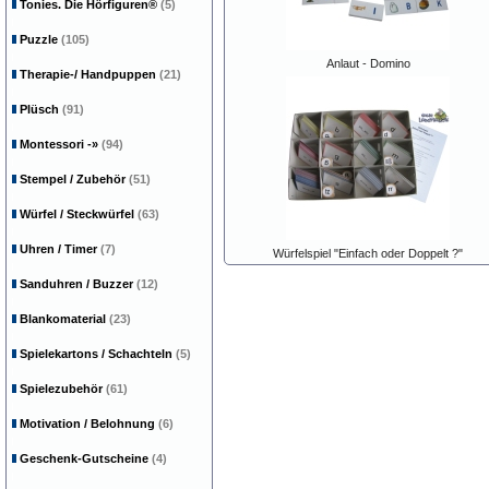
Tonies. Die Hörfiguren®
(5)
Puzzle
(105)
Anlaut - Domino
Therapie-/ Handpuppen
(21)
Plüsch
(91)
Montessori
-»
(94)
Stempel / Zubehör
(51)
Würfel / Steckwürfel
(63)
Uhren / Timer
(7)
Würfelspiel "Einfach oder Doppelt ?"
Sanduhren / Buzzer
(12)
Blankomaterial
(23)
Spielekartons / Schachteln
(5)
Spielezubehör
(61)
Motivation / Belohnung
(6)
Geschenk-Gutscheine
(4)