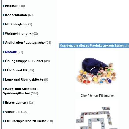
Englisch
(15)
Konzentration
(60)
Merkfähigkeit
(27)
Wahrnehmung
-»
(82)
Artikulation / Lautsprache
(28)
Kunden, die dieses Produkt gekauft haben, 
Motorik
(27)
Übungsmappen / Bücher
(49)
LÜK / miniLÜK
(67)
Lern- und Übungsblöcke
(9)
Baby- und Kleinkind-
Spielzeug/Bücher
(316)
Oberflächen-Fühlmemo
Erstes Lernen
(31)
Vorschule
(100)
Für Therapie und zu Hause
(58)