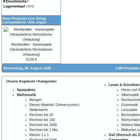
Einzelstücke /
Lagerverkauf
(424)
Neue Produkte vom Verlag
Lernspielkiste
/
Alle zeigen
Wortfamilien - Kartenspiele
(Veränderliche Wortstämme-
Umlautung)
10,50 €
Donnerstag, 06. August 2026
1.584 Produkte
Unsere Angebote / Kategorien:
Lesen & Schreiben
Sparpakete
Hören und 
Mathematik
Silbenspiele
Mengen
Rechtschre
Dienes-Material / Zehnersystem /
Grammatik
Stellenwerte
Lesespiele
Rechnen bis 20
Buchstabens
Rechnen bis 100
Wortschatzs
Rechnen bis 1000
Weitere Mate
Rechnen bis 1 Mio.
Bildkarten 
Kleines 1 x 1
DaZ (Deutsch als 
Rechnen mit Geld
Geographie