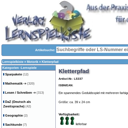
Artikelsuche:
Lernspielkiste
»
Motorik
»
Kletterpfad
Kategorien -Lernspiele
Kletterpfad
Sparpakete
(12)
Artikel-Nr.: LS337
Mathematik
-»
(320)
ISBN/EAN:
Lesen / Schreiben
-»
(313)
Ein spannendes Geduldsspiel mit mehreren farbig
DaZ (Deutsch als
Größe: ca. 39 x 24 cm
Zweitsprache)
(42)
Verfügbarkeit:
Geographie
(2)
lieferbar
Sachkunde
(7)