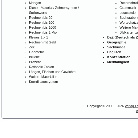
Mengen
Rechtschre
Dienes-Material / Zehnersystem /
Grammatik
Stellenwerte
Lesespiele
Rechnen bis 20
Buchstabens
Rechnen bis 100
Wortschatzs
Rechnen bis 1000
Weitere Mate
Rechnen bis 1 Mio.
Bildkarten 
Kleines 1 x 1
DaZ (Deutsch als 
Rechnen mit Geld
Geographie
Zeit
Sachkunde
Geometrie
Englisch
Brüche
Konzentration
Prozent
Merkfähigkeit
Rationale Zahlen
Längen, Flächen und Gewichte
Weitere Materialien
Koordinatensystem
Copyright © 2006 - 2026
Verlag L
w