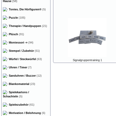
Hause
(58)
Tonies. Die Hörfiguren®
(5)
Puzzle
(105)
Therapie-/ Handpuppen
(21)
Plüsch
(91)
Montessori
-»
(94)
Stempel / Zubehör
(51)
Würfel / Steckwürfel
(63)
Signalgruppentraining 1
Uhren / Timer
(7)
Sanduhren / Buzzer
(12)
Blankomaterial
(23)
Spielekartons /
Schachteln
(5)
Spielezubehör
(61)
Motivation / Belohnung
(6)