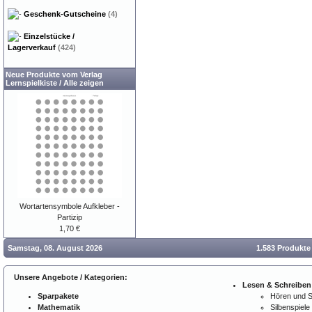
Geschenk-Gutscheine
(4)
Einzelstücke /
Lagerverkauf
(424)
Neue Produkte vom Verlag
Lernspielkiste
/
Alle zeigen
Wortartensymbole Aufkleber -
Partizip
1,70 €
Samstag, 08. August 2026
1.583 Produkte
Unsere Angebote / Kategorien:
Lesen & Schreiben
Sparpakete
Hören und 
Mathematik
Silbenspiele