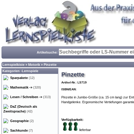
Artikelsuche:
Lernspielkiste
»
Motorik
»
Pinzette
Kategorien -Lernspiele
Pinzette
Sparpakete
(12)
Artikel-Nr.: LS719
Mathematik
-»
(320)
ISBN/EAN:
Lesen / Schreiben
-»
(313)
Pinzette in Jumbo-Größe (ca. 15 cm lang) zur Ent
Handgelenke. Ergonomische Vertiefungen garantier
DaZ (Deutsch als
Kindergärten
Zweitsprache)
(42)
Verfügbarkeit:
Geographie
(2)
lieferbar
Sachkunde
(7)