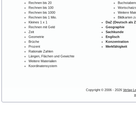
Rechnen bis 20
Buchstabens
Rechnen bis 100
Wortschatzs
Rechnen bis 1000
Weitere Mate
Rechnen bis 1 Mio.
Bildkarten 
Kleines 1 x 1
DaZ (Deutsch als 
Rechnen mit Geld
Geographie
Zeit
Sachkunde
Geometrie
Englisch
Brüche
Konzentration
Prozent
Merkfähigkeit
Rationale Zahlen
Längen, Flächen und Gewichte
Weitere Materialien
Koordinatensystem
Copyright © 2006 - 2026
Verlag L
w