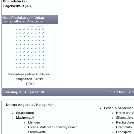
Einzelstücke /
Lagerverkauf
(424)
Neue Produkte vom Verlag
Lernspielkiste
/
Alle zeigen
Wortartensymbole Aufkleber -
Präposition + Artikel
1,70 €
Samstag, 08. August 2026
1.583 Produkte
Unsere Angebote / Kategorien:
Lesen & Schreiben
Sparpakete
Hören und 
Mathematik
Silbenspiele
Mengen
Rechtschre
Dienes-Material / Zehnersystem /
Grammatik
Stellenwerte
Lesespiele