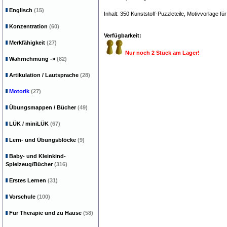
Englisch
(15)
Inhalt: 350 Kunststoff-Puzzleteile, Motivvorlage für
Konzentration
(60)
Verfügbarkeit:
Merkfähigkeit
(27)
Nur noch 2 Stück am Lager!
Wahrnehmung
-»
(82)
Artikulation / Lautsprache
(28)
Motorik
(27)
Übungsmappen / Bücher
(49)
LÜK / miniLÜK
(67)
Lern- und Übungsblöcke
(9)
Baby- und Kleinkind-
Spielzeug/Bücher
(316)
Erstes Lernen
(31)
Vorschule
(100)
Für Therapie und zu Hause
(58)