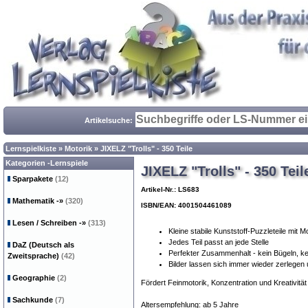
Artikelsuche:
Lernspielkiste
»
Motorik
»
JIXELZ "Trolls" - 350 Teile
Kategorien -Lernspiele
JIXELZ "Trolls" - 350 Teil
Sparpakete
(12)
Artikel-Nr.: LS683
Mathematik
-»
(320)
ISBN/EAN: 4001504461089
Lesen / Schreiben
-»
(313)
Kleine stabile Kunststoff-Puzzleteile mit M
Jedes Teil passt an jede Stelle
DaZ (Deutsch als
Perfekter Zusammenhalt - kein Bügeln, k
Zweitsprache)
(42)
Bilder lassen sich immer wieder zerleg
Geographie
(2)
Fördert Feinmotorik, Konzentration und Kreativität
Sachkunde
(7)
Altersempfehlung: ab 5 Jahre