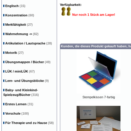
Verfügbarkeit:
Englisch
(15)
Nur noch 1 Stück am Lager!
Konzentration
(60)
Merkfähigkeit
(27)
Wahrnehmung
-»
(82)
Artikulation / Lautsprache
(28)
Kunden, die dieses Produkt gekauft haben, 
Motorik
(27)
Übungsmappen / Bücher
(49)
LÜK / miniLÜK
(67)
Lern- und Übungsblöcke
(9)
Baby- und Kleinkind-
Spielzeug/Bücher
(316)
Stempelkissen 7-farbig
Erstes Lernen
(31)
Vorschule
(100)
Für Therapie und zu Hause
(58)