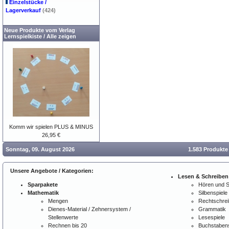
Einzelstücke /
Lagerverkauf
(424)
Neue Produkte vom Verlag
Lernspielkiste
/
Alle zeigen
Komm wir spielen PLUS & MINUS
26,95 €
Sonntag, 09. August 2026
1.583 Produkte
Unsere Angebote / Kategorien:
Lesen & Schreiben
Sparpakete
Hören und 
Mathematik
Silbenspiele
Mengen
Rechtschre
Dienes-Material / Zehnersystem /
Grammatik
Stellenwerte
Lesespiele
Rechnen bis 20
Buchstabens