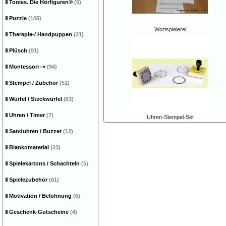
Tonies. Die Hörfiguren®
(5)
Puzzle
(105)
Wortspielerei
Therapie-/ Handpuppen
(21)
Plüsch
(91)
Montessori
-»
(94)
Stempel / Zubehör
(51)
Würfel / Steckwürfel
(63)
Uhren / Timer
(7)
Uhren-Stempel-Set
Sanduhren / Buzzer
(12)
Blankomaterial
(23)
Spielekartons / Schachteln
(5)
Spielezubehör
(61)
Motivation / Belohnung
(6)
Geschenk-Gutscheine
(4)