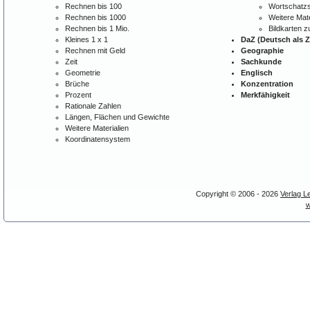
Rechnen bis 100
Wortschatzs
Rechnen bis 1000
Weitere Mate
Rechnen bis 1 Mio.
Bildkarten 
Kleines 1 x 1
DaZ (Deutsch als 
Rechnen mit Geld
Geographie
Zeit
Sachkunde
Geometrie
Englisch
Brüche
Konzentration
Prozent
Merkfähigkeit
Rationale Zahlen
Längen, Flächen und Gewichte
Weitere Materialien
Koordinatensystem
Copyright © 2006 - 2026
Verlag L
w