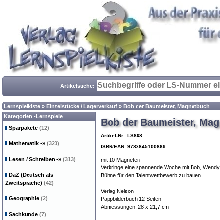
Artikelsuche:
Lernspielkiste
»
Einzelstücke / Lagerverkauf
»
Bob der Baumeister, Magnetbuch
Kategorien -Lernspiele
Bob der Baumeister, Ma
Sparpakete
(12)
Artikel-Nr.: LS868
Mathematik
-»
(320)
ISBN/EAN: 9783845100869
Lesen / Schreiben
-»
(313)
mit 10 Magneten
Verbringe eine spannende Woche mit Bob, Wendy u
DaZ (Deutsch als
Bühne für den Talentwettbewerb zu bauen.
Zweitsprache)
(42)
Verlag Nelson
Geographie
(2)
Pappbilderbuch 12 Seiten
Abmessungen: 28 x 21,7 cm
Sachkunde
(7)