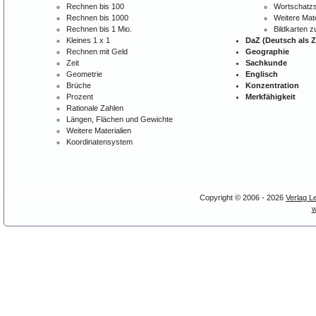
Rechnen bis 100
Wortschatzs
Rechnen bis 1000
Weitere Mate
Rechnen bis 1 Mio.
Bildkarten 
Kleines 1 x 1
DaZ (Deutsch als 
Rechnen mit Geld
Geographie
Zeit
Sachkunde
Geometrie
Englisch
Brüche
Konzentration
Prozent
Merkfähigkeit
Rationale Zahlen
Längen, Flächen und Gewichte
Weitere Materialien
Koordinatensystem
Copyright © 2006 - 2026
Verlag L
w