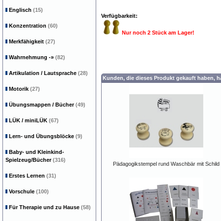
Englisch
(15)
Verfügbarkeit:
Konzentration
(60)
Nur noch 2 Stück am Lager!
Merkfähigkeit
(27)
Wahrnehmung
-»
(82)
Artikulation / Lautsprache
(28)
Kunden, die dieses Produkt gekauft haben, 
Motorik
(27)
Übungsmappen / Bücher
(49)
LÜK / miniLÜK
(67)
Lern- und Übungsblöcke
(9)
Baby- und Kleinkind-
Spielzeug/Bücher
(316)
Pädagogikstempel rund Waschbär mit Schild
Erstes Lernen
(31)
Vorschule
(100)
Für Therapie und zu Hause
(58)