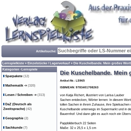
Artikelsuche:
Lernspielkiste
»
Einzelstücke / Lagerverkauf
»
Die Kuschelbande. Mein großes Wort
Kategorien -Lernspiele
Die Kuschelbande. Mein 
Sparpakete
(12)
Artikel-Nr.: LS965
Mathematik
-»
(320)
ISBN/EAN: 9783401708263
Lesen / Schreiben
-»
(313)
von Katja Richert, illustriert von Larisa Lauber
Sachen entdecken, Wörter lernen: In diesem Wortb
DaZ (Deutsch als
tollen Sachen in ihrem Zuhause, ihre Spielsachen 
Zweitsprache)
(42)
Kuschelbande unterwegs im Supermarkt und in der
Bauernhof. Und dann gibt es auch noch ein Überr
Geographie
(2)
Pappbilderbuch 22 Seiten
Sachkunde
(7)
Maße: 32 x 25,5 x 1,5 cm