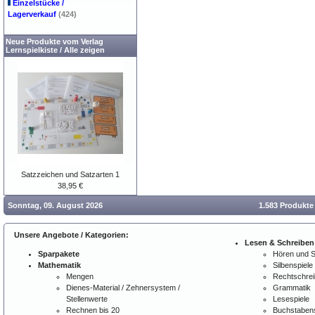
Einzelstücke /
Lagerverkauf
(424)
Neue Produkte vom Verlag
Lernspielkiste
/
Alle zeigen
Satzzeichen und Satzarten 1
38,95 €
Sonntag, 09. August 2026
1.583 Produkte
Unsere Angebote / Kategorien:
Lesen & Schreiben
Sparpakete
Hören und 
Mathematik
Silbenspiele
Mengen
Rechtschre
Dienes-Material / Zehnersystem /
Grammatik
Stellenwerte
Lesespiele
Rechnen bis 20
Buchstabens