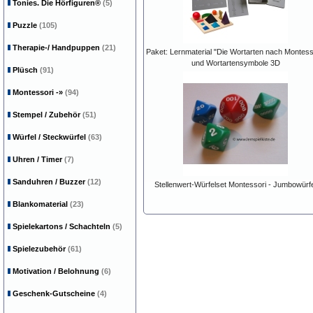
Tonies. Die Hörfiguren®
(5)
Puzzle
(105)
Therapie-/ Handpuppen
(21)
Paket: Lernmaterial "Die Wortarten nach Montess
und Wortartensymbole 3D
Plüsch
(91)
Montessori
-»
(94)
Stempel / Zubehör
(51)
Würfel / Steckwürfel
(63)
Uhren / Timer
(7)
Sanduhren / Buzzer
(12)
Stellenwert-Würfelset Montessori - Jumbowürfe
Blankomaterial
(23)
Spielekartons / Schachteln
(5)
Spielezubehör
(61)
Motivation / Belohnung
(6)
Geschenk-Gutscheine
(4)