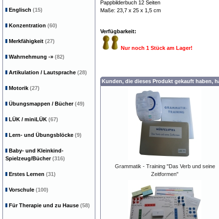
Pappbilderbuch 12 Seiten
Englisch
(15)
Maße: 23,7 x 25 x 1,5 cm
Konzentration
(60)
Verfügbarkeit:
Merkfähigkeit
(27)
Nur noch 1 Stück am Lager!
Wahrnehmung
-»
(82)
Artikulation / Lautsprache
(28)
Kunden, die dieses Produkt gekauft haben, 
Motorik
(27)
Übungsmappen / Bücher
(49)
LÜK / miniLÜK
(67)
Lern- und Übungsblöcke
(9)
Baby- und Kleinkind-
Spielzeug/Bücher
(316)
Grammatik - Training "Das Verb und seine
Erstes Lernen
(31)
Zeitformen"
Vorschule
(100)
Für Therapie und zu Hause
(58)