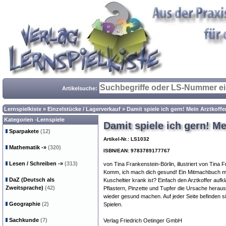
Artikelsuche:
Lernspielkiste
»
Einzelstücke / Lagerverkauf
»
Damit spiele ich gern! Mein Arztkoffe
Kategorien -Lernspiele
Damit spiele ich gern! Me
Sparpakete
(12)
Artikel-Nr.: LS1032
Mathematik
-»
(320)
ISBN/EAN: 9783789177767
Lesen / Schreiben
-»
(313)
von Tina Frankenstein-Börlin, illustriert von Tina 
Komm, ich mach dich gesund! Ein Mitmachbuch mit
DaZ (Deutsch als
Kuscheltier krank ist? Einfach den Arztkoffer aufk
Zweitsprache)
(42)
Pflastern, Pinzette und Tupfer die Ursache heraus
wieder gesund machen. Auf jeder Seite befinden 
Geographie
(2)
Spielen.
Sachkunde
(7)
Verlag Friedrich Oetinger GmbH