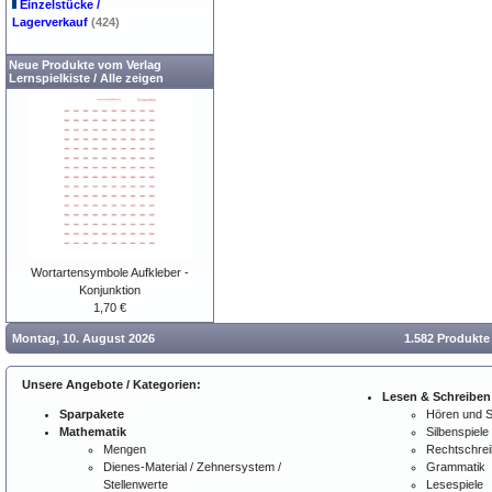
Einzelstücke /
Lagerverkauf
(424)
Neue Produkte vom Verlag
Lernspielkiste
/
Alle zeigen
Wortartensymbole Aufkleber -
Konjunktion
1,70 €
Montag, 10. August 2026
1.582 Produkte
Unsere Angebote / Kategorien:
Lesen & Schreiben
Sparpakete
Hören und 
Mathematik
Silbenspiele
Mengen
Rechtschre
Dienes-Material / Zehnersystem /
Grammatik
Stellenwerte
Lesespiele