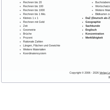
Rechnen bis 20
Buchstabens
Rechnen bis 100
Wortschatzs
Rechnen bis 1000
Weitere Mate
Rechnen bis 1 Mio.
Bildkarten 
Kleines 1 x 1
DaZ (Deutsch als 
Rechnen mit Geld
Geographie
Zeit
Sachkunde
Geometrie
Englisch
Brüche
Konzentration
Prozent
Merkfähigkeit
Rationale Zahlen
Längen, Flächen und Gewichte
Weitere Materialien
Koordinatensystem
Copyright © 2006 - 2026
Verlag L
w