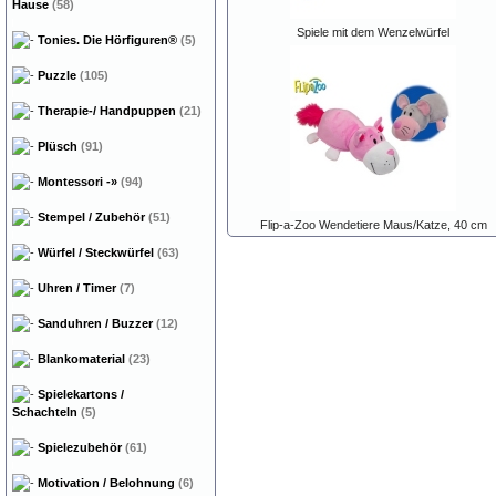
Hause
(58)
Spiele mit dem Wenzelwürfel
Tonies. Die Hörfiguren®
(5)
Puzzle
(105)
Therapie-/ Handpuppen
(21)
Plüsch
(91)
Montessori
-»
(94)
Stempel / Zubehör
(51)
Flip-a-Zoo Wendetiere Maus/Katze, 40 cm
Würfel / Steckwürfel
(63)
Uhren / Timer
(7)
Sanduhren / Buzzer
(12)
Blankomaterial
(23)
Spielekartons /
Schachteln
(5)
Spielezubehör
(61)
Motivation / Belohnung
(6)