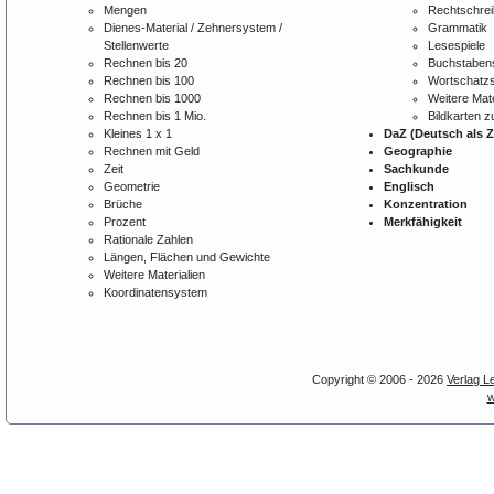
Mengen
Rechtschre
Dienes-Material / Zehnersystem /
Grammatik
Stellenwerte
Lesespiele
Rechnen bis 20
Buchstabens
Rechnen bis 100
Wortschatzs
Rechnen bis 1000
Weitere Mate
Rechnen bis 1 Mio.
Bildkarten 
Kleines 1 x 1
DaZ (Deutsch als 
Rechnen mit Geld
Geographie
Zeit
Sachkunde
Geometrie
Englisch
Brüche
Konzentration
Prozent
Merkfähigkeit
Rationale Zahlen
Längen, Flächen und Gewichte
Weitere Materialien
Koordinatensystem
Copyright © 2006 - 2026
Verlag L
w