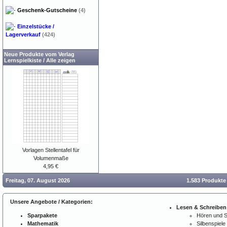
Geschenk-Gutscheine
(4)
Einzelstücke /
Lagerverkauf
(424)
Neue Produkte vom Verlag
Lernspielkiste
/
Alle zeigen
Vorlagen Stellentafel für
Volumenmaße
4,95 €
Freitag, 07. August 2026
1.583 Produkte
Unsere Angebote / Kategorien:
Lesen & Schreiben
Sparpakete
Hören und 
Mathematik
Silbenspiele