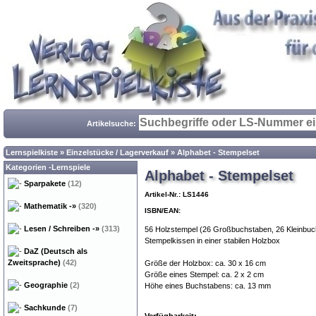
Artikelsuche:
Lernspielkiste
»
Einzelstücke / Lagerverkauf
»
Alphabet - Stempelset
Kategorien -Lernspiele
Alphabet - Stempelset
Sparpakete
(12)
Artikel-Nr.: LS1446
Mathematik
-»
(320)
ISBN/EAN:
Lesen / Schreiben
-»
(313)
56 Holzstempel (26 Großbuchstaben, 26 Kleinbuc
Stempelkissen in einer stabilen Holzbox
DaZ (Deutsch als
Zweitsprache)
(42)
Größe der Holzbox: ca. 30 x 16 cm
Größe eines Stempel: ca. 2 x 2 cm
Geographie
(2)
Höhe eines Buchstabens: ca. 13 mm
Sachkunde
(7)