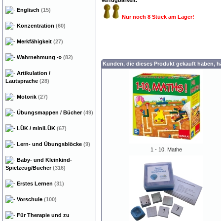
Verfügbarkeit:
Englisch
(15)
Nur noch 8 Stück am Lager!
Konzentration
(60)
Merkfähigkeit
(27)
Wahrnehmung
-»
(82)
Kunden, die dieses Produkt gekauft haben, 
Artikulation /
Lautsprache
(28)
Motorik
(27)
Übungsmappen / Bücher
(49)
LÜK / miniLÜK
(67)
Lern- und Übungsblöcke
(9)
1 - 10, Mathe
Baby- und Kleinkind-
Spielzeug/Bücher
(316)
Erstes Lernen
(31)
Vorschule
(100)
Für Therapie und zu