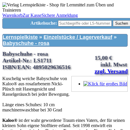
Warenkorb
Zur Kasse
Sichere Anmeldung
Artikelsuche:
Suchen
Lernspielkiste
»
Einzelstücke / Lagerverkauf
»
Babyschuhe - rosa
Babyschuhe - rosa
15,00 €
Artikel-Nr.: LS1711
inkl. Mwst
ISBN/EAN: 4895029636516
zzgl. Versand
Kuschelig weiche Babyschuhe von
Kaloo® aus rosafarbenem Nicki-
Plüsch mit Hasengesicht und
Rasselgeräusch bei jeder Bewegung.
Länge eines Schuhes: 10 cm
maschinenwaschbar bei 30 Grad
Kaloo®
ist der wahr gewordene Traum eines Vaters, der für seinen
kleinen Sohn eigene Stofftiere erfand. Seit 1998 entwirft ein