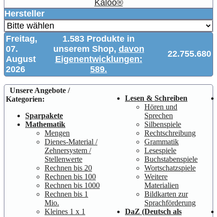
Kaloo®
Hersteller
Freitag,
1.583 Produkte in
07.
unserem Shop,
davon
22.755.680
August
Eigenentwicklungen:
2026
589.
Unsere Angebote /
Lesen & Schreiben
Kategorien:
Hören und
Sparpakete
Sprechen
Mathematik
Silbenspiele
Mengen
Rechtschreibung
Dienes-Material /
Grammatik
Zehnersystem /
Lesespiele
Stellenwerte
Buchstabenspiele
Rechnen bis 20
Wortschatzspiele
Rechnen bis 100
Weitere
Rechnen bis 1000
Materialien
Rechnen bis 1
Bildkarten zur
Mio.
Sprachförderung
Kleines 1 x 1
DaZ (Deutsch als