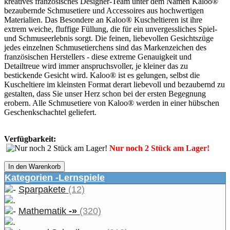
kreatives französisches Designer-Team unter dem Namen Kaloo®
bezaubernde Schmusetiere und Accessoires aus hochwertigen
Materialien. Das Besondere an Kaloo® Kuscheltieren ist ihre
extrem weiche, fluffige Füllung, die für ein unvergessliches Spiel-
und Schmuseerlebnis sorgt. Die feinen, liebevollen Gesichtszüge
jedes einzelnen Schmusetierchens sind das Markenzeichen des
französischen Herstellers - diese extreme Genauigkeit und
Detailtreue wird immer anspruchsvoller, je kleiner das zu
bestickende Gesicht wird. Kaloo® ist es gelungen, selbst die
Kuscheltiere im kleinsten Format derart liebevoll und bezaubernd zu
gestalten, dass Sie unser Herz schon bei der ersten Begegnung
erobern. Alle Schmusetiere von Kaloo® werden in einer hübschen
Geschenkschachtel geliefert.
Verfügbarkeit:
Nur noch 2 Stück am Lager!
In den Warenkorb
Kategorien -Lernspiele
Sparpakete
(12)
Mathematik
-»
(320)