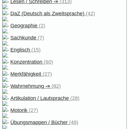
Lesen / Schreiben
-»
(313)
DaZ (Deutsch als Zweitsprache)
(42)
Geographie
(2)
Sachkunde
(7)
Englisch
(15)
Konzentration
(60)
Merkfähigkeit
(27)
Wahrnehmung
-»
(82)
Artikulation / Lautsprache
(28)
Motorik
(27)
Übungsmappen / Bücher
(49)