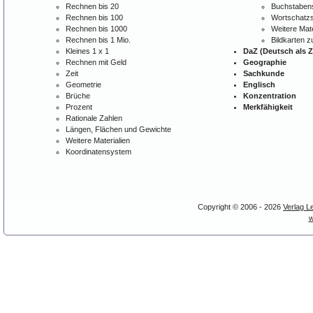
Rechnen bis 20
Buchstabens
Rechnen bis 100
Wortschatzs
Rechnen bis 1000
Weitere Mate
Rechnen bis 1 Mio.
Bildkarten 
Kleines 1 x 1
DaZ (Deutsch als 
Rechnen mit Geld
Geographie
Zeit
Sachkunde
Geometrie
Englisch
Brüche
Konzentration
Prozent
Merkfähigkeit
Rationale Zahlen
Längen, Flächen und Gewichte
Weitere Materialien
Koordinatensystem
Copyright © 2006 - 2026
Verlag L
w