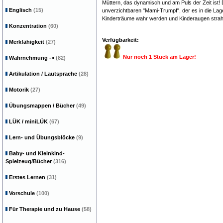
Müttern, das dynamisch und am Puls der Zeit ist! 
Englisch
(15)
unverzichtbaren "Mami-Trumpf", der es in die Lag
Kinderträume wahr werden und Kinderaugen strahl
Konzentration
(60)
Verfügbarkeit:
Merkfähigkeit
(27)
Nur noch 1 Stück am Lager!
Wahrnehmung
-»
(82)
Artikulation / Lautsprache
(28)
Motorik
(27)
Übungsmappen / Bücher
(49)
LÜK / miniLÜK
(67)
Lern- und Übungsblöcke
(9)
Baby- und Kleinkind-
Spielzeug/Bücher
(316)
Erstes Lernen
(31)
Vorschule
(100)
Für Therapie und zu Hause
(58)