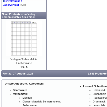
Einzelstücke /
Lagerverkauf
(424)
Neue Produkte vom Verlag
Lernspielkiste
/
Alle zeigen
Vorlagen Stellentafel für
Flächenmaße
4,95 €
Freitag, 07. August 2026
1.583 Produkte
Unsere Angebote / Kategorien:
Lesen & Schreiben
Sparpakete
Hören und 
Mathematik
Silbenspiele
Mengen
Rechtschre
Dienes-Material / Zehnersystem /
Grammatik
Stellenwerte
Lesespiele