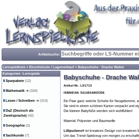
Artikelsuche:
Lernspielkiste
»
Einzelstücke / Lagerverkauf
»
Babyschuhe - Drache Walter
Kategorien -Lernspiele
Babyschuhe - Drache Wal
Sparpakete
(12)
Artikel-Nr.: LS1713
Mathematik
-»
(320)
ISBN/EAN: 5414834865356
Lesen / Schreiben
-»
(313)
Ein Paar ganz weiche Schuhe für Neugeborene, auf
Sie sind in einem schönen Karton verpackt und ei
DaZ (Deutsch als
Die kleinen Babyfüße werden sich wohlfühlen!
Zweitsprache)
(42)
Material: Polyester und Baumwolle
Geographie
(2)
Lilliputiens®
ist kreatives Design von kreativen 
Sachkunde
(7)
Um das Trend-Spielzeug von morgen zu erschaffen,