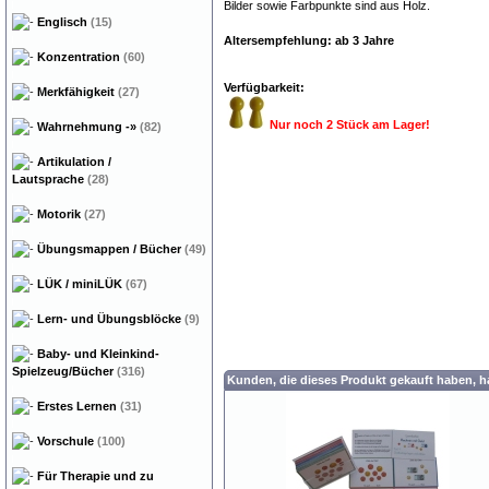
Bilder sowie Farbpunkte sind aus Holz.
Englisch
(15)
Altersempfehlung: ab 3 Jahre
Konzentration
(60)
Verfügbarkeit:
Merkfähigkeit
(27)
Nur noch 2 Stück am Lager!
Wahrnehmung
-»
(82)
Artikulation /
Lautsprache
(28)
Motorik
(27)
Übungsmappen / Bücher
(49)
LÜK / miniLÜK
(67)
Lern- und Übungsblöcke
(9)
Baby- und Kleinkind-
Spielzeug/Bücher
(316)
Kunden, die dieses Produkt gekauft haben, 
Erstes Lernen
(31)
Vorschule
(100)
Für Therapie und zu