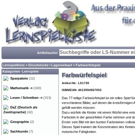
Artikelsuche:
Lernspielkiste
»
Einzelstücke / Lagerverkauf
»
Farbwürfelspiel
Kategorien -Lernspiele
Farbwürfelspiel
Sparpakete
(12)
Artikel-Nr.: LS1730
Mathematik
-»
(320)
ISBN/EAN: 4013594567053
Lesen / Schreiben
-»
(313)
Das 77-teilige Farbwürfelspiel ist ein tolles Spiel 
verschiedene Bilder, auf denen die kreisförmigen
DaZ (Deutsch als
gefüllt werden müssen.
Zweitsprache)
(42)
Dazu würfeln die Kinder mit einem Würfel eine en
Farbstein in der gewürfelten Farbe nehmen und das
Geographie
(2)
Erster sein Bild mit den bunten Farbsteinen vollst
Dieses Spiel trainiert die Konzentration des Kin
Sachkunde
(7)
motorische Fähigkeiten.