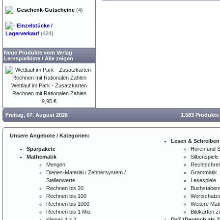
Geschenk-Gutscheine
(4)
Einzelstücke /
Lagerverkauf
(424)
Neue Produkte vom Verlag
Lernspielkiste
/
Alle zeigen
Wettlauf im Park - Zusatzkarten
Rechnen mit Rationalen Zahlen
9,95 €
Freitag, 07. August 2026
1.583 Produkte
Unsere Angebote / Kategorien:
Lesen & Schreiben
Sparpakete
Hören und 
Mathematik
Silbenspiele
Mengen
Rechtschre
Dienes-Material / Zehnersystem /
Grammatik
Stellenwerte
Lesespiele
Rechnen bis 20
Buchstabens
Rechnen bis 100
Wortschatzs
Rechnen bis 1000
Weitere Mate
Rechnen bis 1 Mio.
Bildkarten 
Kleines 1 x 1
DaZ (Deutsch als 