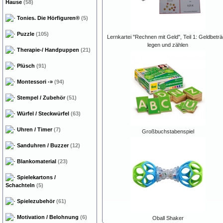
Hause
(58)
Tonies. Die Hörfiguren®
(5)
Puzzle
(105)
Lernkartei "Rechnen mit Geld", Teil 1: Geldbetr
legen und zählen
Therapie-/ Handpuppen
(21)
Plüsch
(91)
Montessori
-»
(94)
Stempel / Zubehör
(51)
Würfel / Steckwürfel
(63)
Uhren / Timer
(7)
Großbuchstabenspiel
Sanduhren / Buzzer
(12)
Blankomaterial
(23)
Spielekartons /
Schachteln
(5)
Spielezubehör
(61)
Motivation / Belohnung
(6)
Oball Shaker