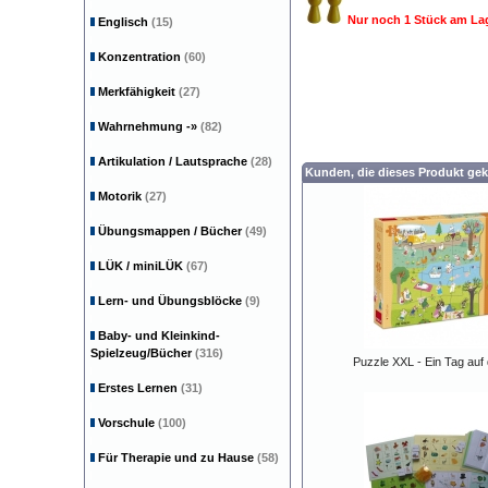
Nur noch 1 Stück am La
Englisch
(15)
Konzentration
(60)
Merkfähigkeit
(27)
Wahrnehmung
-»
(82)
Artikulation / Lautsprache
(28)
Kunden, die dieses Produkt gek
Motorik
(27)
Übungsmappen / Bücher
(49)
LÜK / miniLÜK
(67)
Lern- und Übungsblöcke
(9)
Baby- und Kleinkind-
Spielzeug/Bücher
(316)
Puzzle XXL - Ein Tag auf
Erstes Lernen
(31)
Vorschule
(100)
Für Therapie und zu Hause
(58)