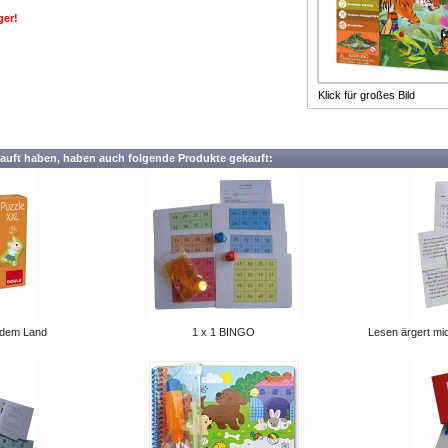
ger!
Klick für großes Bild
auft haben, haben auch folgende Produkte gekauft:
 dem Land
1 x 1 BINGO
Lesen ärgert mic