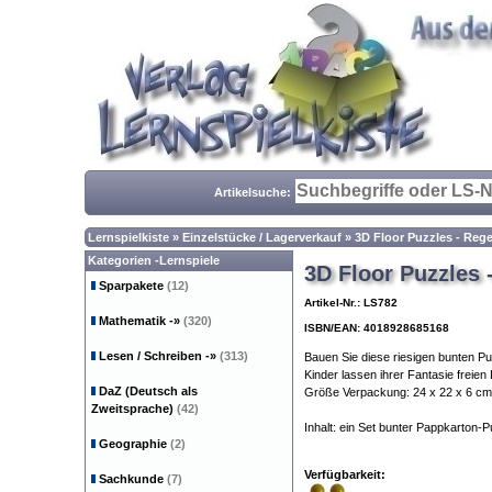
Artikelsuche:
Lernspielkiste
»
Einzelstücke / Lagerverkauf
»
3D Floor Puzzles - Reg
Kategorien -Lernspiele
3D Floor Puzzles
Sparpakete
(12)
Artikel-Nr.: LS782
Mathematik
-»
(320)
ISBN/EAN: 4018928685168
Lesen / Schreiben
-»
(313)
Bauen Sie diese riesigen bunten Pu
Kinder lassen ihrer Fantasie freie
DaZ (Deutsch als
Größe Verpackung: 24 x 22 x 6 cm
Zweitsprache)
(42)
Inhalt: ein Set bunter Pappkarton-P
Geographie
(2)
Verfügbarkeit:
Sachkunde
(7)