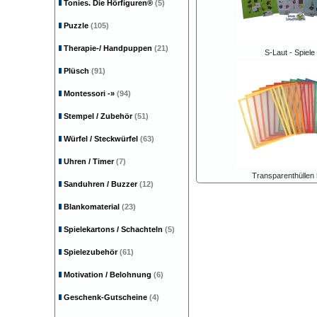
Tonies. Die Hörfiguren®
(5)
Puzzle
(105)
Therapie-/ Handpuppen
(21)
S-Laut - Spiele
Plüsch
(91)
Montessori
-»
(94)
Stempel / Zubehör
(51)
Würfel / Steckwürfel
(63)
Uhren / Timer
(7)
Transparenthüllen 
Sanduhren / Buzzer
(12)
Blankomaterial
(23)
Spielekartons / Schachteln
(5)
Spielezubehör
(61)
Motivation / Belohnung
(6)
Geschenk-Gutscheine
(4)