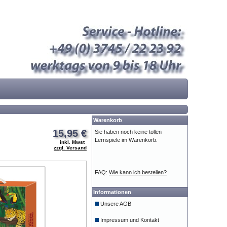
Warenkorb
15,95 €
Sie haben noch keine tollen
Lernspiele im Warenkorb.
inkl. Mwst
zzgl. Versand
FAQ:
Wie kann ich bestellen?
Informationen
Unsere AGB
Impressum und Kontakt