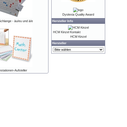
Dyslexia Quality Award
Hersteller Info
chlange - äu/eu und ä/e
HCM Kinzel Kontakt
HCM Kinzel
Hersteller
nstationen-Aufsteller