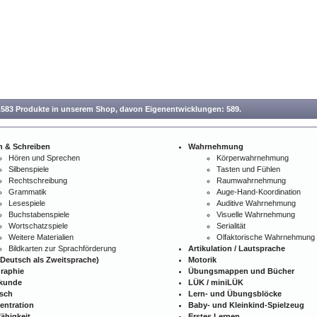
.583 Produkte in unserem Shop,
davon Eigenentwicklungen: 589.
n & Schreiben
Wahrnehmung
Hören und Sprechen
Körperwahrnehmung
Silbenspiele
Tasten und Fühlen
Rechtschreibung
Raumwahrnehmung
Grammatik
Auge-Hand-Koordination
Lesespiele
Auditive Wahrnehmung
Buchstabenspiele
Visuelle Wahrnehmung
Wortschatzspiele
Serialität
Weitere Materialien
Olfaktorische Wahrnehmung
Bildkarten zur Sprachförderung
Artikulation / Lautsprache
Deutsch als Zweitsprache)
Motorik
raphie
Übungsmappen und Bücher
kunde
LÜK / miniLÜK
isch
Lern- und Übungsblöcke
entration
Baby- und Kleinkind-Spielzeug
ähigkeit
Erstes Lernen