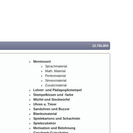
22.765.804
Montessori
Sprachmaterial
Math. Material
Perlenmaterial
Sinnesmaterial
Zusatzmaterial
Lehrer- und Pädagogikstempel
Stempelkissen und -farbe
Würfel und Steckwürfel
Uhren u. Timer
Sanduhren und Buzzer
Blankomaterial
Spielekartons und Schachteln
Spielezubehör
Motivation und Belohnung
Geschenk-Gutscheine