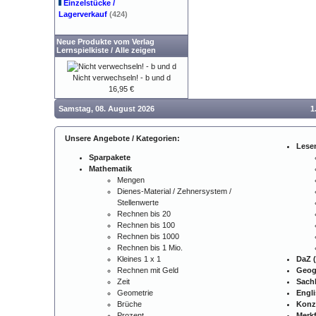
Einzelstücke /
Lagerverkauf
(424)
Neue Produkte vom Verlag
Lernspielkiste
/
Alle zeigen
Nicht verwechseln! - b und d
16,95 €
Samstag, 08. August 2026
1
Unsere Angebote / Kategorien:
Lese
Sparpakete
Mathematik
Mengen
Dienes-Material / Zehnersystem /
Stellenwerte
Rechnen bis 20
Rechnen bis 100
Rechnen bis 1000
Rechnen bis 1 Mio.
Kleines 1 x 1
DaZ (
Rechnen mit Geld
Geog
Zeit
Sach
Geometrie
Engl
Brüche
Konz
Prozent
Merkf