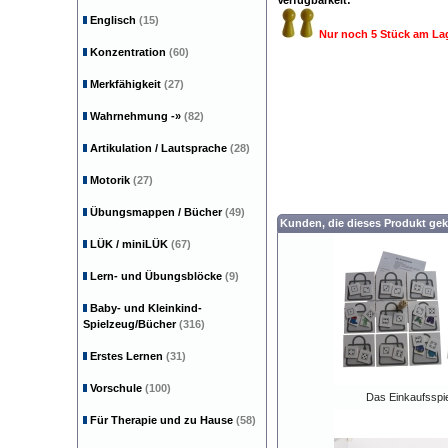
Verfügbarkeit:
Englisch
(15)
Nur noch 5 Stück am La
Konzentration
(60)
Merkfähigkeit
(27)
Wahrnehmung
-»
(82)
Artikulation / Lautsprache
(28)
Motorik
(27)
Übungsmappen / Bücher
(49)
Kunden, die dieses Produkt gek
LÜK / miniLÜK
(67)
Lern- und Übungsblöcke
(9)
Baby- und Kleinkind-
Spielzeug/Bücher
(316)
Erstes Lernen
(31)
Vorschule
(100)
Das Einkaufsspie
Für Therapie und zu Hause
(58)