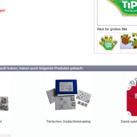
ger!
Klick für großes Bild
auft haben, haben auch folgende Produkte gekauft:
l
Tierisches Gedächtnistraining
Damit spiel