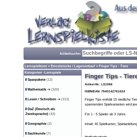
Artikelsuche:
Lernspielkiste
»
Einzelstücke / Lagerverkauf
»
Finger Tips - Tiere
Kategorien -Lernspiele
Finger Tips - Tier
Sparpakete
(12)
Artikel-Nr.: LS1066
Mathematik
-»
(320)
ISBN/EAN: 7640142761624
Lesen / Schreiben
-»
(313)
Finger Tips enthält 15 niedliche Tie
spannenden Spielvarianten wird je
DaZ (Deutsch als
Zweitsprache)
(42)
Für 1 - 5 Spieler ab 3 Jahre.
Geographie
(2)
Inhalt: 40 Spielkarten, Spielanleitun
Sachkunde
(7)