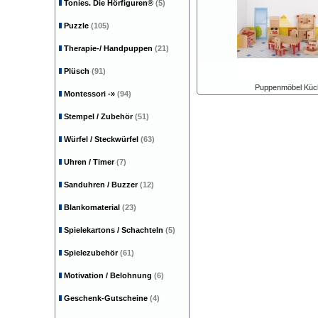
Tonies. Die Hörfiguren®
(5)
Puzzle
(105)
Therapie-/ Handpuppen
(21)
Plüsch
(91)
Puppenmöbel Küc
Montessori
-»
(94)
Stempel / Zubehör
(51)
Würfel / Steckwürfel
(63)
Uhren / Timer
(7)
Sanduhren / Buzzer
(12)
Blankomaterial
(23)
Spielekartons / Schachteln
(5)
Spielezubehör
(61)
Motivation / Belohnung
(6)
Geschenk-Gutscheine
(4)