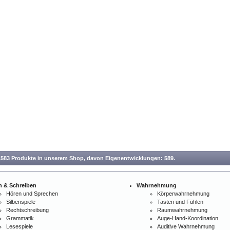
.583 Produkte in unserem Shop,
davon Eigenentwicklungen: 589.
n & Schreiben
Wahrnehmung
Hören und Sprechen
Körperwahrnehmung
Silbenspiele
Tasten und Fühlen
Rechtschreibung
Raumwahrnehmung
Grammatik
Auge-Hand-Koordination
Lesespiele
Auditive Wahrnehmung