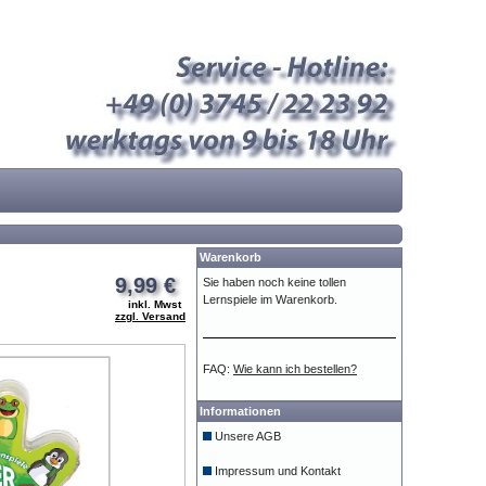
Warenkorb
9,99 €
Sie haben noch keine tollen
Lernspiele im Warenkorb.
inkl. Mwst
zzgl. Versand
FAQ:
Wie kann ich bestellen?
Informationen
Unsere AGB
Impressum und Kontakt