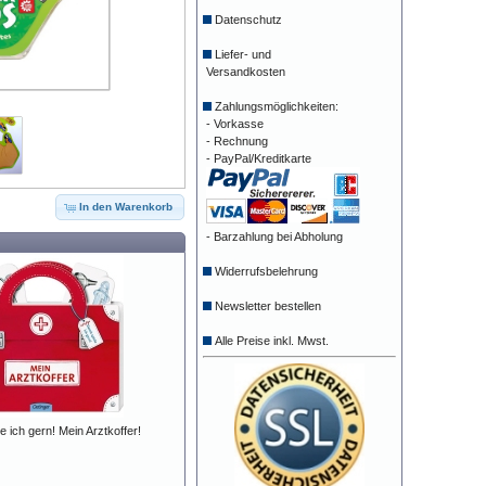
Datenschutz
Liefer- und
Versandkosten
Zahlungsmöglichkeiten:
- Vorkasse
- Rechnung
- PayPal/Kreditkarte
In den Warenkorb
- Barzahlung bei Abholung
Widerrufsbelehrung
Newsletter bestellen
Alle Preise inkl. Mwst.
e ich gern! Mein Arztkoffer!