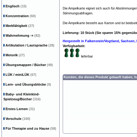
Englisch
(15)
Die Ampelkarte eignet sich auch für Abstimmungen
Stimmungsabfragen.
Konzentration
(60)
Die Ampelkarte besteht aus Karton und ist beidseit
Merkfähigkeit
(27)
Lieferung: 10 Stück (Sie sparen 15% gegenübe
Wahrnehmung
-»
(82)
Hergestellt in Falkenstein/Vogtland, Sachsen
Artikulation / Lautsprache
(28)
Verfügbarkeit:
Motorik
(27)
lieferbar
Übungsmappen / Bücher
(49)
LÜK / miniLÜK
(67)
Kunden, die dieses Produkt gekauft haben, 
Lern- und Übungsblöcke
(9)
Baby- und Kleinkind-
Spielzeug/Bücher
(316)
Erstes Lernen
(31)
Vorschule
(100)
Für Therapie und zu Hause
(58)