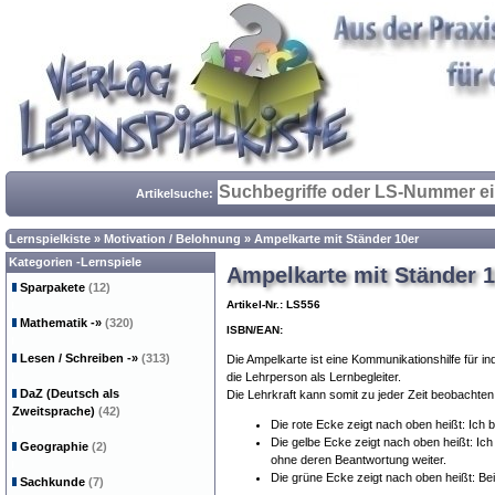
Artikelsuche:
Lernspielkiste
»
Motivation / Belohnung
»
Ampelkarte mit Ständer 10er
Kategorien -Lernspiele
Ampelkarte mit Ständer 1
Sparpakete
(12)
Artikel-Nr.: LS556
Mathematik
-»
(320)
ISBN/EAN:
Lesen / Schreiben
-»
(313)
Die Ampelkarte ist eine Kommunikationshilfe für ind
die Lehrperson als Lernbegleiter.
DaZ (Deutsch als
Die Lehrkraft kann somit zu jeder Zeit beobachten,
Zweitsprache)
(42)
Die rote Ecke zeigt nach oben heißt: Ich b
Die gelbe Ecke zeigt nach oben heißt: I
Geographie
(2)
ohne deren Beantwortung weiter.
Die grüne Ecke zeigt nach oben heißt: Bei 
Sachkunde
(7)