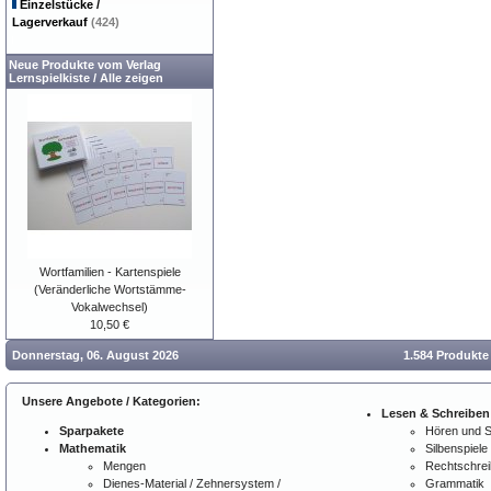
Einzelstücke /
Lagerverkauf
(424)
Neue Produkte vom Verlag
Lernspielkiste
/
Alle zeigen
Wortfamilien - Kartenspiele
(Veränderliche Wortstämme-
Vokalwechsel)
10,50 €
Donnerstag, 06. August 2026
1.584 Produkte
Unsere Angebote / Kategorien:
Lesen & Schreiben
Sparpakete
Hören und 
Mathematik
Silbenspiele
Mengen
Rechtschre
Dienes-Material / Zehnersystem /
Grammatik