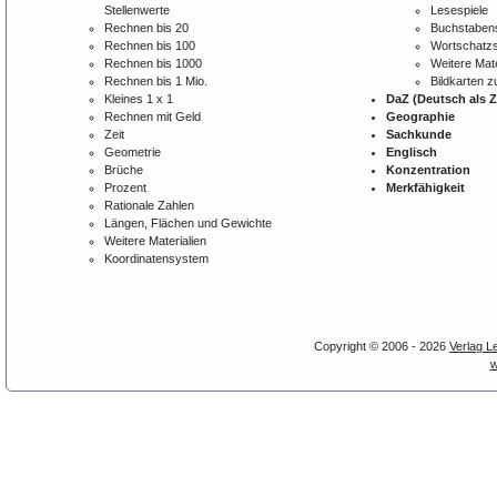
Stellenwerte
Lesespiele
Rechnen bis 20
Buchstabens
Rechnen bis 100
Wortschatzs
Rechnen bis 1000
Weitere Mate
Rechnen bis 1 Mio.
Bildkarten 
Kleines 1 x 1
DaZ (Deutsch als 
Rechnen mit Geld
Geographie
Zeit
Sachkunde
Geometrie
Englisch
Brüche
Konzentration
Prozent
Merkfähigkeit
Rationale Zahlen
Längen, Flächen und Gewichte
Weitere Materialien
Koordinatensystem
Copyright © 2006 - 2026
Verlag L
w