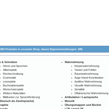
.583 Produkte in unserem Shop,
davon Eigenentwicklungen: 589.
n & Schreiben
Wahrnehmung
Hören und Sprechen
Körperwahrnehmung
Silbenspiele
Tasten und Fühlen
Rechtschreibung
Raumwahrnehmung
Grammatik
Auge-Hand-Koordination
Lesespiele
Auditive Wahrnehmung
Buchstabenspiele
Visuelle Wahrnehmung
Wortschatzspiele
Serialität
Weitere Materialien
Olfaktorische Wahrnehmung
Bildkarten zur Sprachförderung
Artikulation / Lautsprache
Deutsch als Zweitsprache)
Motorik
raphie
Übungsmappen und Bücher
kunde
LÜK / miniLÜK