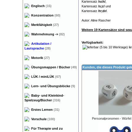
Kartensatz
/sch/
,
Englisch
(15)
Kartensatz
/s;z/
und
Kartensatz
/tr;dr/
.
Konzentration
(60)
Autor: Aline Rascher
Merkfähigkeit
(27)
Weitere 19 Kartensätze sind separ
Wahrnehmung
-»
(82)
Verfügbarkeit:
Artikulation /
lie
Lautsprache
(28)
Motorik
(27)
Übungsmappen / Bücher
(49)
Kunden, die dieses Produkt gek
LÜK / miniLÜK
(67)
Lern- und Übungsblöcke
(9)
Baby- und Kleinkind-
Spielzeug/Bücher
(316)
Erstes Lernen
(31)
Personalpronomen - Würfel
Vorschule
(100)
Für Therapie und zu