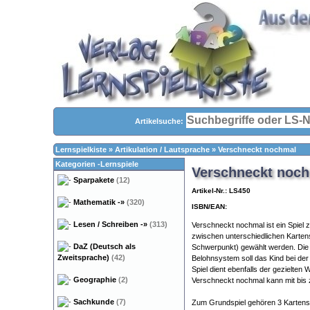
Artikelsuche:
Lernspielkiste
»
Artikulation / Lautsprache
»
Verschneckt nochmal
Kategorien -Lernspiele
Verschneckt noc
Sparpakete
(12)
Artikel-Nr.: LS450
Mathematik
-»
(320)
ISBN/EAN:
Lesen / Schreiben
-»
(313)
Verschneckt nochmal ist ein Spiel
zwischen unterschiedlichen Kartens
DaZ (Deutsch als
Schwerpunkt) gewählt werden. Die
Zweitsprache)
(42)
Belohnsystem soll das Kind bei der
Spiel dient ebenfalls der gezielten
Geographie
(2)
Verschneckt nochmal kann mit bis 
Sachkunde
(7)
Zum Grundspiel gehören 3 Kartensä