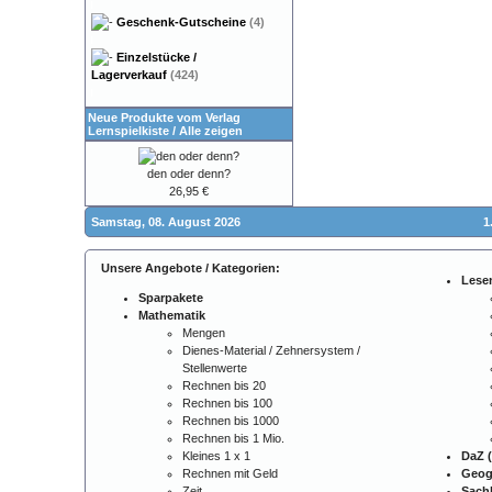
Geschenk-Gutscheine
(4)
Einzelstücke /
Lagerverkauf
(424)
Neue Produkte vom Verlag
Lernspielkiste
/
Alle zeigen
den oder denn?
26,95 €
Samstag, 08. August 2026
1
Unsere Angebote / Kategorien:
Lese
Sparpakete
Mathematik
Mengen
Dienes-Material / Zehnersystem /
Stellenwerte
Rechnen bis 20
Rechnen bis 100
Rechnen bis 1000
Rechnen bis 1 Mio.
Kleines 1 x 1
DaZ (
Rechnen mit Geld
Geog
Zeit
Sach