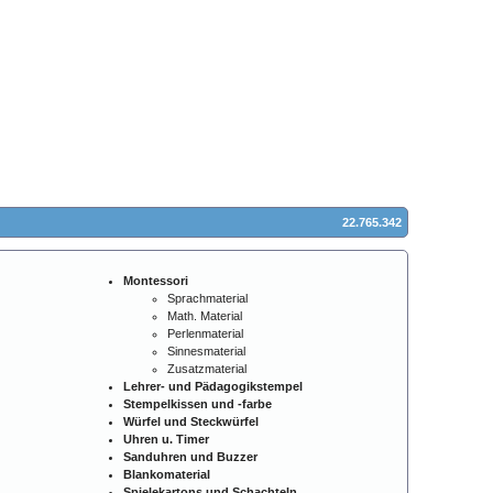
22.765.342
Montessori
Sprachmaterial
Math. Material
Perlenmaterial
Sinnesmaterial
Zusatzmaterial
Lehrer- und Pädagogikstempel
Stempelkissen und -farbe
Würfel und Steckwürfel
Uhren u. Timer
Sanduhren und Buzzer
Blankomaterial
Spielekartons und Schachteln