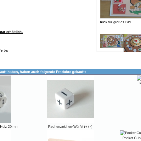
Klick für großes Bild
at erhältlich.
ferbar
auft haben, haben auch folgende Produkte gekauft:
M
 Holz 20 mm
Rechenzeichen-Würfel (+ / -)
Pocket Cube