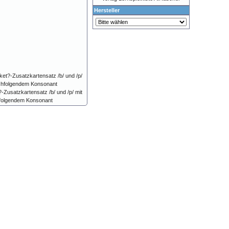
Hersteller
-Zusatzkartensatz /b/ und /p/ mit
folgendem Konsonant