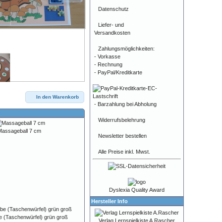
Datenschutz
Liefer- und
Versandkosten
Zahlungsmöglichkeiten:
- Vorkasse
- Rechnung
- PayPal/Kreditkarte
In den Warenkorb
- Barzahlung bei Abholung
Widerrufsbelehrung
assageball 7 cm
Newsletter bestellen
Alle Preise inkl. Mwst.
Dyslexia Quality Award
Hersteller Info
 (Taschenwürfel) grün groß
Verlag Lernspielkiste A.Rascher