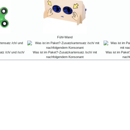
Fühl-Wand
tz /ch/ und /sch/
Was ist im Paket?-Zusatzkartensatz /sch/ mit
Was ist im Paket?
nachfolgendem Konsonant
nach