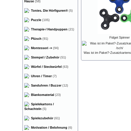
Hause
(58)
Tonies. Die Hörfiguren®
(5)
Puzzle
(105)
Therapie-/ Handpuppen
(21)
Fidget Spinner
Plüsch
(91)
Montessori
-»
(94)
Was ist im Paket?-Zusatzkartensa
Stempel / Zubehör
(51)
Würfel / Steckwürfel
(63)
Uhren / Timer
(7)
Sanduhren / Buzzer
(12)
Blankomaterial
(23)
Spielekartons /
Schachteln
(5)
Spielezubehör
(61)
Motivation / Belohnung
(6)