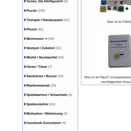
Tonies. Die Hörfiguren®
(5)
Puzzle
(105)
Therapie-/ Handpuppen
(21)
Was ist im Paket
Plüsch
(91)
Montessori
-»
(94)
Stempel / Zubehör
(51)
Würfel / Steckwürfel
(63)
Uhren / Timer
(7)
Sanduhren / Buzzer
(12)
Was ist im Paket?-Zusatzkartensat
nachfolgendem Kons
Blankomaterial
(23)
Spielekartons / Schachteln
(5)
Spielezubehör
(61)
Motivation / Belohnung
(6)
Geschenk-Gutscheine
(4)