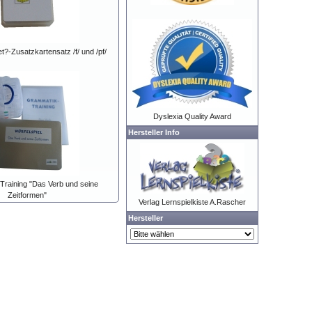
t?-Zusatzkartensatz /f/ und /pf/
Dyslexia Quality Award
Hersteller Info
Training "Das Verb und seine
Zeitformen"
Verlag Lernspielkiste A.Rascher
Hersteller