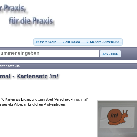
Warenkorb
Zur Kasse
Sichere Anmeldung
Suchen
rtensatz /m/
al - Kartensatz /m/
ls 40 Karten als Ergänzung zum Spiel "Verschneckt nochmal"
e gezielte Arbeit an kindlichen Problemlauten.