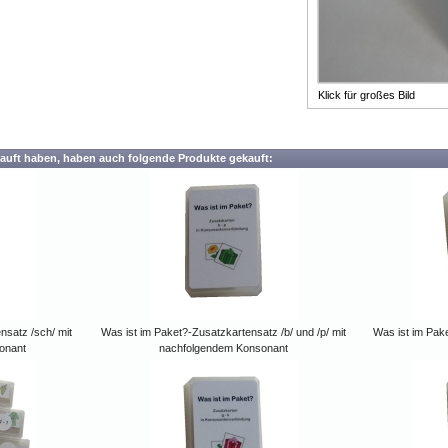
Klick für großes Bild
auft haben, haben auch folgende Produkte gekauft:
nsatz /sch/ mit
Was ist im Paket?-Zusatzkartensatz /b/ und /p/ mit
Was ist im Pake
onant
nachfolgendem Konsonant