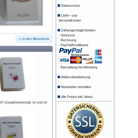
Datenschutz
Liefer- und
Versandkosten
Zahlungsmöglichkeiten:
- Vorkasse
In den Warenkorb
- Rechnung
- PayPal/Kreditkarte
- Barzahlung bei Abholung
Widerrufsbelehrung
Newsletter bestellen
Alle Preise inkl. Mwst.
t?-Zusatzkartensatz /s/ und /z/