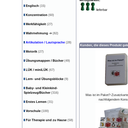
Verfügbarkeit:
Englisch
(15)
lieferbar
Konzentration
(60)
Merkfähigkeit
(27)
Wahrnehmung
-»
(82)
Artikulation / Lautsprache
(28)
Kunden, die dieses Produkt gek
Motorik
(27)
Übungsmappen / Bücher
(49)
LÜK / miniLÜK
(67)
Lern- und Übungsblöcke
(9)
Baby- und Kleinkind-
Spielzeug/Bücher
(316)
Was ist im Paket?-Zusatzkarte
nachfolgendem Kons
Erstes Lernen
(31)
Vorschule
(100)
Für Therapie und zu Hause
(58)