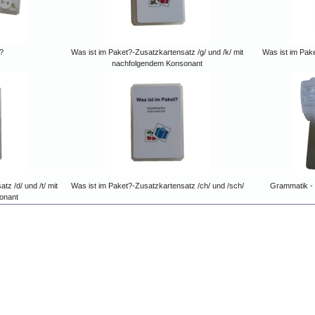
?
Was ist im Paket?-Zusatzkartensatz /g/ und /k/ mit
Was ist im Pake
nachfolgendem Konsonant
z /d/ und /t/ mit
Was ist im Paket?-Zusatzkartensatz /ch/ und /sch/
Grammatik - 
onant