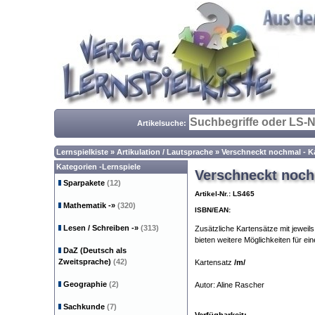
Artikelsuche:
Lernspielkiste
»
Artikulation / Lautsprache
»
Verschneckt nochmal - Ka
Kategorien -Lernspiele
Verschneckt nochm
Sparpakete
(12)
Artikel-Nr.: LS465
Mathematik
-»
(320)
ISBN/EAN:
Lesen / Schreiben
-»
(313)
Zusätzliche Kartensätze mit jewei
bieten weitere Möglichkeiten für ein
DaZ (Deutsch als
Zweitsprache)
(42)
Kartensatz
/m/
Geographie
(2)
Autor: Aline Rascher
Sachkunde
(7)