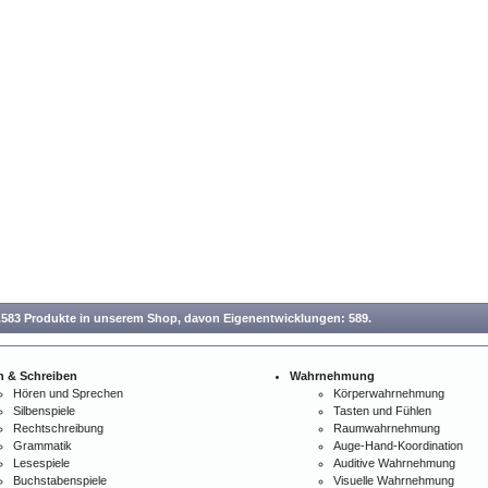
.583 Produkte in unserem Shop,
davon Eigenentwicklungen: 589.
n & Schreiben
Wahrnehmung
Hören und Sprechen
Körperwahrnehmung
Silbenspiele
Tasten und Fühlen
Rechtschreibung
Raumwahrnehmung
Grammatik
Auge-Hand-Koordination
Lesespiele
Auditive Wahrnehmung
Buchstabenspiele
Visuelle Wahrnehmung