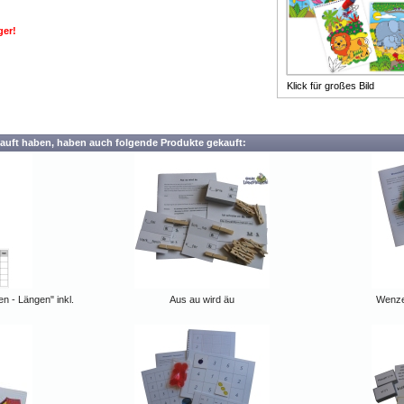
ger!
Klick für großes Bild
auft haben, haben auch folgende Produkte gekauft:
n - Längen" inkl.
Aus au wird äu
Wenzel