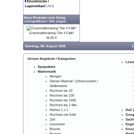
Einzelstücke /
Lagerverkauf
(424)
Neue Produkte vom Verlag
Lernspielkiste
/
Alle zeigen
Grammatiktraining "Die 4 Fälle"
36,95 €
Samstag, 08. August 2026
1
Unsere Angebote / Kategorien:
Lese
Sparpakete
Mathematik
Mengen
Dienes-Material / Zehnersystem /
Stellenwerte
Rechnen bis 20
Rechnen bis 100
Rechnen bis 1000
Rechnen bis 1 Mio.
Kleines 1 x 1
DaZ (
Rechnen mit Geld
Geog
Zeit
Sach
Geometrie
Engl
Brüche
Konz
Prozent
Merkf