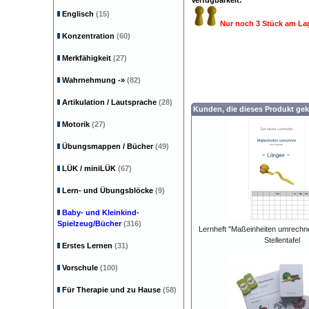
Verfügbarkeit:
Englisch
(15)
Nur noch 3 Stück am La
Konzentration
(60)
Merkfähigkeit
(27)
Wahrnehmung
-»
(82)
Artikulation / Lautsprache
(28)
Kunden, die dieses Produkt gek
Motorik
(27)
Übungsmappen / Bücher
(49)
LÜK / miniLÜK
(67)
Lern- und Übungsblöcke
(9)
Baby- und Kleinkind-
Spielzeug/Bücher
(316)
Lernheft "Maßeinheiten umrechne
Stellentafel
Erstes Lernen
(31)
Vorschule
(100)
Für Therapie und zu Hause
(58)