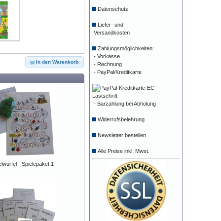
Datenschutz
Liefer- und
Versandkosten
Zahlungsmöglichkeiten:
- Vorkasse
In den Warenkorb
- Rechnung
- PayPal/Kreditkarte
- Barzahlung bei Abholung
Widerrufsbelehrung
Newsletter bestellen
Alle Preise inkl. Mwst.
würfel - Spielepaket 1