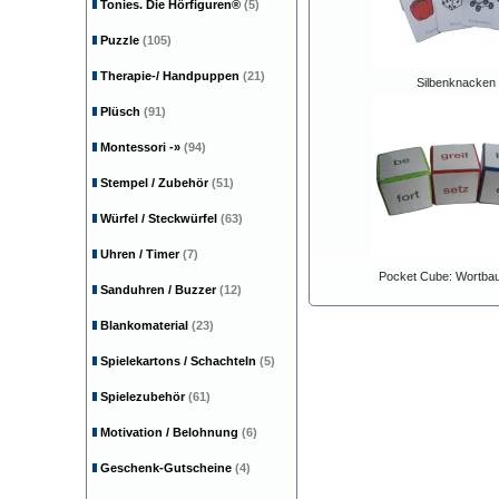
Tonies. Die Hörfiguren®
(5)
Puzzle
(105)
Therapie-/ Handpuppen
(21)
Silbenknacken
Plüsch
(91)
Montessori
-»
(94)
Stempel / Zubehör
(51)
Würfel / Steckwürfel
(63)
Uhren / Timer
(7)
Pocket Cube: Wortbau
Sanduhren / Buzzer
(12)
Blankomaterial
(23)
Spielekartons / Schachteln
(5)
Spielezubehör
(61)
Motivation / Belohnung
(6)
Geschenk-Gutscheine
(4)