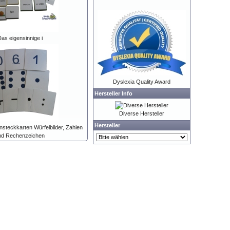
as eigensinnige i
Dyslexia Quality Award
Hersteller Info
Diverse Hersteller
Hersteller
nsteckkarten Würfelbilder, Zahlen
nd Rechenzeichen