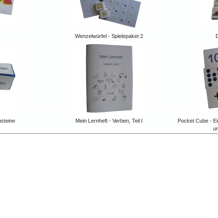
Wenzelwürfel - Spielepaket 2
D
steine
Mein Lernheft - Verben, Teil I
Pocket Cube - Ei
u