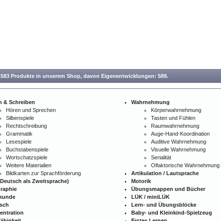
.583 Produkte in unserem Shop,
davon Eigenentwicklungen: 589.
n & Schreiben
Wahrnehmung
Hören und Sprechen
Körperwahrnehmung
Silbenspiele
Tasten und Fühlen
Rechtschreibung
Raumwahrnehmung
Grammatik
Auge-Hand-Koordination
Lesespiele
Auditive Wahrnehmung
Buchstabenspiele
Visuelle Wahrnehmung
Wortschatzspiele
Serialität
Weitere Materialien
Olfaktorische Wahrnehmung
Bildkarten zur Sprachförderung
Artikulation / Lautsprache
Deutsch als Zweitsprache)
Motorik
raphie
Übungsmappen und Bücher
kunde
LÜK / miniLÜK
isch
Lern- und Übungsblöcke
entration
Baby- und Kleinkind-Spielzeug
ähigkeit
Erstes Lernen