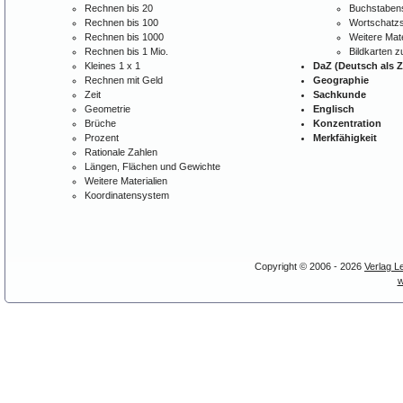
Rechnen bis 20
Buchstabens
Rechnen bis 100
Wortschatzs
Rechnen bis 1000
Weitere Mate
Rechnen bis 1 Mio.
Bildkarten 
Kleines 1 x 1
DaZ (Deutsch als 
Rechnen mit Geld
Geographie
Zeit
Sachkunde
Geometrie
Englisch
Brüche
Konzentration
Prozent
Merkfähigkeit
Rationale Zahlen
Längen, Flächen und Gewichte
Weitere Materialien
Koordinatensystem
Copyright © 2006 - 2026
Verlag L
w