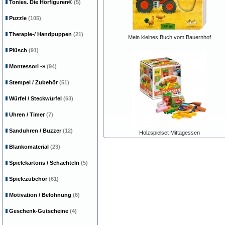
Tonies. Die Hörfiguren®
(5)
Puzzle
(105)
Therapie-/ Handpuppen
(21)
Mein kleines Buch vom Bauernhof
Plüsch
(91)
Montessori
-»
(94)
Stempel / Zubehör
(51)
Würfel / Steckwürfel
(63)
Uhren / Timer
(7)
Sanduhren / Buzzer
(12)
Holzspielset Mittagessen
Blankomaterial
(23)
Spielekartons / Schachteln
(5)
Spielezubehör
(61)
Motivation / Belohnung
(6)
Geschenk-Gutscheine
(4)