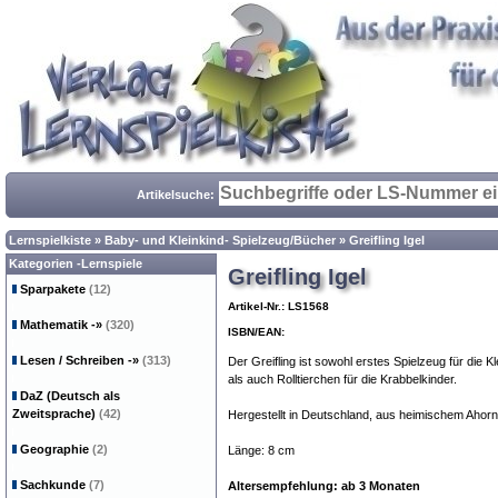
Artikelsuche:
Lernspielkiste
»
Baby- und Kleinkind- Spielzeug/Bücher
»
Greifling Igel
Kategorien -Lernspiele
Greifling Igel
Sparpakete
(12)
Artikel-Nr.: LS1568
Mathematik
-»
(320)
ISBN/EAN:
Lesen / Schreiben
-»
(313)
Der Greifling ist sowohl erstes Spielzeug für die K
als auch Rolltierchen für die Krabbelkinder.
DaZ (Deutsch als
Zweitsprache)
(42)
Hergestellt in Deutschland, aus heimischem Ahorn
Geographie
(2)
Länge: 8 cm
Sachkunde
(7)
Altersempfehlung: ab 3 Monaten