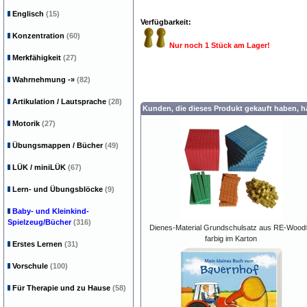
Englisch
(15)
Verfügbarkeit:
Konzentration
(60)
Nur noch 1 Stück am Lager!
Merkfähigkeit
(27)
Wahrnehmung
-»
(82)
Artikulation / Lautsprache
(28)
Kunden, die dieses Produkt gekauft haben, 
Motorik
(27)
Übungsmappen / Bücher
(49)
LÜK / miniLÜK
(67)
Lern- und Übungsblöcke
(9)
Baby- und Kleinkind-
Spielzeug/Bücher
(316)
Dienes-Material Grundschulsatz aus RE-Wood
farbig im Karton
Erstes Lernen
(31)
Vorschule
(100)
Für Therapie und zu Hause
(58)