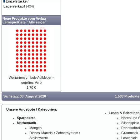
Einzelstücke /
Lagerverkauf
(424)
Neue Produkte vom Verlag
Lernspielkiste
/
Alle zeigen
Wortartensymbole Aufkleber -
geteiltes Verb
1,70 €
Samstag, 08. August 2026
1.583 Produkte
Unsere Angebote / Kategorien:
Lesen & Schreiben
Sparpakete
Hören und 
Mathematik
Silbenspiele
Mengen
Rechtschre
Dienes-Material / Zehnersystem /
Grammatik
Stellenwerte
Lesespiele